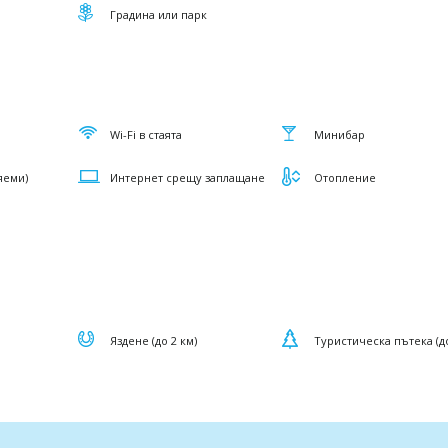
Градина или парк
Wi-Fi в стаята
Минибар
яеми)
Интернет срещу заплащане
Отопление
Яздене (до 2 км)
Туристическа пътека (до