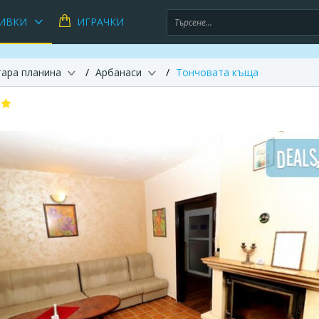
ИВКИ
ИГРАЧКИ
тара планина
Арбанаси
Тончовата къща