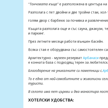
"
Тончовата къща"
е разположена в центъра на 
Разполага с пет двойни и две тройни стаи, хол
голям двор с барбекю за почивка и развлечения
Къщата разполага още и със сауна, джакузи, т
и паркинг.
През летните месеци работи външен басейн.
Всяка стая е оборудвана със самостоятелен са
Архитектурно - музеен резерват
Арбанаси
предл
е конната база с подходящ терен за любителска
Благодарение на уникалните си паметници с.
Ар
То е едно от най-самобитните и живописни се
туристи.
В селото има пет църкви и два манастира постр
ХОТЕЛСКИ УДОБСТВА: