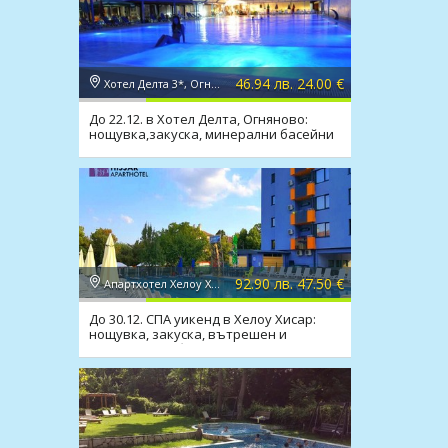
46.94 лв. 24.00 €
Хотел Делта 3*, Огняново
До 22.12. в Хотел Делта, Огняново:
нощувка,закуска, минерални басейни
и релакс зона
92.90 лв. 47.50 €
Апартхотел Хелоу Хисар 2*, Хисаря
До 30.12. СПА уикенд в Хелоу Хисар:
нощувка, закуска, вътрешен и
външен мин. басейн, СПА