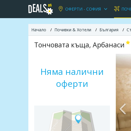
ОФЕРТИ - СОФИЯ
ПОЧ
Начало
Почивки & Хотели
България
С
Тончовата къща, Арбанаси
Няма налични
оферти