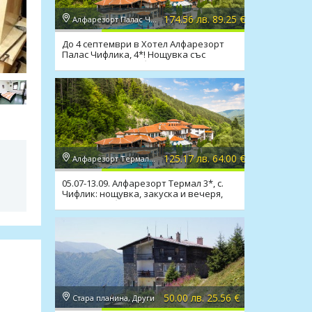
174.56 лв. 89.25 €
Алфарезорт Палас Чифлика 4*, Чифлик
До 4 септември в Хотел Алфарезорт
Палас Чифлика, 4*! Нощувка със
закуска и вечеря,басейни
125.17 лв. 64.00 €
Алфарезорт Термал "Чифлика" 3*, Чифлик
05.07-13.09. Алфарезорт Термал 3*, с.
Чифлик: нощувка, закуска и вечеря,
минераленбасейн
50.00 лв. 25.56 €
Стара планина, Други