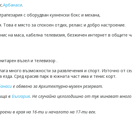
с.
Арбанаси
.
-трапезария с оборудван кухненски бокс и механа,
. Това е място за спокоен отдих, релакс и добро настроение.
енис на маса, кабелна телевизия, безжичен интернет в общите ч
нитарен възел и телевизор .
ага много възможности за развлечения и спорт. Източно от с
 езда. Сред красив парк в южната част има и тенис корт.
банаси
е обявено за Архитектурно-музеен резерват.
лища в
България
. Не случайно целогодишно от тук минават много
оени в края на 16-ти и началото на 17-ти век.