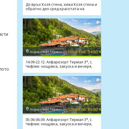
До връх Козя стена, хижа Козя стена и
обратно ден сред красотата на
Балкана
асти
105.61 лв. 54.00 €
Алфарезорт Термал "Чифлика" 3*, Чифлик
14.09-22.12. Алфарезорт Термал 3*, с.
Чифлик: нощувка, закуска и вечеря,
елото
минераленбасейн
129.08 лв. 66.00 €
Алфарезорт Термал "Чифлика" 3*, Чифлик
05.06-06.09. Алфарезорт Термал 3*, с.
Чифлик: нощувка, закуска и вечеря,
минераленбасейн