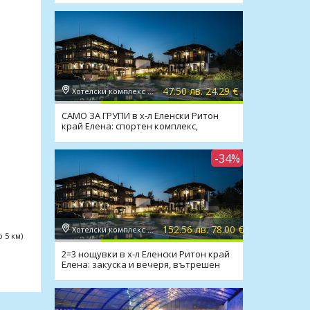
47.50 лв. 24.29 €
Хотелски комплекс Еленски Ритон 2*, Елена
САМО ЗА ГРУПИ в х-л Еленски Ритон
край Елена: спортен комплекс,
закуска, вечеря, басейни
-34%
152.56 лв. 78.00 €
Хотелски комплекс Еленски Ритон 2*, Елена
 5 км)
2=3 нощувки в х-л Еленски Ритон край
Елена: закуска и вечеря, вътрешен
басейн, СПА