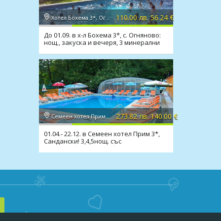
110.00 лв. 56.24 €
Хотел Бохема 3*, Огняново
До 01.09. в х-л Бохема 3*, с. Огняново:
нощ., закуска и вечеря, 3 минерални
басейна, СПА
273.82 лв. 140.00 €
Семеен хотел Прим 3*, Сандански
01.04.- 22.12. в Семеен хотел Прим 3*,
Сандански! 3,4,5нощ. със
закуска,обяд,вечеря,басейн