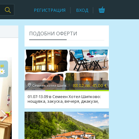
РЕГИСТРАЦИЯ
ВХОД
ПОДОБНИ ОФЕРТИ
88.02 лв. 45.00 €
Семеен хотел Шипково 3*, с. Шипково
01.07-13.09 в Семеен Хотел Шипково:
нощувка, закуска, вечеря, джакузи,
сауна, мин. басейн