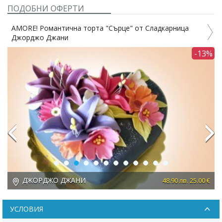
ПОДОБНИ ОФЕРТИ
AMORE! Романтична торта "Сърце" от Сладкарница
Джорджо Джани
4%
-13%
Previous
Next
ДЖОРДЖО ДЖАНИ
 €
48.90 лв. 25.00 €
УСЛОВИЯ