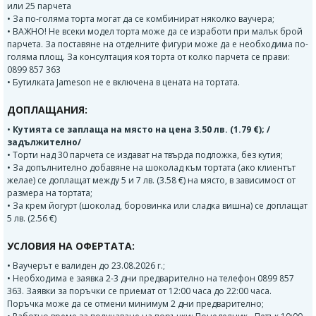
или 25 парчета
• За по-голяма торта могат да се комбинират няколко ваучера;
• ВАЖНО! Не всеки модел торта може да се изработи при малък брой
парчета. За поставяне на отделните фигури може да е необходима по-
голяма площ. За консултация коя торта от колко парчета се прави:
0899 857 363
• Бутилката Jameson не е включена в цената на тортата.
ДОПЛАЩАНИЯ:
•
Кутията се заплаща на място на цена 3.50 лв. (1.79 €); /
задължително/
• Торти над 30 парчета се издават на твърда подложка, без кутия;
• За допълнително добавяне на шоколад към тортата (ако клиентът
желае) се доплащат между 5 и 7 лв. (3.58 €) на място, в зависимост от
размера на тортата;
• За крем йогурт (шоколад, боровинка или сладка вишна) се доплащат
5 лв. (2.56 €)
УСЛОВИЯ НА ОФЕРТАТА:
• Ваучерът е валиден до 23.08.2026 г.;
• Необходима е заявка 2-3 дни предварително на телефон 0899 857
363. Заявки за поръчки се приемат от 12:00 часа до 22:00 часа.
Поръчка може да се отмени минимум 2 дни предварително;