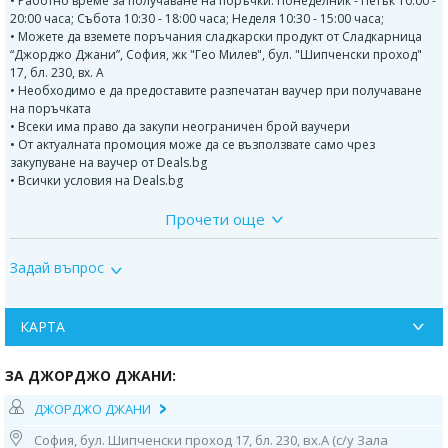
• Работно време за получаване на поръчки: Понеделник - Петък 10:00 -
20:00 часа; Събота 10:30 - 18:00 часа; Неделя 10:30 - 15:00 часа;
• Можете да вземете поръчания сладкарски продукт от Сладкарница
“Джорджо Джани”, София, жк "Гео Милев", бул. "Шипченски проход"
17, бл. 230, вх. А
• Необходимо е да предоставите разпечатан ваучер при получаване
на поръчката
• Всеки има право да закупи неограничен брой ваучери
• От актуалната промоция може да се възползвате само чрез
закупуване на ваучер от Deals.bg
• Всички условия на Deals.bg
Прочети още
В рецептите на
Сладкарница Джорджо Джани
няма есенции,
набухватели и консерванти. Използват се само естествени продукти.
Задай въпрос
Джорджо Джани
е сладкарница с дългогодишни традиции в
италианското сладкарство, представено в София. Изградена е с много
вкус и с усет към всеки продукт, като непрестанно радва своите малки
и големи клиенти и ценители на вкусните торти. Сладкарницата
КАРТА
произвежда и продава продукти изцяло собствено производство,
като се стеми да обогатява своя асортимент от сладкарски изделия.
ЗА ДЖОРДЖО ДЖАНИ:
Винаги е пълна с нови идеи и рецепти и специално отношение към
визията на предлаганите артикули. Сладкарница Джорджо Джани
ДЖОРДЖО ДЖАНИ
предлага на своите клиенти богат асортимент от сватбени и
празнични торти с фото декорация и с ръчно моделирана декорация,
София, бул. Шипченски проход 17, бл. 230, вх.А (с/у Зала