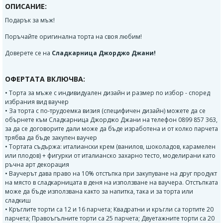
ОПИСАНИЕ:
Подарък за мъж!
Поръчайте оригинална торта на своя любим!
Доверете се на
Сладкарница Джорджо Джани!
ОФЕРТАТА ВКЛЮЧВА:
• Торта за мъже с индивидуален дизайн и размер по избор - според
избрания вид ваучер
• За торта с по-трудоемка визия (специфичен дизайн) можете да се
обърнете към Сладкарница Джорджо Джани на телефон 0899 857 363,
за да се договорите дали може да бъде изработена и от колко парчета
трябва да бъде закупен ваучер
• Тортата съдържа: италиански крем (ванилов, шоколадов, карамелен
или плодов) + фигурки от италианско захарно тесто, моделирани като
ръчна арт декорация
• Ваучерът дава право на 10% отстъпка при закупуване на друг продукт
на място в сладкарницата в деня на използване на ваучера. Отстъпката
може да бъде използвана както за напитка, така и за торта или
сладкиш
• Кръглите торти са 12 и 16 парчета; Квадратни и кръгли са тортите 20
парчета; Правоъгълните торти са 25 парчета; Двуетажните торти са 20