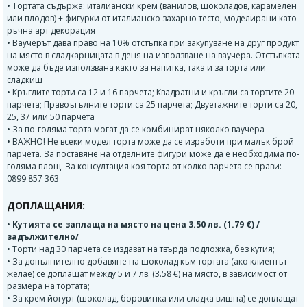
• Тортата съдържа: италиански крем (ванилов, шоколадов, карамелен
или плодов) + фигурки от италианско захарно тесто, моделирани като
ръчна арт декорация
• Ваучерът дава право на 10% отстъпка при закупуване на друг продукт
на място в сладкарницата в деня на използване на ваучера. Отстъпката
може да бъде използвана както за напитка, така и за торта или
сладкиш
• Кръглите торти са 12 и 16 парчета; Квадратни и кръгли са тортите 20
парчета; Правоъгълните торти са 25 парчета; Двуетажните торти са 20,
25, 37 или 50 парчета
• За по-голяма торта могат да се комбинират няколко ваучера
• ВАЖНО! Не всеки модел торта може да се изработи при малък брой
парчета. За поставяне на отделните фигури може да е необходима по-
голяма площ. За консултация коя торта от колко парчета се прави:
0899 857 363
ДОПЛАЩАНИЯ:
•
Кутията се заплаща на място на цена 3.50 лв. (1.79 €) /
задължително/
• Торти над 30 парчета се издават на твърда подложка, без кутия;
• За допълнително добавяне на шоколад към тортата (ако клиентът
желае) се доплащат между 5 и 7 лв. (3.58 €) на място, в зависимост от
размера на тортата;
• За крем йогурт (шоколад, боровинка или сладка вишна) се доплащат