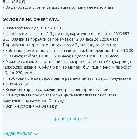
5 лв. (2.56 €);
• За декорация с топки се доплаща при взимане на тортата.
УСЛОВИЯ НА ОФЕРТАТА:
• Ваучерът важи до 31.07.2026 г.;
• Необходима е заявка 2-3 дни предварително на телефон 0899 857
363. Заявки за поръчки се приемат от 12:00 часа до 22:00 часа.
Поръчка може да се отмени минимум 2 дни предварително;
• Работно време за получаване на поръчки: Понеделник - Петък 10:00 -
20:00 часа; Събота 10:30 - 18:00 часа; Неделя 10:30 - 15:00 часа;
• Можете да вземете поръчания сладкарски продукт от Сладкарница
“Джорджо Джани”, София, жк "Гео Милев", бул. "Шипченски проход"
17, бл. 230, вх. А
• Необходимо е да предоставите разпечатан ваучер при получаване
на поръчката
• Всеки има право да закупи неограничен брой ваучери
• От актуалната промоция може да се възползвате само чрез
закупуване на ваучер от Deals.bg
• Всички условия на Deals.bg
Прочети още
В рецептите на
Сладкарница Джорджо Джани
няма есенции,
набухватели и консерванти. Използват се само естествени продукти.
Задай въпрос
Джорджо Джани
е сладкарница с дългогодишни традиции в