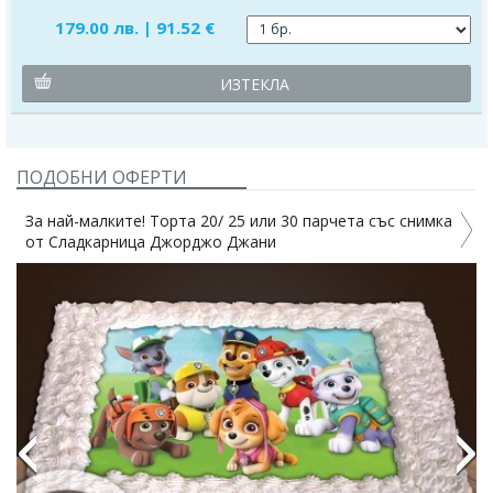
179.00 лв. | 91.52 €
ИЗТЕКЛА
ПОДОБНИ ОФЕРТИ
За най-малките! Торта 20/ 25 или 30 парчета със снимка
от Сладкарница Джорджо Джани
4%