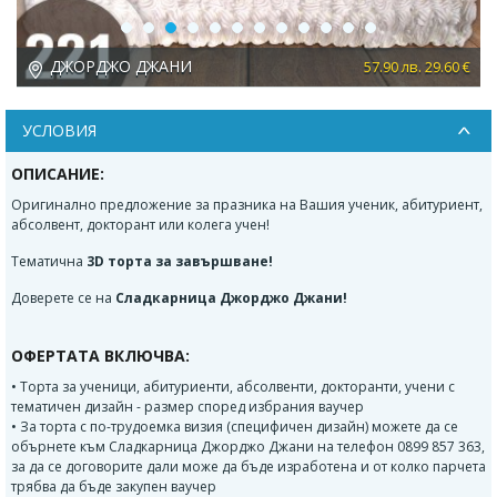
Previous
Next
ДЖОРДЖО ДЖАНИ
 €
57.90 лв. 29.60 €
УСЛОВИЯ
ОПИСАНИЕ:
Оригинално предложение за празника на Вашия ученик, абитуриент,
абсолвент, докторант или колега учен!
Тематична
3D торта за завършване!
Доверете се на
Сладкарница Джорджо Джани!
ОФЕРТАТА ВКЛЮЧВА:
• Торта за ученици, абитуриенти, абсолвенти, докторанти, учени с
тематичен дизайн - размер според избрания ваучер
• За торта с по-трудоемка визия (специфичен дизайн) можете да се
обърнете към Сладкарница Джорджо Джани на телефон 0899 857 363,
за да се договорите дали може да бъде изработена и от колко парчета
трябва да бъде закупен ваучер