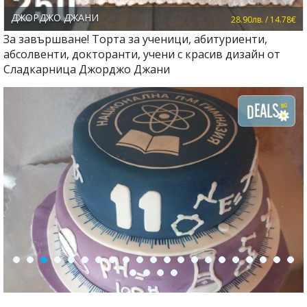
ДЖОРДЖО ДЖАНИ
28.90лв. / 14.78€
За завършване! Торта за ученици, абитуриенти,
абсолвенти, докторанти, учени с красив дизайн от
Сладкарница Джорджо Джани