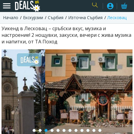
Начало
Екскурзии
Сърбия
Източна Сърбия
Лесковац
USER
Уикенд в Лесковац – сръбски вкус, музика и
настроение! 2 нощувки, закуски, вечери с жива музика
и напитки, от ТА Поход