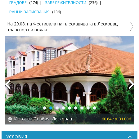
ГРАДОВЕ
(274)
ЗАБЕЛЕЖИТЕЛНОСТИ
(236)
РАННИ ЗАПИСВАНИЯ
(136)
На 29.08. на Фестивала на плескавицата в Лесковац:
транспорт и водач
Previous
Next
Източна Сърбия, Лесковац
 €
60.64 лв. 31.00 €
УСЛОВИЯ