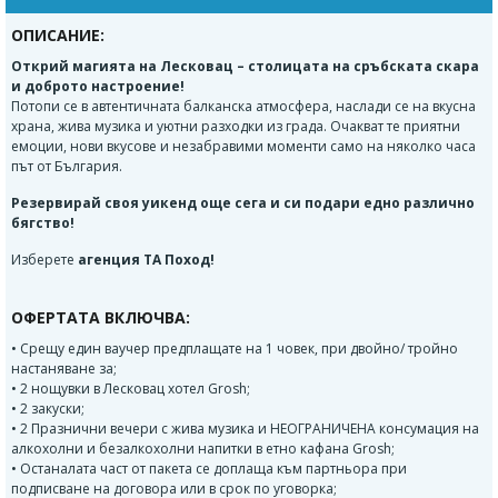
ОПИСАНИЕ:
Открий магията на
Лесковац
– столицата на сръбската скара
и доброто настроение!
Потопи се в автентичната балканска атмосфера, наслади се на вкусна
храна, жива музика и уютни разходки из града. Очакват те приятни
емоции, нови вкусове и незабравими моменти само на няколко часа
път от България.
Резервирай своя уикенд още сега и си подари едно различно
бягство!
Изберете
агенция ТА Поход!
ОФЕРТАТА ВКЛЮЧВА:
• Срещу един ваучер предплащате на 1 човек, при двойно/ тройно
настаняване за;
• 2 нощувки в Лесковац хотел Grosh;
• 2 закуски;
• 2 Празнични вечери с жива музика и НЕОГРАНИЧЕНА консумация на
алкохолни и безалкохолни напитки в етно кафана Grosh;
• Останалата част от пакета се доплаща към партньора при
подписване на договора или в срок по уговорка;