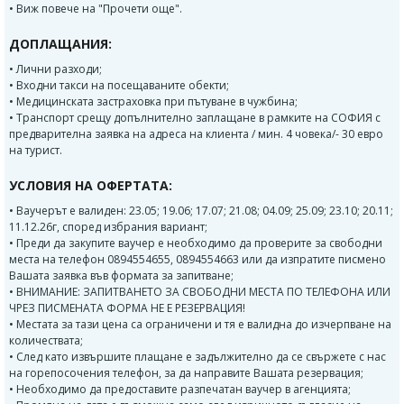
• Виж повече на "Прочети още".
ДОПЛАЩАНИЯ:
• Лични разходи;
• Входни такси на посещаваните обекти;
• Медицинската застраховка при пътуване в чужбина;
• Транспорт срещу допълнително заплащане в рамките на СОФИЯ с
предварителна заявка на адреса на клиента / мин. 4 човека/- 30 евро
на турист.
УСЛОВИЯ НА ОФЕРТАТА:
• Ваучерът е валиден: 23.05; 19.06; 17.07; 21.08; 04.09; 25.09; 23.10; 20.11;
11.12.26г, според избрания вариант;
• Преди да закупите ваучер е необходимо да проверите за свободни
места на телефон 0894554655, 0894554663 или да изпратите писмено
Вашата заявка във формата за запитване;
• ВНИМАНИЕ: ЗАПИТВАНЕТО ЗА СВОБОДНИ МЕСТА ПО ТЕЛЕФОНА ИЛИ
ЧРЕЗ ПИСМЕНАТА ФОРМА НЕ Е РЕЗЕРВАЦИЯ!
• Местата за тази цена са ограничени и тя е валидна до изчерпване на
количествата;
• След като извършите плащане е задължително да се свържете с нас
на горепосочения телефон, за да направите Вашата резервация;
• Необходимо да предоставите разпечатан ваучер в агенцията;