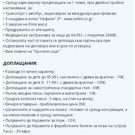
• Срещу един ваучер предплащате на 1 човек, при двойно/ тройно
настаняване, за:
• Транспорт с автобус, лицензиран за международни превози;
• 3 нощувки в хотел "Нефели" 3* - www.nefeli.co.gr;
• 3 закуски на блок маса;
• Придружител от агенцията;
• Медицинска застраховка за лица до 64.99 г, с покритие 2000€;
• Останалата част от пакета се доплаща към партньора при
подписване на договора или в срок по уговорка;
• Виж повече на "Прочети още".
ДОПЛАЩАНИЯ:
• Разходи от личен характер;
• Доплащане за дете до 05.99 г, настанено с двама възрастни – 70€;
• Доплащане за дете 6 - 11.99 г. с двама възрастни – 135€;
• Доплащане за самостоятелна стандартна стая – 59€;
• Пътни, входни такси, паркинги и магистрали - 10€;
• Градска хотелска такса - 5 евро, на стая на вечер;
• Вечеря в таверна - приблизителна цена 35€;
• Шезлонгите и чадърите на плажа - ползват се срещу консумация, а
на някои плажове и срещу заплащане;
• Пътуването до Керамоти за плаж - 10 €;
• Пътуването до Керамоти и фериботните билети за плаж на остров
Тасос - 20 евро;