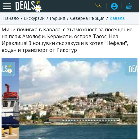
Начало
Екскурзии
Гърция
Северна Гърция
Кавала
USER
Мини почивка в Кавала, с възможност за посещение
на плаж Амолофи, Керамоти, остров Тасос, Неа
Ираклица! 3 нощувки със закуски в хотел "Нефели",
водач и транспорт от Рикотур