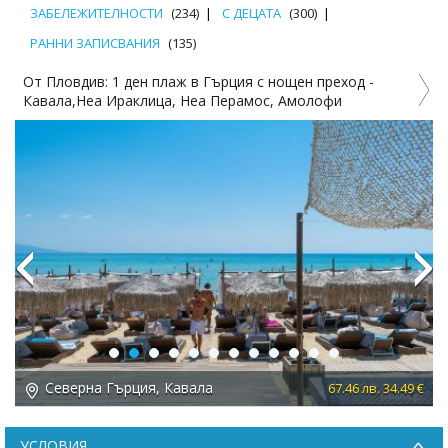
ЗАБЕЛЕЖИТЕЛНОСТИ
(234)
С ДЕЦАТА
(300)
РАННИ ЗАПИСВАНИЯ
(135)
в: 1 ден плаж в Гърция с нощен преход -
Перфектният л
еа Ираклица, Неа Перамос, Амолофи
Аммолофи
Previous
Next
а Гърция, Кавала
Северна Гъ
67.46 лв. 34.49 €
УСЛОВИЯ