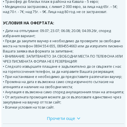
• Трансфер до близък плаж в района на Кавала – 5 евро;
• Медицинска застраховка, с лимит 2 000 евро, за лица над 65г. – 5€;
над 70 г. - 7€; над 75г. – 9€. Лица над 80 год. не се застраховат.
УСЛОВИЯ НА ОФЕРТАТА:
• Дати на отпътуване: 09.07; 23.07; 06.08; 20.08; 04.09.26г, според
избрания вариант;
• Преди да закупите ваучер е необходимо да проверите за свободни
места на телефон 0894 554 655, 0894554663 или да изпратите писмено
Вашата заявка във формата за запитване;
• ВНИМАНИЕ: ЗАПИТВАНЕТО ЗА СВОБОДНИ МЕСТА ПО ТЕЛЕФОНА ИЛИ
ЧРЕЗ ПИСМЕНАТА ФОРМА НЕ Е РЕЗЕРВАЦИЯ!
• След като извършите плащане е задължително да се свържете с нас
на горепосочения телефон, за да направите Вашата резервация;
• При настаняване е необходимо да предоставите разпечатан ваучер;
• Промяна на дата е възможна само след изричното съгласие на
агенцията и наличие на свободни места;
• Анулация е възможна само според анулационния план на агенцията;
• От актуалната промоция можете да се възползвате единствено чрез
закупуване на ваучер от този сайт;
• Всички условия на този сайт.
Прочети още
Минимален брой туристи за осъществяване на екскурзията:
35 човека.