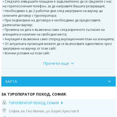
• След като извършите плащане е задължително да се свържете с нас
на горепосочения телефон, за да направите Вашата резервация;
• Необходимо е до 2 работни дни след закупуване на ваучер да
сключите договор с туроператора;
• При подписване на договора е необходимо да предоставите
разпечатан ваучер;
• Промяна на дата е възможна само след изричното съгласие на
агенцията и наличие на свободни места;
• Анулация е възможна само според анулационния план на агенцията;
• От актуалната промоция можете да се възползвате единствено чрез
закупуване на ваучер от този сайт;
• Всички условия на този сайт.
Прочети още
Програма на пътуването:
1 ден
- Отпътуване от входа на стадион Васил Левски в 5.00ч по
маршрут София -Чорлу. Пристигане в града - Чорлу̀ (на турски: Çorlu) е
КАРТА
град в Република Турция, Източна Тракия. Градът е част от вилаета
Родосто, а населението му е 279 251 жители.Чорлу е съвременен
промишлен град на територията на който се намират многобройни
ЗА ТУРОПЕРАТОР ПОХОД, СОФИЯ:
фабрики и заводи, предимно от текстилната и шивашката
промишленост. В града живеят и работят много преселници от
ТУРОПЕРАТОР ПОХОД, СОФИЯ
България. Настаняване при възможност веднага. Срещу заплащане
може да се посети Текирдаг за разходка или плаж. Нощувка.
София, кв. Гео Милев., ул. Борис Христов 8