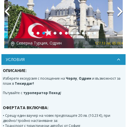
Previous
Next
Северна Турция, Одрин
 €
127.13 лв. 65.00 €
УСЛОВИЯ
ОПИСАНИЕ:
Изберете екскурзия с посещение на
Чорлу
,
Одрин
и възможност за
плаж в
Текирдаг!
Пътувайте с
туроператор Поход
!
ОФЕРТАТА ВКЛЮЧВА:
• Срещу един ваучер на човек предплащате 20 лв. (10.23 €), при
двойно/ тройно настаняване за:
• Транспорт с туристически автобус от София;