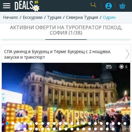
Начало
Екскурзии
Турция
Северна Турция
Одрин
USER
АКТИВНИ ОФЕРТИ НА ТУРОПЕРАТОР ПОХОД,
СОФИЯ (
1
/
38
)
СПА уикенд в Букурещ и Терме Букурещ с 2 нощувки,
закуски и транспорт
6