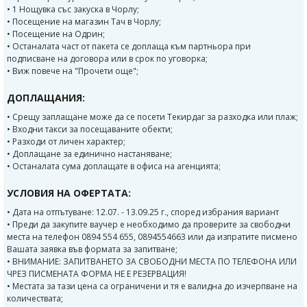
• 1 Нощувка със закуска в Чорлу;
• Посещение на магазин Тач в Чорлу;
• Посещение на Одрин;
• Останалата част от пакета се доплаща към партньора при
подписване на договора или в срок по уговорка;
• Виж повече на "Прочети още";
ДОПЛАЩАНИЯ:
• Срещу заплащане може да се посети Текирдаг за разходка или плаж;
• Входни такси за посещаваните обекти;
• Разходи от личен характер;
• Доплащане за единично настаняване;
• Останалата сума доплащате в офиса на агенцията;
УСЛОВИЯ НА ОФЕРТАТА:
• Дата на отпътуване: 12.07. - 13.09.25 г., според избрания вариант
• Преди да закупите ваучер е необходимо да проверите за свободни
места на телефон 0894 554 655, 0894554663 или да изпратите писмено
Вашата заявка във формата за запитване;
• ВНИМАНИЕ: ЗАПИТВАНЕТО ЗА СВОБОДНИ МЕСТА ПО ТЕЛЕФОНА ИЛИ
ЧРЕЗ ПИСМЕНАТА ФОРМА НЕ Е РЕЗЕРВАЦИЯ!
• Местата за тази цена са ограничени и тя е валидна до изчерпване на
количествата;