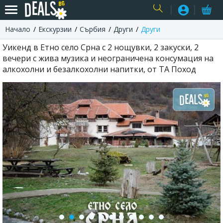
Начало
Екскурзии
Сърбия
Други
Други
USER
Уикенд в Етно село Срна с 2 нощувки, 2 закуски, 2
вечери с жива музика и неограничена консумация на
алкохолни и безалкохолни напитки, от ТА Поход