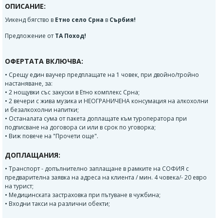
ОПИСАНИЕ:
Уикенд бягство в
Етно село Срна
в
Сърбия!
Предложение от
ТА Поход!
ОФЕРТАТА ВКЛЮЧВА:
• Срещу един ваучер предплащате на 1 човек, при двойно/тройно
настаняване, за:
• 2 нощувки със закуски в Етно комплекс Срна;
• 2 вечери с жива музика и НЕОГРАНИЧЕНА консумация на алкохолни
и безалкохолни напитки;
• Останалата сума от пакета доплащате към туроператора при
подписване на договора си или в срок по уговорка;
• Виж повече на "Прочети още".
ДОПЛАЩАНИЯ:
• Транспорт - допълнително заплащане в рамките на СОФИЯ с
предварителна заявка на адреса на клиента / мин. 4 човека/- 20 евро
на турист;
• Медицинската застраховка при пътуване в чужбина;
• Входни такси на различни обекти;