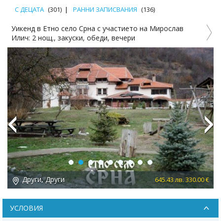
С ДЕЦАТА
(301)
РАННИ ЗАПИСВАНИЯ
(136)
Уикенд в Етно село Срна с участието на Мирослав
Илич: 2 нощ., закуски, обеди, вечери
Previous
Next
Други, Други
 €
645.43 лв. 330.00 €
УСЛОВИЯ