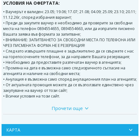
УСЛОВИЯ НА ОФЕРТАТА:
• Ваучерът е валиден: 23.05; 19.06; 17.07; 21.08; 04.09; 25.09; 23.10; 20.11;
11.12.26г, според избрания вариант;
• Преди да закупите ваучер е необходимо да проверите за свободни
места на телефон 0894554655, 0894554663, или да изпратите писмено
Вашата заявка във формата за запитване;
• ВНИМАНИЕ: ЗАПИТВАНЕТО ЗА СВОБОДНИ МЕСТА ПО ТЕЛЕФОНА ИЛИ
ЧРЕЗ ПИСМЕНАТА ФОРМА НЕ Е РЕЗЕРВАЦИЯ!
• След като извършите плащане е задължително да се свържете с нас
на горепосочените телефони, за да направите Вашата резервация;
• Необходимо да предоставите разпечатан ваучер в агенцията;
• Промяна на дата е възможна само след изричното съгласие на
агенцията и наличие на свободни места;
• Анулация е възможна само според анулационния план на агенцията;
• От актуалната промоция можете да се възползвате единствено чрез
закупуване на ваучер от този сайт;
• Всички условия на този сайт.
Прочети още
ДОПЪЛНИТЕЛНА ИНФОРМАЦИЯ
Къде се намира Етно село Срна?
КАРТА
Етно село Срна се намира в Сърбия, в спокойна и живописна
местност, подходяща за отдих, семейни почивки и почивки сред