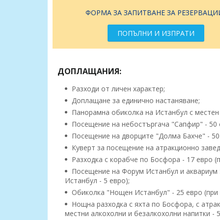
ФОРМА ЗА ЗАПИТВАНЕ ЗА РЕЗЕРВАЦИ
ПОПЪЛНИ И ИЗПРАТИ
ДОПЛАЩАНИЯ:
Разходи от личен характер;
Доплащане за единично настаняване;
Панорамна обиколка на Истанбул с местен е
Посещение на небостъргача "Сапфир" - 50 е
Посещение на дворците "Долма Бахче" - 50 е
Куверт за посещение на атракционно заведе
Разходка с корабче по Босфора - 17 евро (
Посещение на Форум Истанбул и аквариум Se
Истанбул - 5 евро);
Обиколка "Нощен Истанбул" - 25 евро (при 
Нощна разходка с яхта по Босфора, с атрак
местни алкохолни и безалкохолни напитки - 5