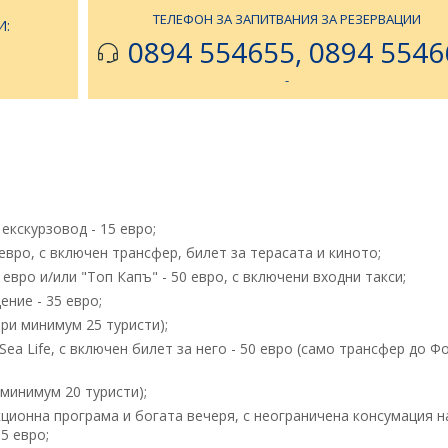
ТЕЛЕФОН ЗА ЗАПИТВАНИЯ ЗА РЕЗЕРВАЦИИ
И:
0894 554655, 0894 5546
-
кскурзовод - 15 евро;
вро, с включен трансфер, билет за терасата и киното;
вро и/или "Топ Капъ" - 50 евро, с включени входни такси;
ние - 35 евро;
при минимум 25 туристи);
a Life, с включен билет за него - 50 евро (само трансфер до Ф
минимум 20 туристи);
ционна програма и богата вечеря, с неограничена консумация н
5 евро;