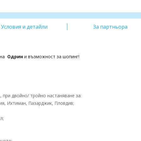
Условия и детайли
За партньора
 на
Одрин
и възможност за шопинг!
 при двойно/ тройно настаняване за:
ия, Ихтиман, Пазарджик, Пловдив;
л;
ането;