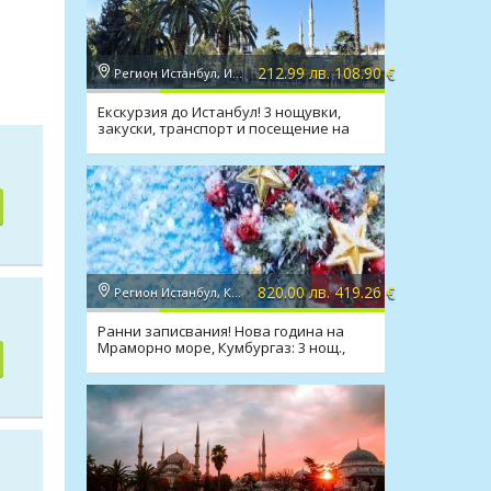
212.99 лв. 108.90 €
Регион Истанбул, Истанбул
Екскурзия до Истанбул! 3 нощувки,
закуски, транспорт и посещение на
Одрин
820.00 лв. 419.26 €
Регион Истанбул, Кумбургаз
Ранни записвания! Нова година на
Мраморно море, Кумбургаз: 3 нощ.,
закуски, вечери