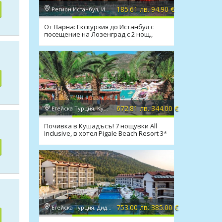
185.61 лв. 94.90 €
Регион Истанбул, Истанбул
От Варна: Екскурзия до Истанбул с
посещение на Лозенград с 2 нощ.,
закуски, транспорт
672.81 лв. 344.00 €
Егейска Турция, Кушадасъ
Почивка в Кушадъсъ! 7 нощувки All
Inclusive, в хотел Pigale Beach Resort 3*
753.00 лв. 385.00 €
Егейска Турция, Дидим