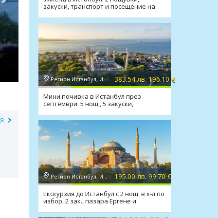
закуски, транспорт и посещение на
Одрин
383.54 лв. 196.10 €
Регион Истанбул, Истанбул
Мини почивка в Истанбул през
септември: 5 нощ., 5 закуски,
посещение на Одрин, транспорт
ИЯ
195.00 лв. 99.70 €
Регион Истанбул, Истанбул
Екскурзия до Истанбул с 2 нощ. в х-л по
избор, 2 зак., пазара Ергене и
транспорт