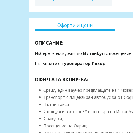
Оферти и цени
ОПИСАНИЕ:
Изберете екскурзия до
Истанбул
с посещение
Пътувайте с
туроператор Поход
!
ОФЕРТАТА ВКЛЮЧВА:
Срещу един ваучер предплащате на 1 човек,
Транспорт с лицензиран автобус за от Соф
Пътни такси;
2 нощувки в хотел 3* в центъра на Истанбу
2 закуски;
Посещение на Одрин;
Водач от туроператора по време на пътув