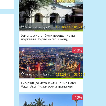
198.00 лв. 101.24 €
Регион Истанбул, Истанбул
Уикенд в Истанбул и посещение на
църквата Първо число! 2 нощ.,
закуски, транспорт
-10%
299.24 лв. 153.00 €
Регион Истанбул, Истанбул
Екскрзия до Истанбул! 3 нощ. в Hotel
Vatan Asur 4*, закуски и транспорт
-12%