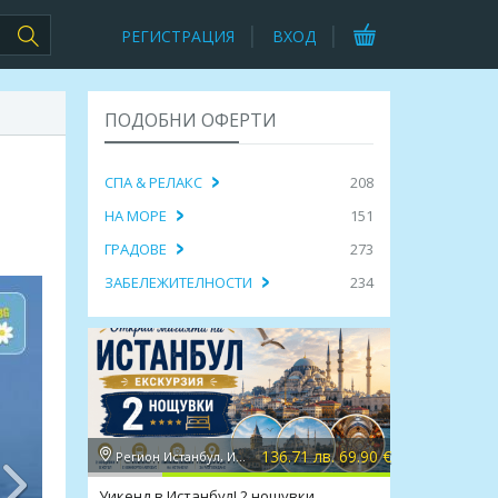
РЕГИСТРАЦИЯ
ВХОД
ПОДОБНИ ОФЕРТИ
СПА & РЕЛАКС
208
НА МОРЕ
151
ГРАДОВЕ
273
ЗАБЕЛЕЖИТЕЛНОСТИ
234
136.71 лв. 69.90 €
Регион Истанбул, Истанбул
Уикенд в Истанбул! 2 нощувки,