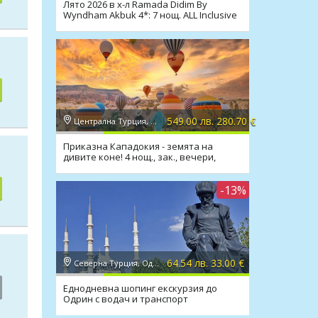
Лято 2026 в х-л Ramada Didim By
Wyndham Akbuk 4*: 7 нощ. ALL Inclusive
и транспорт
549.00 лв. 280.70 €
Централна Турция, Кападокия
Приказна Кападокия - земята на
дивите коне! 4 нощ., зак., вечери,
транспорт
-13%
64.54 лв. 33.00 €
Северна Турция, Одрин
Еднодневна шопинг екскурзия до
Одрин с водач и транспорт