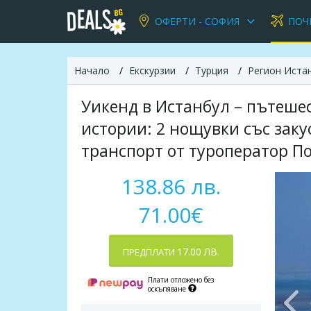
ОФЕРТИ - СОФИЯ
ПОЧ
Начало
Екскурзии
Турция
Регион Иста
Уикенд в Истанбул – пътеше
истории: 2 нощувки със заку
транспорт от туроператор П
138.86 лв.
71.00€
17.00 ЛВ.
ПРЕДПЛАТИ
Плати отложено без
оскъпяване