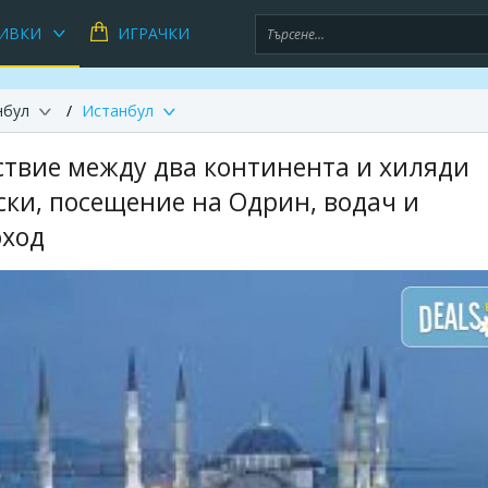
ИВКИ
ИГРАЧКИ
нбул
Истанбул
ствие между два континента и хиляди
ски, посещение на Одрин, водач и
оход