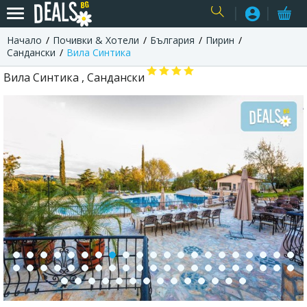
Начало
Почивки & Хотели
България
Пирин
USER
Сандански
Вила Синтика
Вила Синтика , Сандански