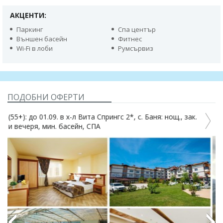
АКЦЕНТИ:
Паркинг
Спа център
Външен басейн
Фитнес
Wi-Fi в лоби
Румсървиз
ПОДОБНИ ОФЕРТИ
 Баня: нощ., зак.
Еднодневно приключение в Пирин връх Го