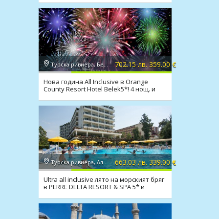
702.15 лв. 359.00 €
Турска ривиера, Белек
Нова година All Inclusive в Orange
County Resort Hotel Belek5*! 4 нощ. и
транспорт
663.03 лв. 339.00 €
Турска ривиера, Алания
Ultra all inclusive лято на морският бряг
в PERRE DELTA RESORT & SPA 5* и
транспорт!