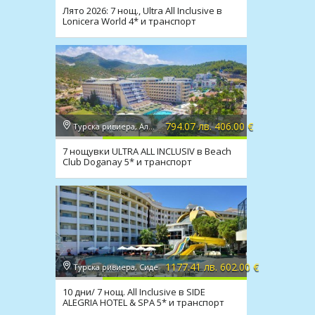
Лято 2026: 7 нощ., Ultra All Inclusive в
Lonicera World 4* и транспорт
794.07 лв. 406.00 €
Турска ривиера, Алания
7 нощувки ULTRA ALL INCLUSIV в Beach
Club Doganay 5* и транспорт
1177.41 лв. 602.00 €
Турска ривиера, Сиде
10 дни/ 7 нощ. All Inclusive в SIDE
ALEGRIA HOTEL & SPA 5* и транспорт