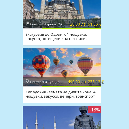
120.00 лв. 61.36 €
Северна Турция, Одрин
Екскурзия до Одрин, с 1 нощувка,
закуска, посещение на петъчния
пазар
499.00 лв. 255.13 €
Централна Турция, Кападокия
Кападокия - земята на дивите коне! 4
нощувки, закуски, вечери, транспорт
-13%