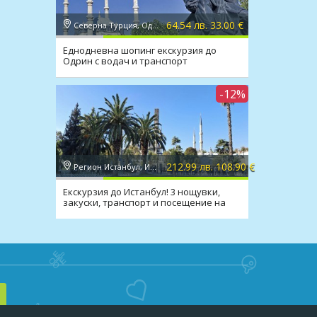
64.54 лв. 33.00 €
Северна Турция, Одрин
Еднодневна шопинг екскурзия до
Одрин с водач и транспорт
-12%
212.99 лв. 108.90 €
Регион Истанбул, Истанбул
Екскурзия до Истанбул! 3 нощувки,
закуски, транспорт и посещение на
Одрин