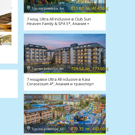
810.69 лв. 414.50 €
Турска ривиера, Анталия
7 нощ. Ultra All Inclusive в Club Sun
Heaven Family & SPA 5*, Алания +
транспорт
729.53 лв. 373.00 €
Турска ривиера, Алания
7 нощувки Ultra All nclusive в Kaia
Coracesium 4*, Алания и транспорт
870.35 лв. 445.00 €
Турска ривиера, Алания