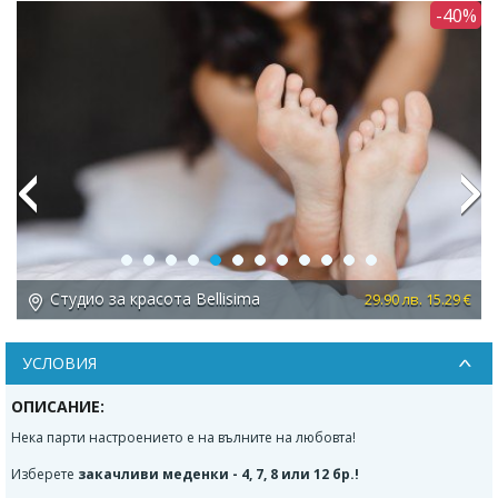
5%
-40%
Previous
Next
Студио за красота Bellisima
 €
29.90 лв. 15.29 €
УСЛОВИЯ
ОПИСАНИЕ:
Нека парти настроението е на вълните на любовта!
Изберете
закачливи меденки - 4, 7, 8 или 12 бр.!