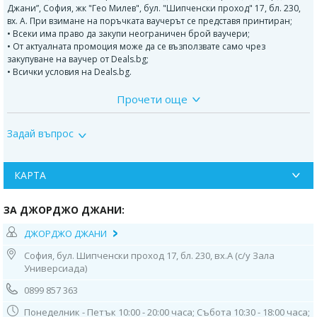
Джани”, София, жк "Гео Милев", бул. "Шипченски проход" 17, бл. 230,
вх. А. При взимане на поръчката ваучерът се представя принтиран;
• Всеки има право да закупи неограничен брой ваучери;
• От актуалната промоция може да се възползвате само чрез
закупуване на ваучер от Deals.bg;
• Всички условия на Deals.bg.
Прочети още
Джорджо Джани
е сладкарница с дългогодишни традиции в
италианското сладкарство, представено в София. Изградена е с много
вкус и с усет към всеки продукт, като непрестанно радва своите малки
Задай въпрос
и големи клиенти и ценители на вкусните торти. Сладкарницата
произвежда и продава продукти изцяло собствено производство,
като се стеми да обогатява своя асортимент от сладкарски изделия.
КАРТА
Винаги е пълна с нови идеи и рецепти и специално отношение към
визията на предлаганите артикули. Сладкарница Джорджо Джани
предлага на своите клиенти богат асортимент от сватбени и
ЗА ДЖОРДЖО ДЖАНИ:
празнични торти с фото декорация и с ръчно моделирана декорация,
специални детски 3D торти със захарна декорация и сладоледени
ДЖОРДЖО ДЖАНИ
торти.
София, бул. Шипченски проход 17, бл. 230, вх.А (с/у Зала
* * *
Универсиада)
ВАЖНО!
0899 857 363
Може да се възползвате от актуалната промоция само чрез закупуване
на ваучер от Deals.bg. Неизползван в срок ваучер се счита за
Понеделник - Петък 10:00 - 20:00 часа; Събота 10:30 - 18:00 часа;