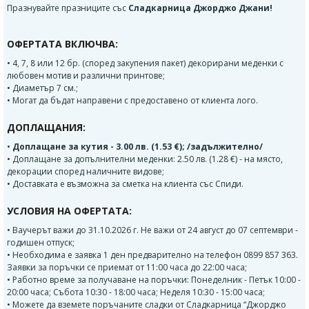
Празнувайте празниците със
Сладкарница Джорджо Джани!
ОФЕРТАТА ВКЛЮЧВА:
• 4, 7, 8 или 12 бр. (според закупения пакет) декорирани меденки с
любовен мотив и различни принтове;
• Диаметър 7 см.;
• Могат да бъдат направени с предоставено от клиента лого.
ДОПЛАЩАНИЯ:
•
Доплащане за кутия - 3.00 лв. (1.53 €); /задължително/
• Доплащане за допълнителни меденки: 2.50 лв. (1.28 €) - на място,
декорации според наличните видове;
• Доставката е възможна за сметка на клиента със Спиди.
УСЛОВИЯ НА ОФЕРТАТА:
• Ваучерът важи до 31.10.2026 г. Не важи от 24 август до 07 септември -
годишен отпуск;
• Необходима е заявка 1 ден предварително на телефон 0899 857 363.
Заявки за поръчки се приемат от 11:00 часа до 22:00 часа;
• Работно време за получаване на поръчки: Понеделник - Петък 10:00 -
20:00 часа; Събота 10:30 - 18:00 часа; Неделя 10:30 - 15:00 часа;
• Можете да вземете поръчаните сладки от Сладкарница “Джорджо