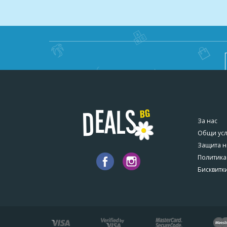
За нас
Общи ус
Защита н
Политика
Бисквитк