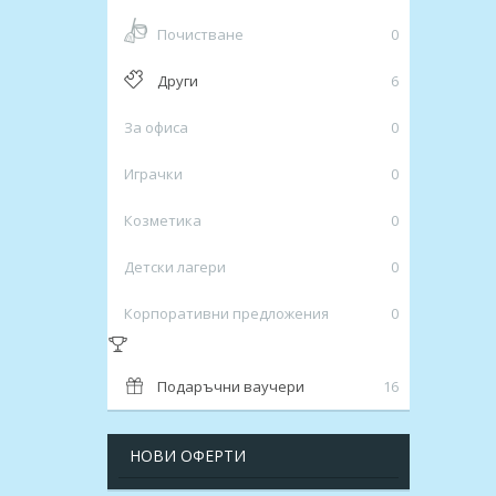
Почистване
0
Други
6
За офиса
0
Играчки
0
Козметика
0
Детски лагери
0
Корпоративни предложения
0
Подаръчни ваучери
16
НОВИ ОФЕРТИ