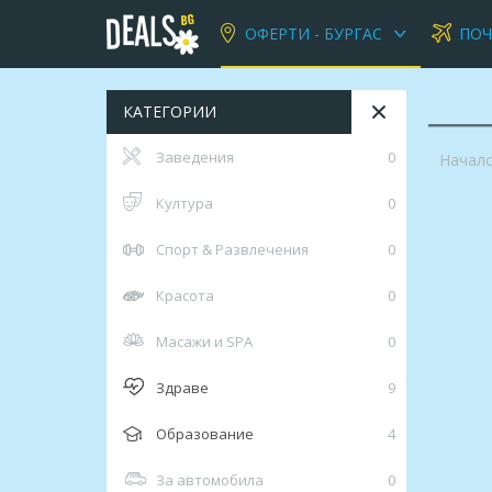
ОФЕРТИ - БУРГАС
ПО
КАТЕГОРИИ
Заведения
0
Начал
Култура
0
Спорт & Развлечения
0
Красота
0
Масажи и SPA
0
Здраве
9
Образование
4
За автомобила
0