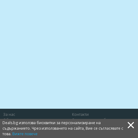
За нас
Контакти
×
Общи условия
Защита на потребителя
Deals.bg използва бисквитки за персонализиране на
Политика за лични данни
Бисквитки
съдържанието. Чрез използването на сайта, Вие се съгласявате с
това.
Вижте повече