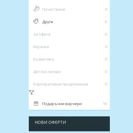
Почистване
0
Други
6
За офиса
0
Играчки
0
Козметика
0
Детски лагери
0
Корпоративни предложения
0
Подаръчни ваучери
16
НОВИ ОФЕРТИ