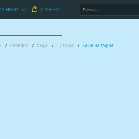
ОЧИВКИ
ИГРАЧКИ
о
Пловдив
Кафе
Illy кафе
Кафе на зърна