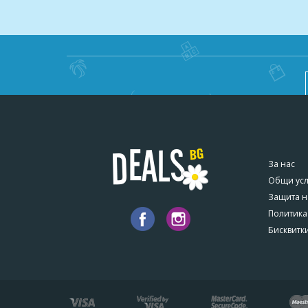
За нас
Общи ус
Защита н
Политика
Бисквитк