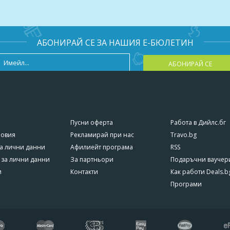
АБОНИРАЙ СЕ ЗА НАШИЯ Е-БЮЛЕТИН
АБОНИРАЙ СЕ
Пусни оферта
Работа в Дийлс.бг
ловия
Рекламирай при нас
Travo.bg
а лични данни
Афилиейт програма
RSS
 за лични данни
За партньори
Подаръчни ваучер
и
Контакти
Как работи Deals.b
Програми