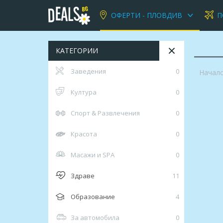
ОФЕРТИ - ПЛОВДИВ
П
КАТЕГОРИИ
Заведения
0
Начал
Култура
0
Спорт & Развлечения
0
Красота
0
Масажи и SPA
0
Здраве
11
Образование
4
За автомобила
0