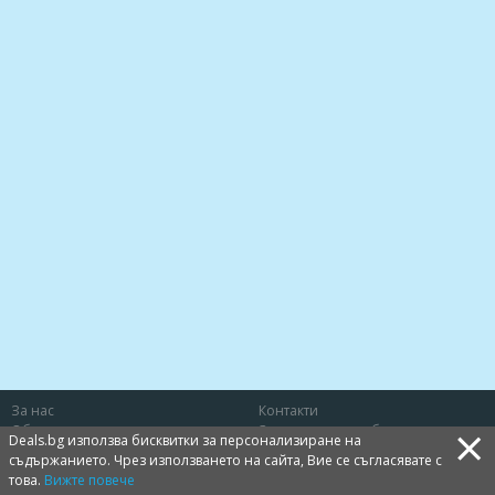
За нас
Контакти
×
Общи условия
Защита на потребителя
Deals.bg използва бисквитки за персонализиране на
Политика за лични данни
Бисквитки
съдържанието. Чрез използването на сайта, Вие се съгласявате с
това.
Вижте повече