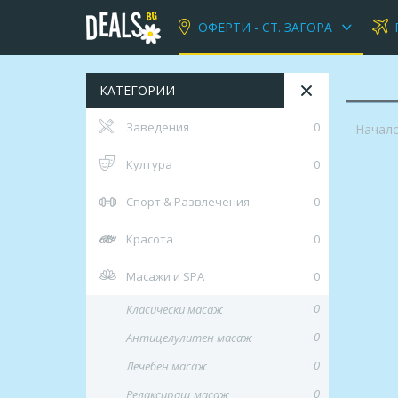
ОФЕРТИ - СТ. ЗАГОРА
КАТЕГОРИИ
Заведения
0
Начал
Култура
0
Спорт & Развлечения
0
Красота
0
Масажи и SPA
0
0
Класически масаж
0
Антицелулитен масаж
0
Лечебен масаж
0
Релаксиращ масаж