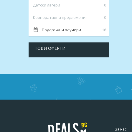
Детски лагери
0
Корпоративни предложения
0
Подаръчни ваучери
16
НОВИ ОФЕРТИ
За нас