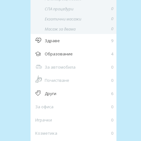
0
СПА процедури
0
Екзотични масажи
0
Mасаж за двама
Здраве
9
Образование
4
За автомобила
0
Почистване
0
Други
6
За офиса
0
Играчки
0
Козметика
0