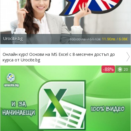
Urocite.bg
100.00 лв. / 51.13€
11.90лв. / 6.08€
Онлайн курс! Основи на MS Excel с 8-месечен достъп до
курса от Urocite.bg
-88%
20