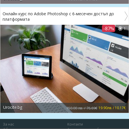
Онлайн курс по Adobe Photoshop с 6-месечен достъп до
платформата
-87%
1
Urocite.bg
150.00 лв. / 76.69€
19.90лв. / 10.17€
За нас
Контакти