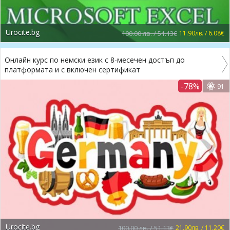
Urocite.bg
100.00 лв. / 51.13€
11.90лв. / 6.08€
Онлайн курс по немски език с 8-месечен достъп до
платформата и с включен сертификат
-78%
91
Urocite.bg
100.00 лв. / 51.13€
21.90лв. / 11.20€