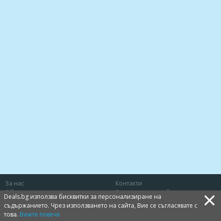
За нас
Контакти
×
Общи условия
Защита на потребителя
Deals.bg използва бисквитки за персонализиране на
Политика за лични данни
Бисквитки
съдържанието. Чрез използването на сайта, Вие се съгласявате с
това.
Вижте повече