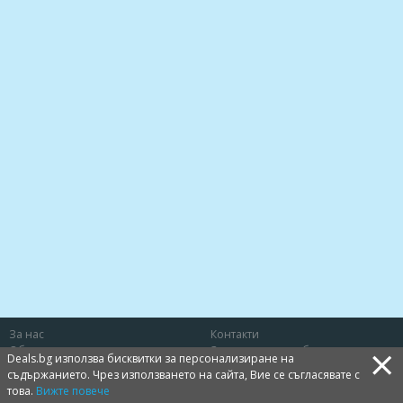
За нас
Контакти
×
Общи условия
Защита на потребителя
Deals.bg използва бисквитки за персонализиране на
Политика за лични данни
Бисквитки
съдържанието. Чрез използването на сайта, Вие се съгласявате с
това.
Вижте повече