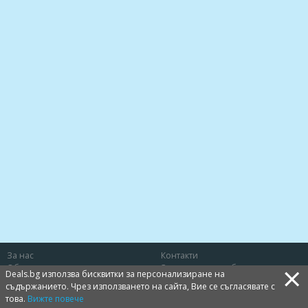
За нас
Контакти
×
Общи условия
Защита на потребителя
Deals.bg използва бисквитки за персонализиране на
Политика за лични данни
Бисквитки
съдържанието. Чрез използването на сайта, Вие се съгласявате с
това.
Вижте повече