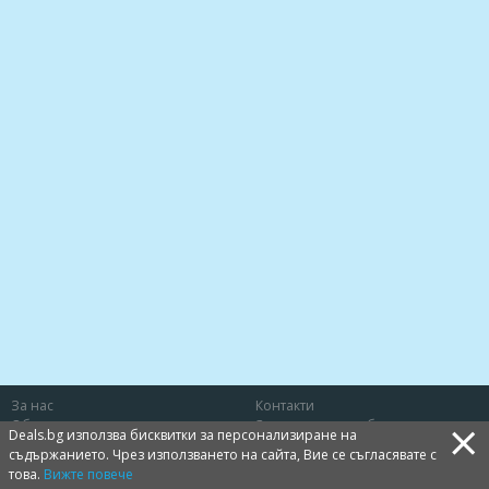
За нас
Контакти
×
Общи условия
Защита на потребителя
Deals.bg използва бисквитки за персонализиране на
Политика за лични данни
Бисквитки
съдържанието. Чрез използването на сайта, Вие се съгласявате с
това.
Вижте повече