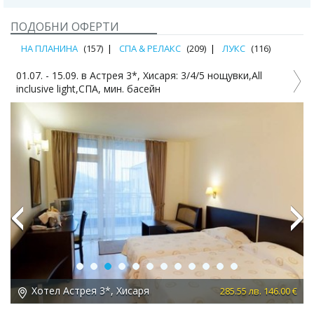
ПОДОБНИ ОФЕРТИ
НА ПЛАНИНА
(157)
СПА & РЕЛАКС
(209)
ЛУКС
(116)
01.07. - 15.09. в Астрея 3*, Хисаря: 3/4/5 нощувки,All
0
inclusive light,СПА, мин. басейн
Previous
Next
Хотел Астрея 3*, Хисаря
 €
285.55 лв. 146.00 €