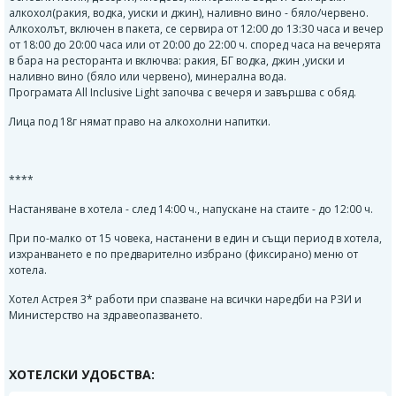
алкохол(ракия, водка, уиски и джин), наливно вино - бяло/червено.
Алкохолът, включен в пакета, се сервира от 12:00 до 13:30 часа и вечер
от 18:00 до 20:00 часа или от 20:00 до 22:00 ч. според часа на вечерята
в бара на ресторанта и включва: ракия, БГ водка, джин ,уиски и
наливно вино (бяло или червено), минерална вода.
Програмата All Inclusive Light започва с вечеря и завършва с обяд.
Лица под 18г нямат право на алкохолни напитки.
****
Настаняване в хотела - след 14:00 ч., напускане на стаите - до 12:00 ч.
При по-малко от 15 човека, настанени в един и същи период в хотела,
изхранването е по предварително избрано (фиксирано) меню от
хотела.
Хотел Астрея 3* работи при спазване на всички наредби на РЗИ и
Министерство на здравеопазването.
ХОТЕЛСКИ УДОБСТВА: