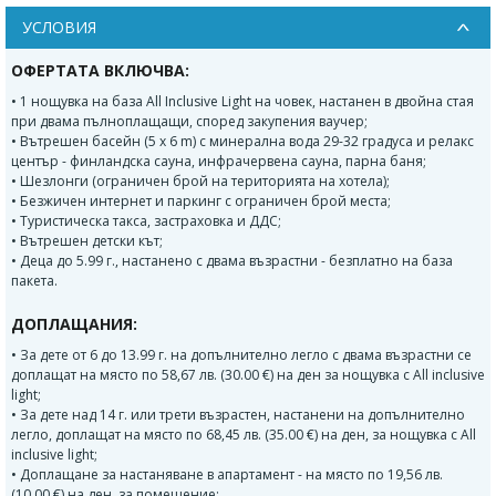
УСЛОВИЯ
ОФЕРТАТА ВКЛЮЧВА:
• 1 нощувка на база All Inclusive Light на човек, настанен в двойна стая
при двама пълноплащащи, според закупения ваучер;
• Вътрешен басейн (5 x 6 m) с минерална вода 29-32 градуса и релакс
център - финландска сауна, инфрачервена сауна, парна баня;
• Шезлонги (ограничен брой на територията на хотела);
• Безжичен интернет и паркинг с ограничен брой места;
• Туристическа такса, застраховка и ДДС;
• Вътрешен детски кът;
• Деца до 5.99 г., настанено с двама възрастни - безплатно на база
пакета.
ДОПЛАЩАНИЯ:
• За дете от 6 до 13.99 г. на допълнително легло с двама възрастни се
доплащат на място по 58,67 лв. (30.00 €) на ден за нощувка с All inclusive
light;
• За дете над 14 г. или трети възрастен, настанени на допълнително
легло, доплащат на място по 68,45 лв. (35.00 €) на ден, за нощувка с All
inclusive light;
• Доплащане за настаняване в апартамент - на място по 19,56 лв.
(10.00 €) на ден, за помещение;