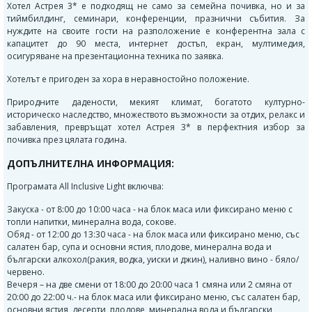
Хотел Астрея 3* е подходящ не само за семейна почивка, но и за
тиймбилдинг, семинари, конференции, празнични събития. За
нуждите на своите гости на разположение е конферентна зала с
капацитет до 90 места, интернет достъп, екран, мултимедия,
осигуряване на презентационна техника по заявка.
Хотелът е пригоден за хора в неравностойно положение.
Природните дадености, мекият климат, богатото културно-
историческо наследство, множеството възможности за отдих, релакс и
забавления, превръщат хотел Астрея 3* в перфектния избор за
почивка през цялата година.
ДОПЪЛНИТЕЛНА ИНФОРМАЦИЯ:
Програмата All Inclusive Light включва:
Закуска - от 8:00 до 10:00 часа - на блок маса или фиксирано меню с
топли напитки, минерална вода, сокове.
Обяд - от 12:00 до 13:30 часа - на блок маса или фиксирано меню, със
салатен бар, супа и основни ястия, плодове, минерална вода и
български алкохол(ракия, водка, уиски и джин), наливно вино - бяло/
червено.
Вечеря – на две смени от 18:00 до 20:00 часа 1 смяна или 2 смяна от
20:00 до 22:00 ч.- на блок маса или фиксирано меню, със салатен бар,
основни ястия, десерти, плодове, минерална вода и български