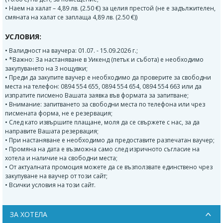
• Наем на халат – 4,89 лв. (2.50 €) за целия престой (не е задължителен,
смяната на халат се заплаща 4,89 лв. (2.50 €))
УСЛОВИЯ:
• Валидност на ваучера: 01.07. - 15.09.2026 г.;
• *Важно: За настаняване в Уикенд (петък и събота) е необходимо
закупуването на 3 нощувки;
• Преди да закупите ваучер е необходимо да проверите за свободни
места на телефон: 0894 554 655, 0894 554 654, 0894 554 663 или да
изпратите писмено Вашата заявка във формата за запитване;
• Внимание: запитването за свободни места по телефона или чрез
писмената форма, не е резервация;
• След като извършите плащане, моля да се свържете с нас, за да
направите Вашата резервация;
• При настаняване е необходимо да предоставите разпечатан ваучер;
• Промяна на дата е възможна само след изричното съгласие на
хотела и наличие на свободни места;
• От актуалната промоция можете да се възползвате единствено чрез
закупуване на ваучер от този сайт;
• Всички условия на този сайт.
ЗА ХОТЕЛА