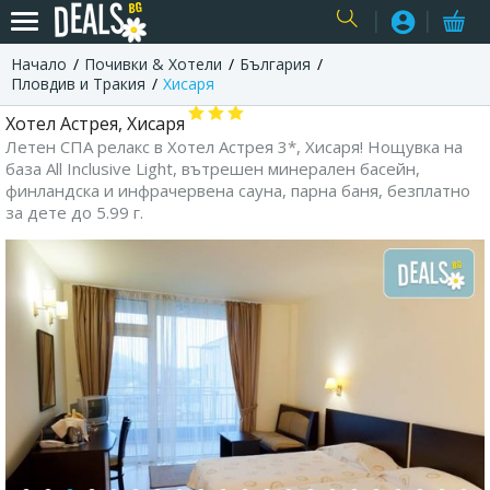
Начало
Почивки & Хотели
България
USER
Пловдив и Тракия
Хисаря
Хотел Астрея, Хисаря
Летен СПА релакс в Хотел Астрея 3*, Хисаря! Нощувка на
база All Inclusive Light, вътрешен минерален басейн,
финландска и инфрачервена сауна, парна баня, безплатно
за дете до 5.99 г.