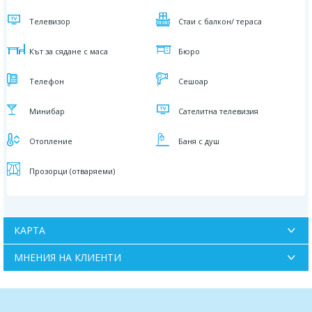
Телевизор
Стаи с балкон/ тераса
Кът за сядане с маса
Бюро
Телефон
Сешоар
Минибар
Сателитна телевизия
Отопление
Баня с душ
Прозорци (отваряеми)
КАРТА
МНЕНИЯ НА КЛИЕНТИ