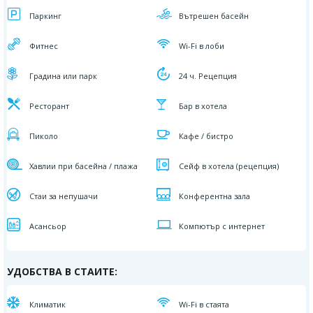
Паркинг
Вътрешен басейн
Фитнес
Wi-Fi в лоби
Градина или парк
24 ч. Рецепция
Ресторант
Бар в хотела
Пиколо
Кафе / бистро
Хавлии при басейна / плажа
Сейф в хотела (рецепция)
Стаи за непушачи
Конферентна зала
Асансьор
Компютър с интернет
УДОБСТВА В СТАИТЕ:
Климатик
Wi-Fi в стаята