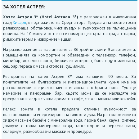
ЗА ХОТЕЛ АСТРЕЯ:
Х
отел Астрея 3* (Hotel Astraea 3*)
е разположен в живописния
град
Хисаря
, в подножието на Средна гора. Предлага на своите гости
релаксираща обстановка, чист въздух и възможност за пълноценна
почивка. На 10 минути от него се намира центърът на града с парка,
римските терми и изворните чешми.
На разположение за настаняване са 36 двойни стаи и 9 апартамента.
Помещенията са комфортни и обзаведени с телевизор, телефон,
минибар, локално парно, безжичен интернет, баня с душ или вана,
сешоар, тераса с маса и столове, сушилник.
Ресторантът на хотел Астрея 3* има капацитет 90 места. За
почитателите на българската и интернационалната кухня има на
разположение специално меню и листа с отбрани вина. Тук ще
намерите и панорамен бар, където може да се насладяте на
прекрасната гледка с чаша ароматно кафе, свежа напитка или коктейл.
Релакс зоната в хотела предлага отлична възможност за
възстановяване и енергезиране на тялото и духа. На разположение са
хидромасажен басейн с минерална вода, парна баня, сауна, фитнес,
джакузи с топла минерална вода, тангенторни и перлена вана,
солариум, разнообразни масажи и процедури.