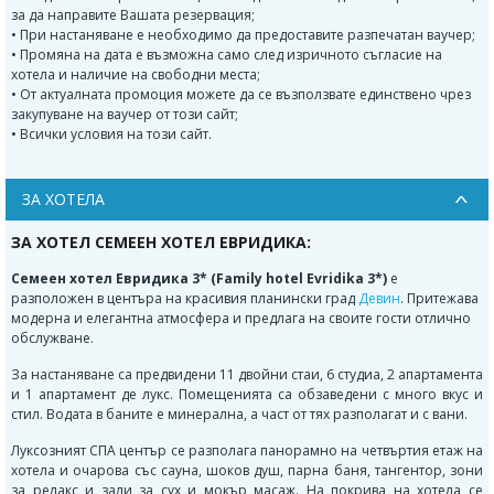
за да направите Вашата резервация;
• При настаняване е необходимо да предоставите разпечатан ваучер;
• Промяна на дата е възможна само след изричното съгласие на
хотела и наличие на свободни места;
• От актуалната промоция можете да се възползвате единствено чрез
закупуване на ваучер от този сайт;
• Всички условия на този сайт.
ЗА ХОТЕЛА
ЗА ХОТЕЛ СЕМЕЕН ХОТЕЛ ЕВРИДИКА:
Семеен хотел Евридика 3* (Family hotel Evridika 3*)
е
разположен в центъра на красивия планински град
Девин
. Притежава
модерна и елегантна атмосфера и предлага на своите гости отлично
обслужване.
За настаняване са предвидени 11 двойни стаи, 6 студиа, 2 апартамента
и 1 апартамент де лукс. Помещенията са обзаведени с много вкус и
стил. Водата в баните е минерална, а част от тях разполагат и с вани.
Луксозният СПА център се разполага панорамно на четвъртия етаж на
хотела и очарова със сауна, шоков душ, парна баня, тангентор, зони
за релакс и зали за сух и мокър масаж. На покрива на хотела се