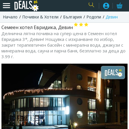
Начало
Почивки & Хотели
България
Родопи
Девин
USER
Семеен хотел Евридика, Девин
Делнична лятна почивка на супер цена в Семеен хотел
Евридика 3*, Девин! Нощувка с изхранване по избор,
закрит терапевтичен басейн с минерална вода, джакузи с
минерална вода, сауна и парна баня, безплатно за деца до
3.99 г.