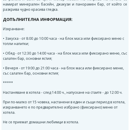
намират минерален басейн, джакузи и панорамен бар, от който се
разкрива чудно красива гледка.
ДОПЪЛНИТЕЛНА ИНФОРМАЦИЯ:
Изхранване:
• Закуска - от 8:00 до 10:00 часа - на блок маса или фиксирано меню с
топли напитки;
• Обяд - от 12:30 до 14:00 часа - на блок маса или фиксирано меню, със
салатен бар, основни ястия;
• Вечеря - от 19:00 до 21:00 часа - на блок маса или фиксирано меню,
със салатен бар, основни ястия;
*****
Настаняване в хотела - след 14:00 ч., напускане на стаите - до 12:00 ч.
При по-малко от 15 човека, настанени в един и същи период в хотела,
изхранването е по предварително избрано (фиксирано) меню от
хотела.
Не се приемат домашни любимци в хотела.