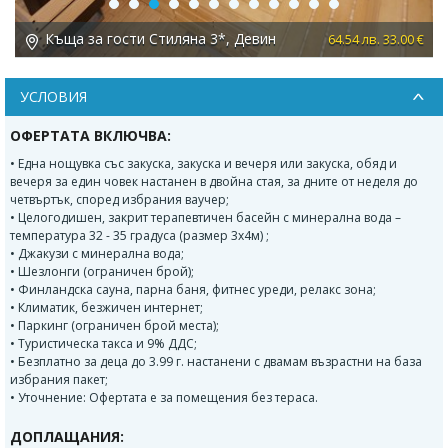
Previous
Next
Къща за гости Стиляна 3*, Девин
 €
64.54 лв. 33.00 €
УСЛОВИЯ
ОФЕРТАТА ВКЛЮЧВА:
• Една нощувка със закуска, закуска и вечеря или закуска, обяд и
вечеря за един човек настанен в двойна стая, за дните от неделя до
четвъртък, според избрания ваучер;
• Целогодишен, закрит терапевтичен басейн с минерална вода –
температура 32 - 35 градуса (размер 3х4м) ;
• Джакузи с минерална вода;
• Шезлонги (ограничен брой);
• Финландска сауна, парна баня, фитнес уреди, релакс зона;
• Климатик, безжичен интернет;
• Паркинг (ограничен брой места);
• Туристическа такса и 9% ДДС;
• Безплатно за деца до 3.99 г. настанени с двамам възрастни на база
избрания пакет;
• Уточнение: Офертата е за помещения без тераса.
ДОПЛАЩАНИЯ: