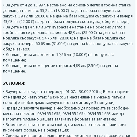
• За дете от 4 до 13.99 г. настанено на основно легло в тройна стая се
доплащат на място: 35,2 лв. (18.00 €) на ден на база нощувка със
закуска; 39,12 лв. (20.00 €) на ден на база нощувка със закуска и вечеря;
43,03 лв. (22.00 €) на ден на база нощувка със закуска, обяд и вечеря;
• За дете над 14 г. или 3-ти възрастен настанен на основно легло в
тройна стая се доплащат на място: 48,9 лв. (25.00 €) на ден на база
нощувка със закуска; 54,76 лв. (28.00 €) на ден на база нощувка със
закуска и вечеря; 60,63 лв. (31.00 €) на ден на база нощувка със закуска,
обяд и вечеря;
• Доплащане за апартамент: 19,56 лв. (10.00 €) на нощувка за
помещение;
• Доплащане за помещение с тераса: 4,89 лв. (2.50 €) на ден на
помещение.
УСЛОВИЯ:
• Ваучерът е валиден за периода: 01.07. - 30.09.2026 г.; Важи за дните
от неделя до четвъртък; *Важно: За настаняване в Уикенд (петък и
събота) е необходимо закупуването на минимум 3 нощувки;
• Преди да закупите ваучер е необходимо да проверите за свободни
места на телефон: 0894 554 655, 0894 554 654, 0894 554 663 или да
изпратите писмено Вашата заявка във формата за запитване;
• Внимание: запитването за свободни места по телефона или чрез
писмената форма, не е резервация;
• След като извършите плащане е задължително да се свържете с нас,