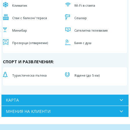
Климатик
Wi-Fi в стаята
Стаи с балкон/ тераса
Сешоар
Минибар
Сателитна телевизия
Прозорци (отваряеми)
Баня с душ
СПОРТ И РАЗВЛЕЧЕНИЯ:
Туристическа пътека
Яздене (до 5 км)
КАРТА
МНЕНИЯ НА КЛИЕНТИ