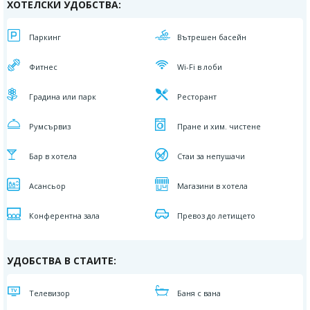
ХОТЕЛСКИ УДОБСТВА:
Паркинг
Вътрешен басейн
Фитнес
Wi-Fi в лоби
Градина или парк
Ресторант
Румсървиз
Пране и хим. чистене
Бар в хотела
Стаи за непушачи
Асансьор
Магазини в хотела
Конферентна зала
Превоз до летището
УДОБСТВА В СТАИТЕ:
Телевизор
Баня с вана