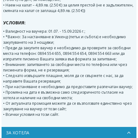
• Наем на халат – 4,89 лв. (2.50 €) за целия престой (не е задължителен,
смяната на халат се заплаща 4,89 лв. (2.50 €))
УСЛОВИЯ:
• Валидност на ваучера: 01.07. - 15.09.2026 г.;
• *Важно: За настаняване в Уикенд (петък и събота) е необходимо
закупуването на 3 нощувки;
• Преди да закупите ваучер е необходимо да проверите за свободни
места на телефон: 0894 554 655, 0894 554 654, 0894 554 663 или да
изпратите писмено Вашата заявка във формата за запитване;
• Внимание: запитването за свободни места по телефона или чрез
писмената форма, не е резервация;
• След като извършите плащане, моля да се свържете с нас, за да
направите Вашата резервация;
• При настаняване е необходимо да предоставите разпечатан ваучер;
• Промяна на дата е възможна само след изричното съгласие на
хотела и наличие на свободни места;
• От актуалната промоция можете да се възползвате единствено чрез
закупуване на ваучер от този сайт;
• Всички условия на този сайт.
ЗА ХОТЕЛА