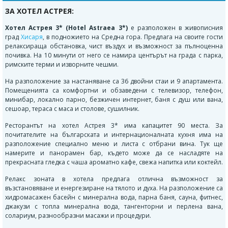
ЗА ХОТЕЛ АСТРЕЯ:
Х
отел Астрея 3* (Hotel Astraea 3*)
е разположен в живописния
град
Хисаря
, в подножието на Средна гора. Предлага на своите гости
релаксираща обстановка, чист въздух и възможност за пълноценна
почивка. На 10 минути от него се намира центърът на града с парка,
римските терми и изворните чешми.
На разположение за настаняване са 36 двойни стаи и 9 апартамента.
Помещенията са комфортни и обзаведени с телевизор, телефон,
минибар, локално парно, безжичен интернет, баня с душ или вана,
сешоар, тераса с маса и столове, сушилник.
Ресторантът на хотел Астрея 3* има капацитет 90 места. За
почитателите на българската и интернационалната кухня има на
разположение специално меню и листа с отбрани вина. Тук ще
намерите и панорамен бар, където може да се насладяте на
прекрасната гледка с чаша ароматно кафе, свежа напитка или коктейл.
Релакс зоната в хотела предлага отлична възможност за
възстановяване и енергезиране на тялото и духа. На разположение са
хидромасажен басейн с минерална вода, парна баня, сауна, фитнес,
джакузи с топла минерална вода, тангенторни и перлена вана,
солариум, разнообразни масажи и процедури.