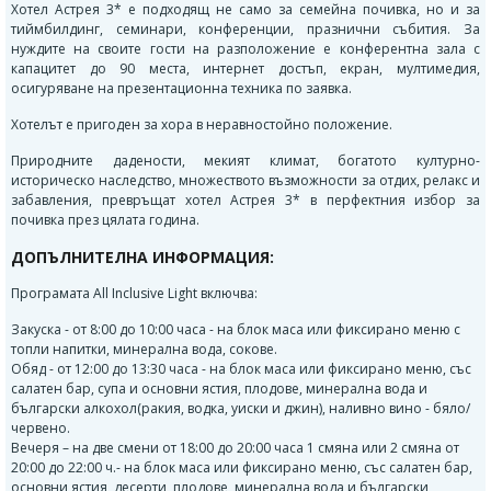
Хотел Астрея 3* е подходящ не само за семейна почивка, но и за
тиймбилдинг, семинари, конференции, празнични събития. За
нуждите на своите гости на разположение е конферентна зала с
капацитет до 90 места, интернет достъп, екран, мултимедия,
осигуряване на презентационна техника по заявка.
Хотелът е пригоден за хора в неравностойно положение.
Природните дадености, мекият климат, богатото културно-
историческо наследство, множеството възможности за отдих, релакс и
забавления, превръщат хотел Астрея 3* в перфектния избор за
почивка през цялата година.
ДОПЪЛНИТЕЛНА ИНФОРМАЦИЯ:
Програмата All Inclusive Light включва:
Закуска - от 8:00 до 10:00 часа - на блок маса или фиксирано меню с
топли напитки, минерална вода, сокове.
Обяд - от 12:00 до 13:30 часа - на блок маса или фиксирано меню, със
салатен бар, супа и основни ястия, плодове, минерална вода и
български алкохол(ракия, водка, уиски и джин), наливно вино - бяло/
червено.
Вечеря – на две смени от 18:00 до 20:00 часа 1 смяна или 2 смяна от
20:00 до 22:00 ч.- на блок маса или фиксирано меню, със салатен бар,
основни ястия, десерти, плодове, минерална вода и български