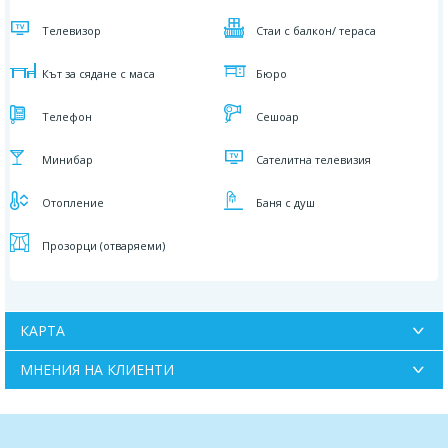
Телевизор
Стаи с балкон/ тераса
Кът за сядане с маса
Бюро
Телефон
Сешоар
Минибар
Сателитна телевизия
Отопление
Баня с душ
Прозорци (отваряеми)
КАРТА
МНЕНИЯ НА КЛИЕНТИ