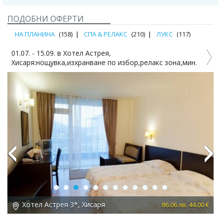
ПОДОБНИ ОФЕРТИ
НА ПЛАНИНА
(158)
СПА & РЕЛАКС
(210)
ЛУКС
(117)
01.07. - 15.09. в Хотел Астрея,
Хисаря:нощувка,изхранване по избор,релакс зона,мин.
басейн
Previous
Next
Хотел Астрея 3*, Хисаря
 €
86.06 лв. 44.00 €