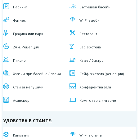
Паркинг
Вътрешен басейн
Фитнес
Wi-Fi в лоби
Градина или парк
Ресторант
24 ч. Рецепция
Бар в хотела
Пиколо
Кафе / бистро
Хавлии при басейна / плажа
Сейф в хотела (рецепция)
Стаи за непушачи
Конферентна зала
Асансьор
Компютър с интернет
УДОБСТВА В СТАИТЕ:
Климатик
Wi-Fi в стаята