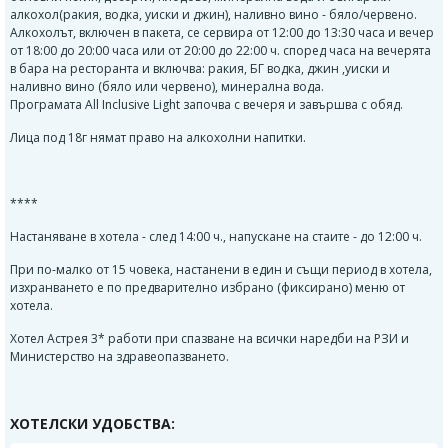
алкохол(ракия, водка, уиски и джин), наливно вино - бяло/червено.
Алкохолът, включен в пакета, се сервира от 12:00 до 13:30 часа и вечер
от 18:00 до 20:00 часа или от 20:00 до 22:00 ч. според часа на вечерята
в бара на ресторанта и включва: ракия, БГ водка, джин ,уиски и
наливно вино (бяло или червено), минерална вода.
Програмата All Inclusive Light започва с вечеря и завършва с обяд.
Лица под 18г нямат право на алкохолни напитки.
****
Настаняване в хотела - след 14:00 ч., напускане на стаите - до 12:00 ч.
При по-малко от 15 човека, настанени в един и същи период в хотела,
изхранването е по предварително избрано (фиксирано) меню от
хотела.
Хотел Астрея 3* работи при спазване на всички наредби на РЗИ и
Министерство на здравеопазването.
ХОТЕЛСКИ УДОБСТВА: