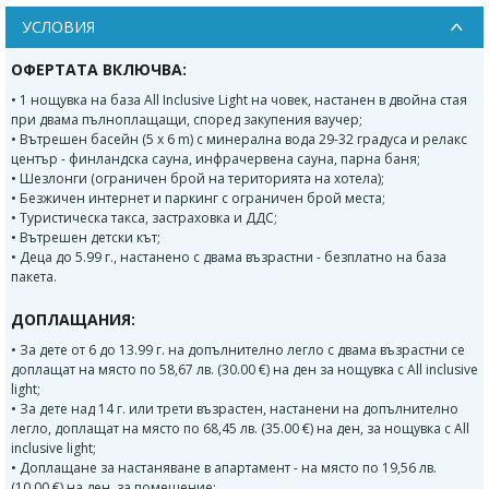
УСЛОВИЯ
ОФЕРТАТА ВКЛЮЧВА:
• 1 нощувка на база All Inclusive Light на човек, настанен в двойна стая
при двама пълноплащащи, според закупения ваучер;
• Вътрешен басейн (5 x 6 m) с минерална вода 29-32 градуса и релакс
център - финландска сауна, инфрачервена сауна, парна баня;
• Шезлонги (ограничен брой на територията на хотела);
• Безжичен интернет и паркинг с ограничен брой места;
• Туристическа такса, застраховка и ДДС;
• Вътрешен детски кът;
• Деца до 5.99 г., настанено с двама възрастни - безплатно на база
пакета.
ДОПЛАЩАНИЯ:
• За дете от 6 до 13.99 г. на допълнително легло с двама възрастни се
доплащат на място по 58,67 лв. (30.00 €) на ден за нощувка с All inclusive
light;
• За дете над 14 г. или трети възрастен, настанени на допълнително
легло, доплащат на място по 68,45 лв. (35.00 €) на ден, за нощувка с All
inclusive light;
• Доплащане за настаняване в апартамент - на място по 19,56 лв.
(10.00 €) на ден, за помещение;