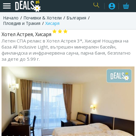
Начало
Почивки & Хотели
България
USER
Пловдив и Тракия
Хисаря
Хотел Астрея, Хисаря
Летен СПА релакс в Хотел Астрея 3*, Хисаря! Нощувка на
база All Inclusive Light, вътрешен минерален басейн,
финландска и инфрачервена сауна, парна баня, безплатно
за дете до 5.99 г.