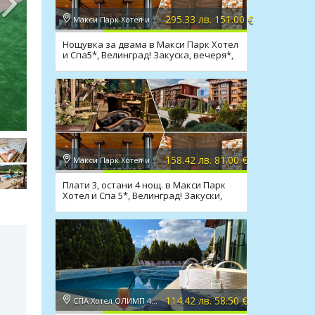
295.33 лв. 151.00 €
Макси Парк Хотел и Спа 5*, Велинград
Нощувка за двама в Макси Парк Хотел
и Спа5*, Велинград! Закуска, вечеря*,
басейни, СПА
158.42 лв. 81.00 €
Макси Парк Хотел и Спа 5*, Велинград
Плати 3, остани 4 нощ. в Макси Парк
Хотел и Спа 5*, Велинград! Закуски,
басейни, СПА
114.42 лв. 58.50 €
СПА Хотел ОЛИМП 4*, Велинград