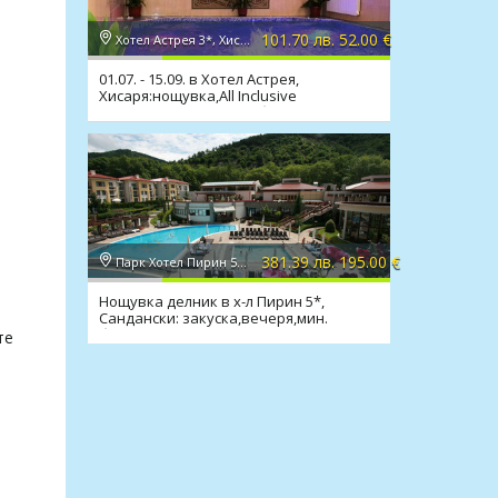
101.70 лв. 52.00 €
Хотел Астрея 3*, Хисаря
01.07. - 15.09. в Хотел Астрея,
Хисаря:нощувка,All Inclusive
Light,релакс зона,мин. басейн
381.39 лв. 195.00 €
Парк Хотел Пирин 5*, Сандански
Нощувка делник в х-л Пирин 5*,
Сандански: закуска,вечеря,мин.
басейн,масаж,лукс
те