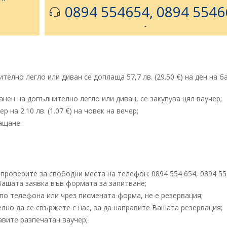
0894 554654, 0894 5546
-
ително легло или диван се доплаща 57,7 лв. (29.50 €) на ден на б
танен на допълнително легло или диван, се закупува цял ваучер;
на 2.10 лв. (1.07 €) на човек на вечер;
ащане.
проверите за свободни места на телефон: 0894 554 654, 0894 55
 Вашата заявка във формата за запитване;
по телефона или чрез писмената форма, не е резервация;
но да се свържете с нас, за да направите Вашата резервация;
вите разпечатан ваучер;