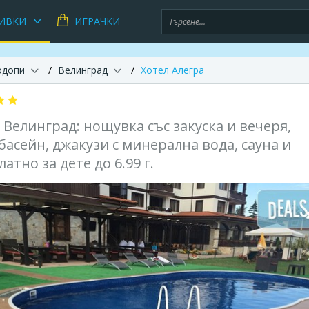
ИВКИ
ИГРАЧКИ
одопи
Велинград
Хотел Алегра
 Велинград: нощувка със закуска и вечеря,
сейн, джакузи с минерална вода, сауна и
атно за дете до 6.99 г.