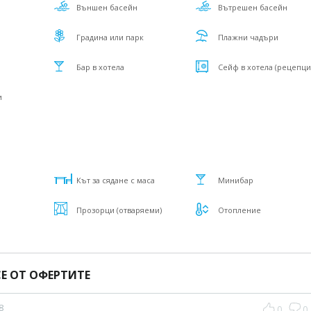
Външен басейн
Вътрешен басейн
Градина или парк
Плажни чадъри
Бар в хотела
Сейф в хотела (рецепци
и
Кът за сядане с маса
Минибар
Прозорци (отваряеми)
Отопление
Е ОТ ОФЕРТИТЕ
8
0
0