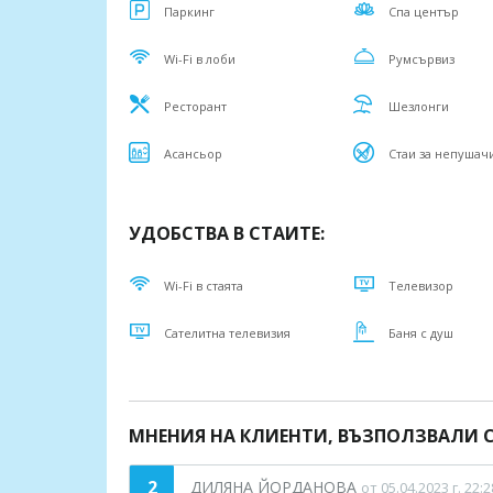
Паркинг
Спа център
Wi-Fi в лоби
Румсървиз
Ресторант
Шезлонги
Асансьор
Стаи за непушач
УДОБСТВА В СТАИТЕ:
Wi-Fi в стаята
Телевизор
Сателитна телевизия
Баня с душ
МНЕНИЯ НА КЛИЕНТИ, ВЪЗПОЛЗВАЛИ С
2
ДИЛЯНА ЙОРДАНОВА
от 05.04.2023 г. 22:2