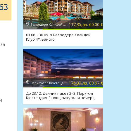
63
117.35 лв. 60.00 €
Белведере Холидей Клуб 4*, Банско
01.06. - 30.09. в Белведере Холидей
Клуб 4*, Банско!
Нощ.,закуска,обяд,вечеря,басейн,спа
аза
175.37 лв. 89.67 €
Парк хотел Кюстендил 4*, Кюстендил
До 23.12. Делник пакет 2=3, Парк-х-л
Кюстендил: 3 нощ., закуска и вечеря,
4
минерален басейн