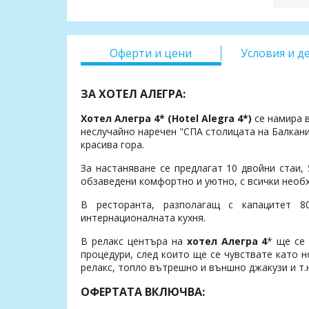
Оферти и цени
Условия и д
ЗА ХОТЕЛ АЛЕГРА:
Хотел Алегра 4* (Hotel Alegra 4*)
се намира в
неслучайно наречен "СПА столицата на Балкани
красива гора.
За настаняване се предлагат 10 двойни стаи,
обзаведени комфортно и уютно, с всички необх
В ресторанта, разполагащ с капацитет 8
интернационалната кухня.
В релакс центъра на
хотел Алегра 4
* ще се
процедури, след които ще се чувствате като н
релакс, топло вътрешно и външно джакузи и т.н
ОФЕРТАТА ВКЛЮЧВА: