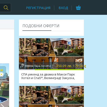
РЕГИСТРАЦИЯ
ВХОД
ПОДОБНИ ОФЕРТИ
350.09 лв. 179.00 €
Макси Парк Хотел и Спа 5*, Велинград
СПА уикенд за двама в Макси Парк
Хотел и Спа5*, Велинград! Закуска,
вечеря*, басейни, СПА