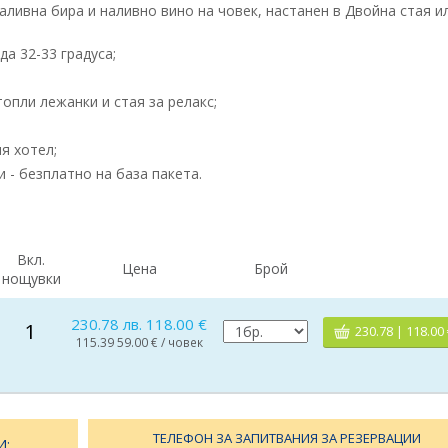
аливна бира и наливно вино на човек, настанен в Двойна стая и
а 32-33 градуса;
топли лежанки и стая за релакс;
я хотел;
и - безплатно на база пакета.
Вкл.
Цена
Брой
нощувки
230.78 лв. 118.00 €
1
230.78 | 118.00 
115.39 59.00 € / човек
ТЕЛЕФОН ЗА ЗАПИТВАНИЯ ЗА РЕЗЕРВАЦИИ
И: