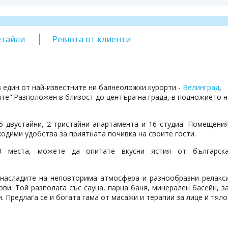
етайли
Ревюта от клиенти
 един от най-известните ни балнеоложки курорти -
Велинград
,
те".Разположен в близост до центъра на града, в подножието н
 5 двустайни, 2 тристайни апартамента и 16 студиа. Помещени
одими удобства за приятната почивка на своите гости.
0 места, можете да опитате вкусни ястия от българск
 насладите на неповторима атмосфера и разнообразни релакс
ови. Той разполага със сауна, парна баня, минерален басейн, з
. Предлага се и богата гама от масажи и терапии за лице и тяло