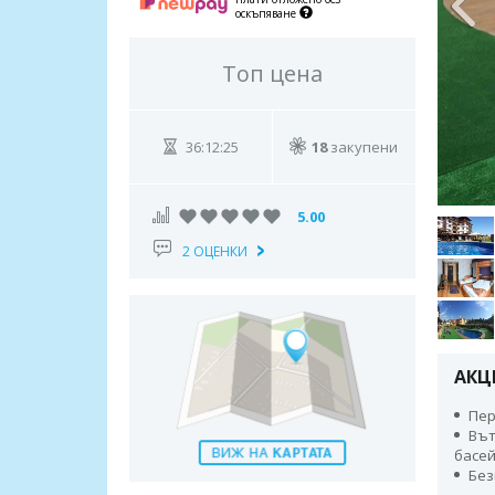
оскъпяване
Топ цена
36:12:24
18
закупени
5.00
2 ОЦЕНКИ
АКЦ
Пер
Вът
басей
Без