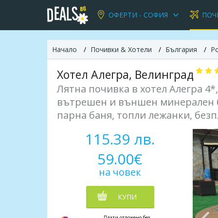
ОФЕРТИ - СОФИЯ
ПОЧ
Начало
Почивки & Хотели
България
Р
Хотел Алегра, Велинград
Лятна почивка в хотел Алегра 4*,
вътрешен и външен минерален ба
парна баня, топли лежанки, безпл
115.39 лв.
59.00€
на човек
КУПИ
Плати отложено без