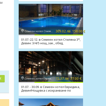
ли
309.02 лв. 158.00 €
Семеен хотел Стиляна 3*, Девин
01.07.-22.12. в Семеен хотел Стиляна 3*,
Девин: 3/4/5 нощ.,зак., обяд,
вечеря,басейн,сауна
72.37 лв. 37.00 €
€
Семеен хотел Евридика 3*, Девин
01.07. - 30.09. в Семеен хотел Евридика,
Девин!Нощувка с изхранване по
избор,мин.басейн