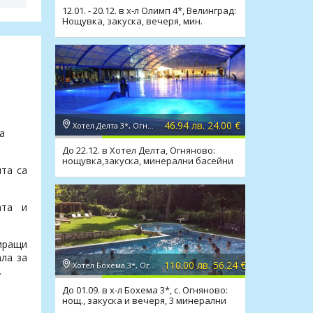
12.01. - 20.12. в х-л Олимп 4*, Велинград:
Нощувка, закуска, вечеря, мин.
басейни, топило
46.94 лв. 24.00 €
Хотел Делта 3*, Огняново
а
До 22.12. в Хотел Делта, Огняново:
нощувка,закуска, минерални басейни
ята са
и релакс зона
ата и
иращи
ала за
110.00 лв. 56.24 €
Хотел Бохема 3*, Огняново
.
До 01.09. в х-л Бохема 3*, с. Огняново:
нощ., закуска и вечеря, 3 минерални
басейна, СПА