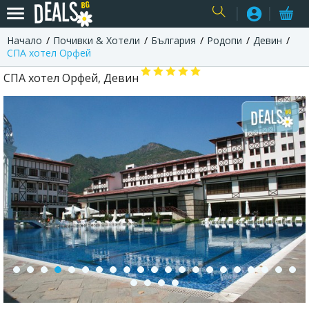
Начало
Почивки & Хотели
България
Родопи
Девин
USER
СПА хотел Орфей
СПА хотел Орфей, Девин