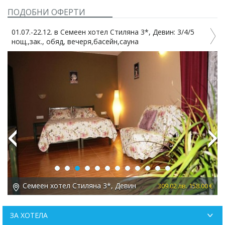
ПОДОБНИ ОФЕРТИ
01.07.-22.12. в Семеен хотел Стиляна 3*, Девин: 3/4/5
нощ.,зак., обяд, вечеря,басейн,сауна
Previous
Next
Семеен хотел Стиляна 3*, Девин
 €
309.02 лв. 158.00 €
ЗА ХОТЕЛА