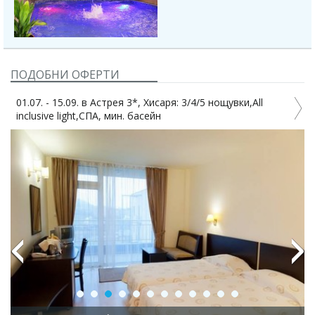
ПОДОБНИ ОФЕРТИ
01.07. - 15.09. в Астрея 3*, Хисаря: 3/4/5 нощувки,All
Д
inclusive light,СПА, мин. басейн
Previous
Next