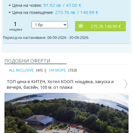
91.92 лв. / 47.00 €
Цена на човек:
275.76 лв. / 140.99 €
Цена на помещение:
1
275.76 140.99 €
нощувка
Период на настаняване: 06-09-2026 - 30-09-2026.
ПОДОБНИ ОФЕРТИ
ALL INCLUSIVE
(41)
НА МОРЕ
(153)
ТОП цена в КИТЕН, Хотел КООП: нощувка, закуска и
1
вечеря, басейн, 100 м. от плажа