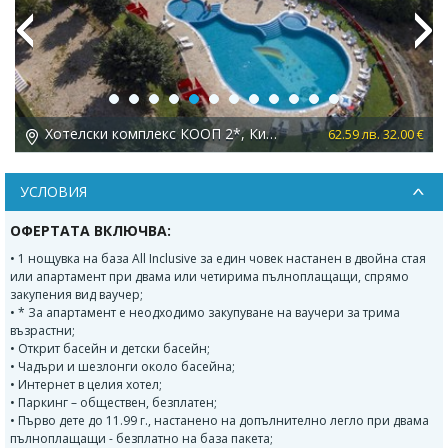
Previous
Next
Хотелски комплекс КООП 2*, Китен
 €
62.59 лв. 32.00 €
УСЛОВИЯ
ОФЕРТАТА ВКЛЮЧВА:
• 1 нощувка на база All Inclusive за един човек настанен в двойна стая
или апартамент при двама или четирима пълноплащащи, спрямо
закупения вид ваучер;
• * За апартамент е неодходимо закупуване на ваучери за трима
възрастни;
• Открит басейн и детски басейн;
• Чадъри и шезлонги около басейна;
• Интернет в целия хотел;
• Паркинг – обществен, безплатен;
• Първо дете до 11.99 г., настанено на допълнително легло при двама
пълноплащащи - безплатно на база пакета;