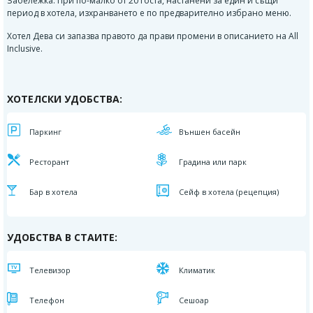
Забележка: При по-малко от 20 госта, настанени за един и същи
период в хотела, изхранването е по предварително избрано меню.
Хотел Дева си запазва правото да прави промени в описанието на All
Inclusive.
ХОТЕЛСКИ УДОБСТВА:
Паркинг
Външен басейн
Ресторант
Градина или парк
Бар в хотела
Сейф в хотела (рецепция)
УДОБСТВА В СТАИТЕ:
Телевизор
Климатик
Телефон
Сешоар