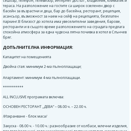
сешоар, телефон, телевизор, интернет достъп , хладилник, климатик и
тераса. На разположение на гостите са широк озеленен двор с
басейн за възрастни и деца, бар до басейна, ресторант, рецепция,
асансьор, възможност за наем на сейф на рецепцията, безплатен
паркинг.В близост до хотела има увеселителни заведения, барове,
ресторанти и в същото време разположението на сградата предлага
спокойна атмосфера за една чудесна лятна почивка в хотел в Слънчев
бряг.
ДОПЪЛНИТЕЛНА ИНФОРМАЦИЯ:
Капацитет на помещенията
Двойна стая: минимум 2-ма пълноплащащи;
Aпартамент: минимум 4-ма пълноплащащи.
**********
ALL INCLUSIVE програмата включва:
ОСНОВЕН РЕСТОРАНТ „ДЕВА“ – 08.00 ч. – 22.00 ч.
/Изхранване - блок маса/
Закуска - 08.00 ч. - 10.00 ч.: разнообразие от колбаси, млечни изделия,