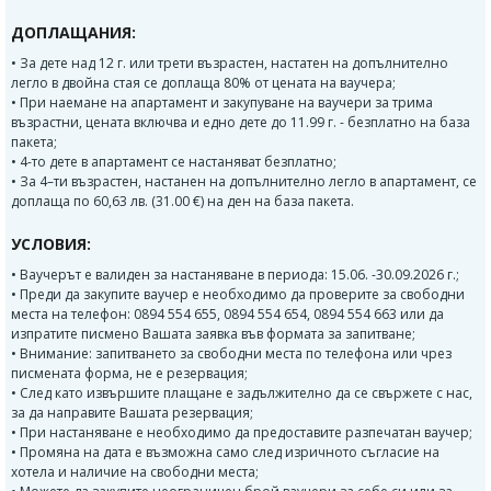
ДОПЛАЩАНИЯ:
• За дете над 12 г. или трети възрастен, настатен на допълнително
легло в двойна стая се доплаща 80% от цената на ваучера;
• При наемане на апартамент и закупуване на ваучери за трима
възрастни, цената включва и едно дете до 11.99 г. - безплатно на база
пакета;
• 4-то дете в апартамент се настаняват безплатно;
• За 4–ти възрастен, настанен на допълнително легло в апартамент, се
доплаща по 60,63 лв. (31.00 €) на ден на база пакета.
УСЛОВИЯ:
• Ваучерът е валиден за настаняване в периода: 15.06. -30.09.2026 г.;
• Преди да закупите ваучер е необходимо да проверите за свободни
места на телефон: 0894 554 655, 0894 554 654, 0894 554 663 или да
изпратите писмено Вашата заявка във формата за запитване;
• Внимание: запитването за свободни места по телефона или чрез
писмената форма, не е резервация;
• След като извършите плащане е задължително да се свържете с нас,
за да направите Вашата резервация;
• При настаняване е необходимо да предоставите разпечатан ваучер;
• Промяна на дата е възможна само след изричното съгласие на
хотела и наличие на свободни места;