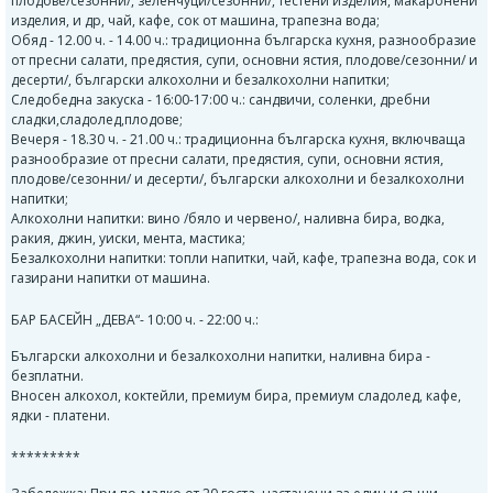
плодове/сезонни/, зеленчуци/сезонни/, тестени изделия, макаронени
изделия, и др, чай, кафе, сок от машина, трапезна вода;
Обяд - 12.00 ч. - 14.00 ч.: традиционна българска кухня, разнообразие
от пресни салати, предястия, супи, основни ястия, плодове/сезонни/ и
десерти/, български алкохолни и безалкохолни напитки;
Следобедна закуска - 16:00-17:00 ч.: сандвичи, соленки, дребни
сладки,сладолед,плодове;
Вечеря - 18.30 ч. - 21.00 ч.: традиционна българска кухня, включваща
разнообразие от пресни салати, предястия, супи, основни ястия,
плодове/сезонни/ и десерти/, български алкохолни и безалкохолни
напитки;
Алкохолни напитки: вино /бяло и червено/, наливна бира, водка,
ракия, джин, уиски, мента, мастика;
Безалкохолни напитки: топли напитки, чай, кафе, трапезна вода, сок и
газирани напитки от машина.
БАР БАСЕЙН „ДЕВА“- 10:00 ч. - 22:00 ч.:
Български алкохолни и безалкохолни напитки, наливна бира -
безплатни.
Вносен алкохол, коктейли, премиум бира, премиум сладолед, кафе,
ядки - платени.
*********