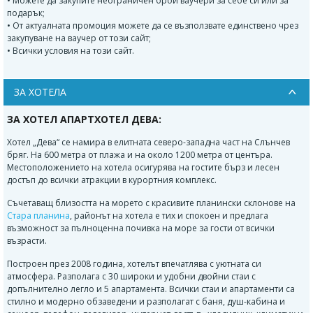
• Можете да закупите неограничен брой ваучери за себе си или за
подарък;
• От актуалната промоция можете да се възползвате единствено чрез
закупуване на ваучер от този сайт;
• Всички условия на този сайт.
ЗА ХОТЕЛА
ЗА ХОТЕЛ АПАРТХОТЕЛ ДЕВА:
Хотел „Дева“ се намира в елитната северо-западна част на Слънчев
бряг. На 600 метра от плажа и на около 1200 метра от центъра.
Местоположението на хотела осигурява на гостите бърз и лесен
достъп до всички атракции в курортния комплекс.
Съчетаващ близостта на морето с красивите планински склонове на
Стара планина
, районът на хотела е тих и спокоен и предлага
възможност за пълноценна почивка на море за гости от всички
възрасти.
Построен през 2008 година, хотелът впечатлява с уютната си
атмосфера. Разполага с 30 широки и удобни двойни стаи с
допълнително легло и 5 апартамента. Всички стаи и апартаменти са
стилно и модерно обзаведени и разполагат с баня, душ-кабина и