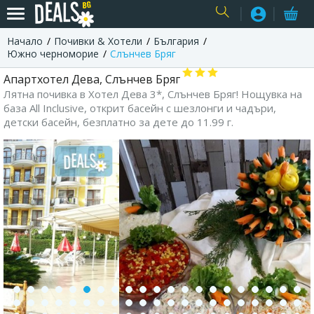
Начало
Почивки & Хотели
България
USER
Южно черноморие
Слънчев Бряг
Апартхотел Дева, Слънчев Бряг
Лятна почивка в Хотел Дева 3*, Слънчев Бряг! Нощувка на
база All Inclusive, открит басейн с шезлонги и чадъри,
детски басейн, безплатно за дете до 11.99 г.