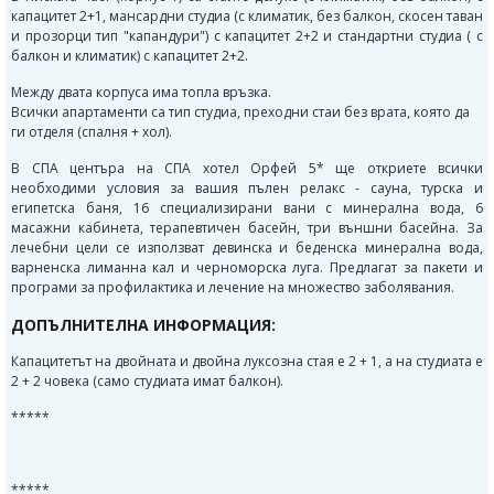
капацитет 2+1, мансардни студиа (с климатик, без балкон, скосен таван
и прозорци тип "капандури") с капацитет 2+2 и стандартни студиа ( с
балкон и климатик) с капацитет 2+2.
Между двата корпуса има топла връзка.
Всички апартаменти са тип студиа, преходни стаи без врата, която да
ги отделя (спалня + хол).
В СПА центъра на СПА хотел Орфей 5* ще откриете всички
необходими условия за вашия пълен релакс - сауна, турска и
египетска баня, 16 специализирани вани с минерална вода, 6
масажни кабинета, терапевтичен басейн, три външни басейна. За
лечебни цели се използват девинска и беденска минерална вода,
варненска лиманна кал и черноморска луга. Предлагат за пакети и
програми за профилактика и лечение на множество заболявания.
ДОПЪЛНИТЕЛНА ИНФОРМАЦИЯ:
Капацитетът на двойната и двойна луксозна стая е 2 + 1, а на студиата е
2 + 2 човека (само студиата имат балкон).
*****
*****