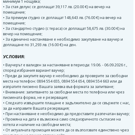
минимум 1 нощувка;
• За стая делукс се доплащат 39,117 лв. (20.00 €) на вечер на
помещение;
• За премиум студио се доплащат 148,643 лв. (76.00 €) на вечер на
помещение;
• За стандартно студио (с тераса) се доплащат 58,675 лв. (30.00 €) на
вечер на помещение;
• За единично настаняване е необходимо закупуване на ваучер и
доплащане по 31,293 лв. (16.00 €) на ден.
УСЛОВИЯ:
• Ваучерът е валиден за настаняване в периода: 19.06. - 06.09.2026 г.,
според избрания вариант ваучер;
• Преди да закупите ваучер е необходимо да проверите за свободни
места на телефон: 0894 554 655, 0894 554 654, 0894 554 663 или да
изпратите писмено Вашата заявка във формата за запитване;
• Внимание: запитването за свободни места по телефона или чрез
писмената форма, не е резервация;
• След като извършите плащане е задължително да се свържете с нас,
за да направите Вашата резервация;
• При настаняване е необходимо да предоставите разпечатан ваучер;
• Промяна на дата е възможна само след изричното съгласие на
хотела и наличие на свободни места;
• От актуалната промоция можете да се възползвате единствено чрез