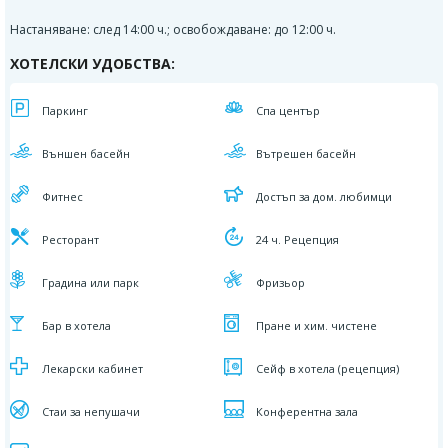
Настаняване: след 14:00 ч.; освобождаване: до 12:00 ч.
ХОТЕЛСКИ УДОБСТВА:
Паркинг
Спа център
Външен басейн
Вътрешен басейн
Фитнес
Достъп за дом. любимци
Ресторант
24 ч. Рецепция
Градина или парк
Фризьор
Бар в хотела
Пране и хим. чистене
Лекарски кабинет
Сейф в хотела (рецепция)
Стаи за непушачи
Конферентна зала