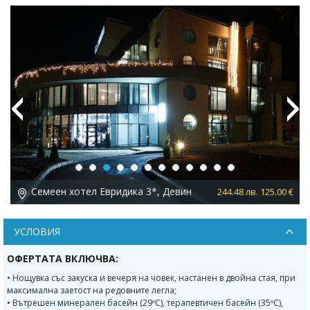
Previous
Next
Семеен хотел Евридика 3*, Девин
 €
244.48 лв. 125.00 €
УСЛОВИЯ
ОФЕРТАТА ВКЛЮЧВА:
• Нощувка със закуска и вечеря на човек, настанен в двойна стая, при
максимална заетост на редовните легла;
• Вътрешен минерален басейн (29ºС), терапевтичен басейн (35ºС),