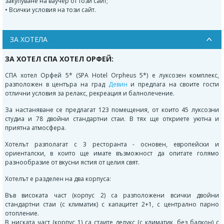
закупуване на ваучер от този сайт;
• Всички условия на този сайт.
ЗА ХОТЕЛА
ЗА ХОТЕЛ СПА ХОТЕЛ ОРФЕЙ:
СПА хотел Орфей 5* (SPA Hotel Orpheus 5*) е луксозен комплекс,
разположен в центъра на град
Девин
и предлага на своите гости
отлични условия за релакс, рекреация и балнолечение.
За настаняване се предлагат 123 помещения, от които 45 луксозни
студиа и 78 двойни стандартни стаи. В тях ще откриете уютна и
приятна атмосфера.
Хотелът разполагат с 3 ресторанта - основен, европейски и
ориенталски, в които ще имате възможност да опитате голямо
разнообразие от вкусни ястия от целия свят.
Хотелът е разделен на два корпуса:
Във високата част (корпус 2) са разположени всички двойни
стандартни стаи (с климатик) с капацитет 2+1, с централно парно
отопление.
В ниската част (корпус 1) са стаите делукс (с климатик, без балкон) с