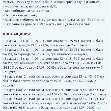
джакузи (35ºС), сауна, парна баня, инфрачервена сауна и фитнес;
• Курортна такса, застраховка и ДДС;
• WiFi в общите части на хотела;
• Неохраняем паркинг;
• Домашен любимец до 5 кг. при предварителна заявка - безплатно;
• Безплатно за деца до 2.99 г. настанени с двама възрастни.
ДОПЛАЩАНИЯ:
• За деца от 3 г. до 11.99 г. се доплаща 58 лв. (29.65 €) на ден на база
пакета за периода 19.06 - 23.07, при минимум 2 нощувки;
• За деца от 3 г. до 11.99 г. се доплаща 65 лв. (33.23 €) на ден на база
пакета, за периода 24.07 - 06.09, при минимум 2 нощувки;
• За деца от 3 г. до 11.99 г. се доплаща 62 лв. (31.70 €) на ден на база
пакета, при минимум 1 нощувка за периода от 19.06 - 23.07 и 71 лв.
(36.30 €) за периода от 24.07 - 06.09 на база пакеета при минимум 1
нощувка;
• За дете над 12 г. или трети възрастен се доплаща 85 лв. (43.46 €) на
ден на база пакета, за периода от 19.06 - 23.07, при минимум 2
нощувки;
• За дете над 12 г. или трети възрастен се доплаща 95 лв. (48.57 €) на
ден на база пакета, за периода 24.07 - 06.09, при минимум 2 нощувки;
• За дете над 12 г. или трети възрастен се доплаща 88 лв. (44.99 €) на
ден на база пакета, при минимум 1 нощувка за периода 19.06 - 23.07 и
103 лв. (52.66 €) на ден на база пакета за периода 24.07 - 06.09, при