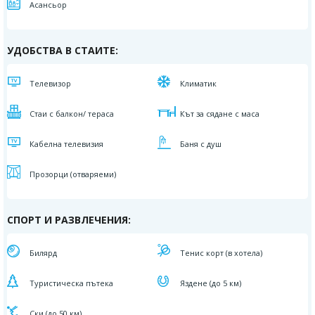
Асансьор
УДОБСТВА В СТАИТЕ:
Телевизор
Климатик
Стаи с балкон/ тераса
Кът за сядане с маса
Кабелна телевизия
Баня с душ
Прозорци (отваряеми)
СПОРТ И РАЗВЛЕЧЕНИЯ:
Билярд
Тенис корт (в хотела)
Туристическа пътека
Яздене (до 5 км)
Ски (до 50 км)