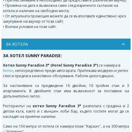
• При настаняване е необходимо да предоставите разпечатан ваучер;
• Промяна на дата е възможна само след изричното съгласие на
хотела и наличие на свободни места;
• От актуалната промоция можете да се възползвате единствено чрез
закупуване на ваучер от този сайт;
• Всички условия на този сайт.
ЗА ХОТЕЛА
ЗА ХОТЕЛ SUNNY PARADISE:
Хотел Sunny Paradise 3* (Hotel Sunny Paradise 3*)
се намира в
Китен
, непосредствено преди автогарата. Притежава модерен и уютен
стил и предлага качествено обслужване. Работи целогодишно.
За настаняване са предвидени 16 двойни, 10 тройни стаи и 3
апартамента. В двойните стаи има възможност за поставяне на
допълнително легло.
Ресторантът на
хотел Sunny Paradise 3*
разполага с градина и 2
детски къта, както и с външен лоби бар, където гостите могат да се
насладят на приятни напитки.
Само на 150 метра от хотела се намира плаж ''Караач'', а на 300 метра
- ''Атлиман''.