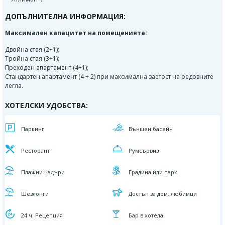
ДОПЪЛНИТЕЛНА ИНФОРМАЦИЯ:
Максимален капацитет на помещенията:
Двойна стая (2+1);
Тройна стая (3+1);
Преходен апартамент (4+1);
Стандартен апартамент (4 + 2) при максимална заетост на редовните
легла.
ХОТЕЛСКИ УДОБСТВА:
Паркинг
Външен басейн
Ресторант
Румсървиз
Плажни чадъри
Градина или парк
Шезлонги
Достъп за дом. любимци
24 ч. Рецепция
Бар в хотела