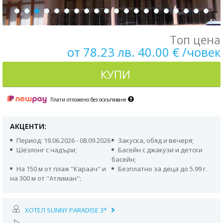
Топ цена
от 78.23 лв. 40.00 € /човек
КУПИ
Плати отложено без оскъпяване
АКЦЕНТИ:
Период: 19.06.2026 - 08.09.2026
Закуска, обяд и вечеря;
Шезлонг с чадъри;
Басейн с джакузи и детски
басейн;
На 150 м от плаж ''Караач'' и
Безплатно за деца до 5.99 г.
на 300 м от ''Атлиман'';
ХОТЕЛ SUNNY PARADISE 3*