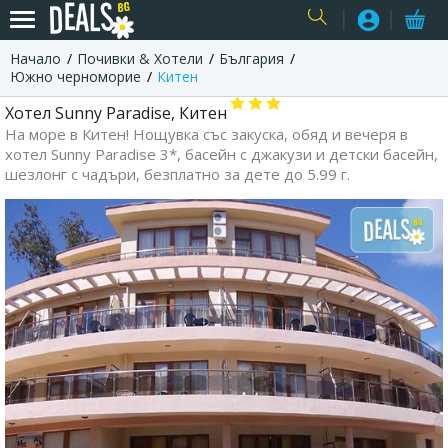
Начало
Почивки & Хотели
България
USER
Южно черноморие
Китен
Хотел Sunny Paradise, Китен
На море в Китен! Нощувка със закуска, обяд и вечеря в
хотел Sunny Paradise 3*, басейн с джакузи и детски басейн,
шезлонг с чадъри, безплатно за дете до 5.99 г.