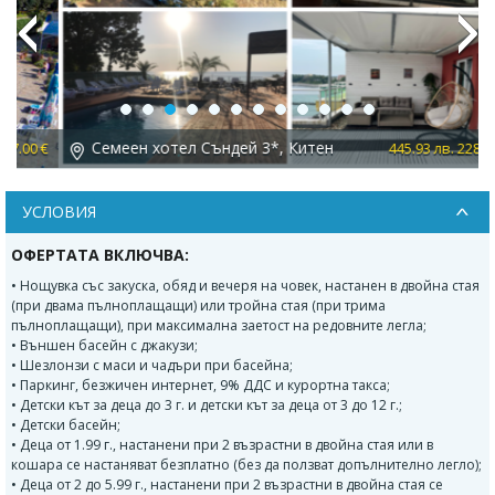
Previous
Next
Семеен хотел Съндей 3*, Китен
 €
445.93 лв. 228.00 €
УСЛОВИЯ
ОФЕРТАТА ВКЛЮЧВА:
• Нощувка със закуска, обяд и вечеря на човек, настанен в двойна стая
(при двама пълноплащащи) или тройна стая (при трима
пълноплащащи), при максимална заетост на редовните легла;
• Външен басейн с джакузи;
• Шезлонзи с маси и чадъри при басейна;
• Паркинг, безжичен интернет, 9% ДДС и курортна такса;
• Детски кът за деца до 3 г. и детски кът за деца от 3 до 12 г.;
• Детски басейн;
• Деца от 1.99 г., настанени при 2 възрастни в двойна стая или в
кошара се настаняват безплатно (без да ползват допълнително легло);
• Деца от 2 до 5.99 г., настанени при 2 възрастни в двойна стая се