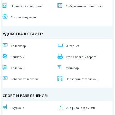
Пране и хим. чистене
Сейф в хотела (рецепция)
Стаи за непушачи
УДОБСТВА В СТАИТЕ:
Телевизор
Интернет
Климатик
Стаи с балкон/ тераса
Телефон
Минибар
Кабелна телевизия
Прозорци (отваряеми)
СПОРТ И РАЗВЛЕЧЕНИЯ:
Гмуркане
Сърфиране (до 2 км)