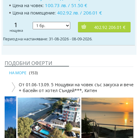
100.73 лв. / 51.50 €
Цена на човек:
402.92 лв. / 206.01 €
Цена на помещение:
1
402.92 206.01 €
нощувка
Период на настаняване: 31-08-2026 - 08-09-2026.
ПОДОБНИ ОФЕРТИ
НА МОРЕ
(153)
От 01.06-13.09. 5 Нощувки на човек със закуска и вечеря
Д
+ басейн от хотел Съндей***, Китен