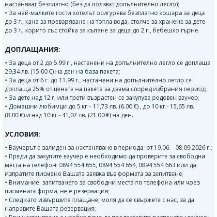
настаняват безплатно (без да ползват допълнително легло);
• За най-малките гости хотелът осигурява безплатно кошара за деца
до 3 г., кана за преваряване на топла вода, столче за хранене за дете
до 3 г., корито със стойка за къпане за деца до 2 г., бебешко гърне.
ДОПЛАЩАНИЯ:
• За деца от 2 до 5.99 г., настанени на допълнително легло се доплаща
29,34 лв. (15.00 €) на ден на база пакета;
• За деца от 6 г. до 11.99 г., настанени на допълнително легло се
доплаща 25% от цената на пакета за двама според избрания период;
• За дете над 12 г. или трети възрастен се закупува редовен ваучер;
• Домашни любимци до 5 кг – 11,73 лв. (6.00 €) , до 10 кг.- 15,65 лв.
(8.00 €) и над 10 кг.- 41,07 лв. (21.00 €) на ден.
УСЛОВИЯ:
• Ваучерът е валиден за настаняване в периода: от 19.06. - 08.09.2026 г.;
• Преди да закупите ваучер е необходимо да проверите за свободни
места на телефон: 0894 554 655, 0894 554 654, 0894 554 663 или да
изпратите писмено Вашата заявка във формата за запитване;
• Внимание: запитването за свободни места по телефона или чрез
писмената форма, не е резервация;
• След като извършите плащане, моля да се свържете с нас, за да
направите Вашата резервация;