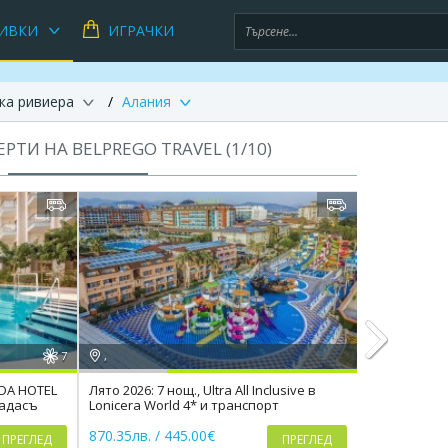
ИВКИ
ИГРАЧКИ
ка ривиера
Алания
РТИ НА BELPREGO TRAVEL (
1
/
10
)
7
,
,
ADA HOTEL
Лято 2026: 7 нощ., Ultra All Inclusive в
Ultra All Inc
шадасъ
Lonicera World 4* и транспорт
Side 5*, 7 
Next
870.35лв. / 445.00€
878.17лв. /
ПРЕГЛЕД
ПРЕГЛЕД