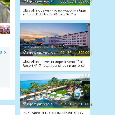
663.03 лв. 339.00 €
Турска ривиера, Алания
Ultra all inclusive лято на морският бряг
в PERRE DELTA RESORT & SPA 5* и
транспорт!
694.32 лв. 355.00 €
ИЯ
Турска ривиера, Алания
Ultra All Inclusive на море в Xeno Eftalia
Resort 4*! 7 нощ., транспорт и дете до
11.99 г.
606.31 лв. 310.00 €
Турска ривиера, Анталия
7 нощувки ULTRA ALL INCLUSIVE в EOS