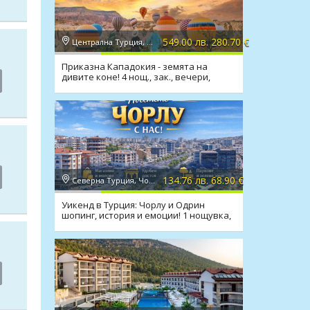
549.00 лв. 280.70 €
Централна Турция, Кападокия
Приказна Кападокия - земята на
дивите коне! 4 нощ., зак., вечери,
транспорт
134.76 лв. 68.90 €
Северна Турция, Чорлу
Уикенд в Турция: Чорлу и Одрин
шопинг, история и емоции! 1 нощувка,
закуска, транспорт