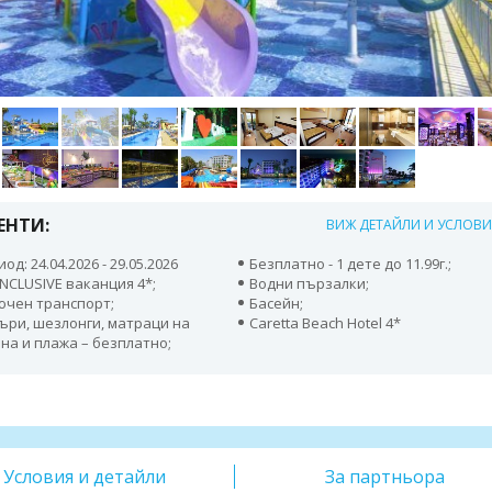
ЕНТИ:
ВИЖ ДЕТАЙЛИ И УСЛОВ
од: 24.04.2026 - 29.05.2026
Безплатно - 1 дете до 11.99г.;
INCLUSIVE ваканция 4*;
Водни пързалки;
ючен транспорт;
Басейн;
ъри, шезлонги, матраци на
Caretta Beach Hotel 4*
на и плажа – безплатно;
Условия и детайли
За партньора