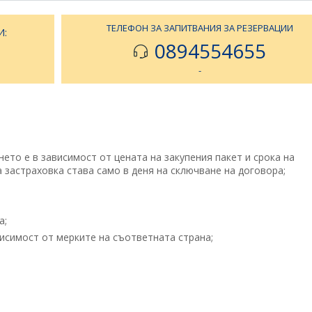
ТЕЛЕФОН ЗА ЗАПИТВАНИЯ ЗА РЕЗЕРВАЦИИ
И:
0894554655
-
то е в зависимост от цената на закупения пакет и срока на
 застраховка става само в деня на сключване на договора;
а;
исимост от мерките на съответната страна;