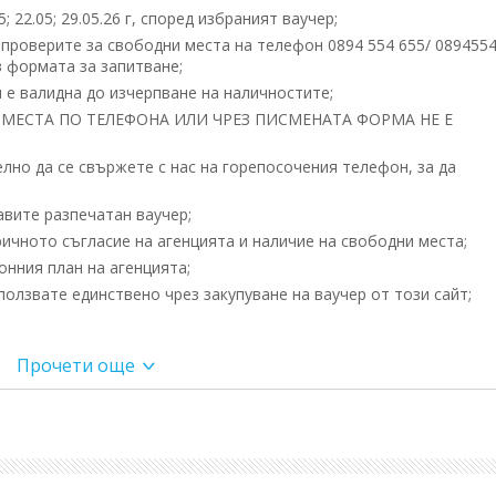
5; 22.05; 29.05.26 г, според избраният ваучер;
 проверите за свободни места на телефон 0894 554 655/ 089455
 формата за запитване;
 е валидна до изчерпване на наличностите;
МЕСТА ПО ТЕЛЕФОНА ИЛИ ЧРЕЗ ПИСМЕНАТА ФОРМА НЕ Е
но да се свържете с нас на горепосочения телефон, за да
вите разпечатан ваучер;
ичното съгласие на агенцията и наличие на свободни места;
нния план на агенцията;
олзвате единствено чрез закупуване на ваучер от този сайт;
l.com/en/home/
Прочети още
Конаклъ, на 110 километра от международното летище на Антал
а брега на морето с площ от 10 000 m².
шестетажна сграда и разполага с общо 301 стаи, 60 от които
орето. Всички стаи са оборудвани с индивидуален климатик, LCD