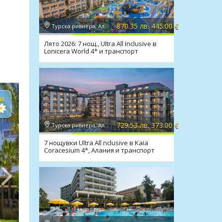
870.35 лв. 445.00 €
Турска ривиера, Алания
Лято 2026: 7 нощ., Ultra All Inclusive в
Lonicera World 4* и транспорт
729.53 лв. 373.00 €
Турска ривиера, Алания
7 нощувки Ultra All nclusive в Kaia
Coracesium 4*, Алания и транспорт