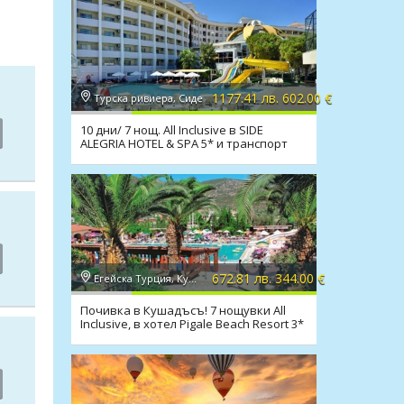
1177.41 лв. 602.00 €
Турска ривиера, Сиде
10 дни/ 7 нощ. All Inclusive в SIDE
ALEGRIA HOTEL & SPA 5* и транспорт
672.81 лв. 344.00 €
Егейска Турция, Кушадасъ
Почивка в Кушадъсъ! 7 нощувки All
Inclusive, в хотел Pigale Beach Resort 3*