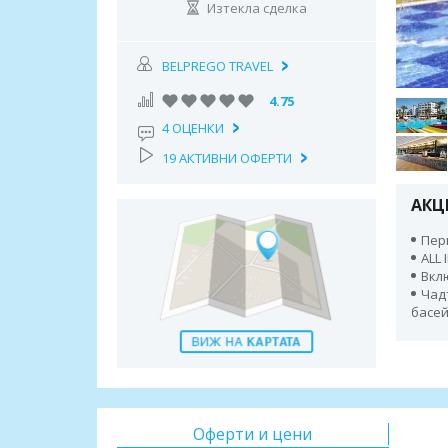
Изтекла сделка
BELPREGO TRAVEL
4.75
4 ОЦЕНКИ
19 АКТИВНИ ОФЕРТИ
АКЦ
Пери
ALL 
Вкл
Чад
басей
Оферти и цени