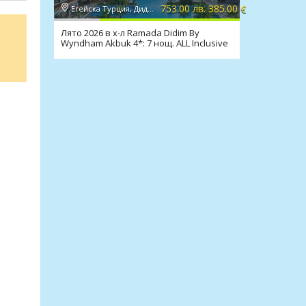
753.00 лв. 385.00 €
Егейска Турция, Дидим
Лято 2026 в х-л Ramada Didim By
Wyndham Akbuk 4*: 7 нощ. ALL Inclusive
и транспорт