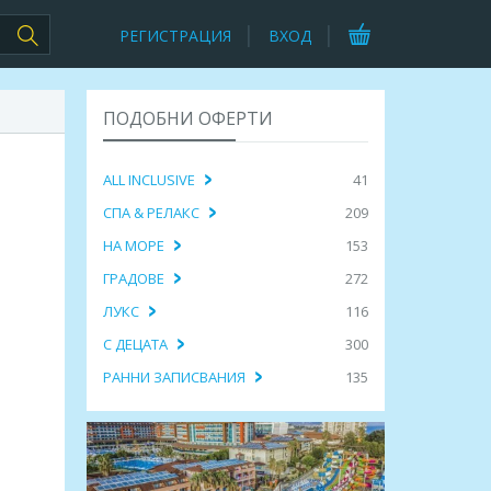
РЕГИСТРАЦИЯ
ВХОД
ПОДОБНИ ОФЕРТИ
ALL INCLUSIVE
41
СПА & РЕЛАКС
209
НА МОРЕ
153
ГРАДОВЕ
272
ЛУКС
116
С ДЕЦАТА
300
РАННИ ЗАПИСВАНИЯ
135
,
lusive на море в Asteria Bloom
7 нощувки Ultra All nclusive в Kaia
нощувки и транспорт
Coracesium 4*, Алания и транспорт
 449.00€
729.53лв. / 373.00€
ПРЕГЛЕД
ПРЕГЛЕД