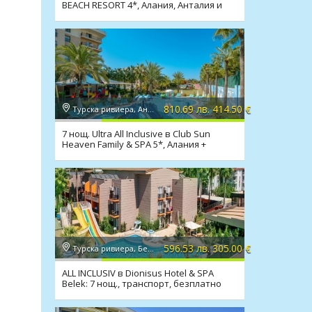
BEACH RESORT 4*, Алания, Анталия и
транспорт
810.69 лв. 414.50 €
Турска ривиера, Анталия
7 нощ. Ultra All Inclusive в Club Sun
Heaven Family & SPA 5*, Алания +
транспорт
596.53 лв. 305.00 €
Турска ривиера, Белек
ALL INCLUSIV в Dionisus Hotel & SPA
Belek: 7 нощ., транспорт, безплатно
дете до 11.99 г.