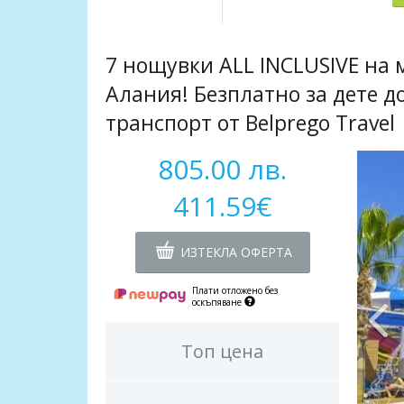
7 нощувки ALL INCLUSIVЕ на м
Алания! Безплатно за дете до
транспорт от Belprego Travel
805.00 лв.
411.59€
ИЗТЕКЛА ОФЕРТА
Плати отложено без
оскъпяване
Топ цена