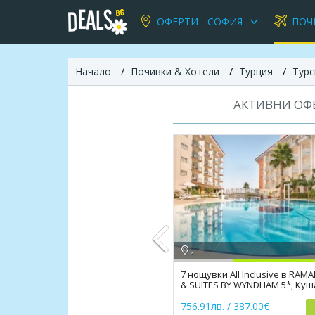
ОФЕРТИ - СОФИЯ
ПОЧ
Начало
Почивки & Хотели
Турция
Турс
АКТИВНИ ОФЕ
,
7 нощувки All Inclusive в RAM
& SUITES BY WYNDHAM 5*, Ку
Previous
756.91лв. / 387.00€