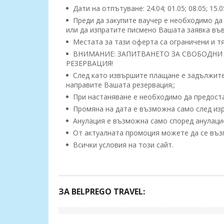
Дати на отпътуване: 24.04; 01.05; 08.05; 15.0
Преди да закупите ваучер е необходимо да
или да изпратите писмено Вашата заявка във
Местата за тази оферта са ограничени и тя
ВНИМАНИЕ: ЗАПИТВАНЕТО ЗА СВОБОДНИ 
РЕЗЕРВАЦИЯ!
След като извършите плащане е задължител
направите Вашата резервация;;
При настаняване е необходимо да предоста
Промяна на дата е възможна само след изр
Анулация е възможна само според анулацио
От актуалната промоция можете да се възп
Всички условия на този сайт.
Caretta Beach Hotel 4*
- www.carettabeachhote
Разположение:
Хотелът се намира в курорта 
на 12 километра от градската част на Алания, н
ЗА BELPREGO TRAVEL:
В стаите:
Хотелът се състои от една основна 
предлагат частичен или директен изглед към м