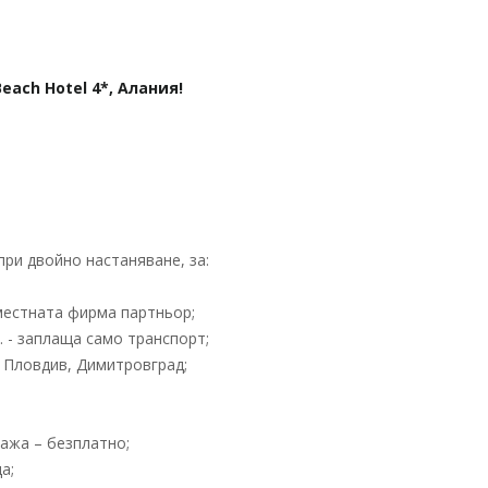
Beach Hotel 4*, Алания!
ри двойно настаняване, за:
местната фирма партньор;
. - заплаща само транспорт;
 Пловдив, Димитровград;
ажа – безплатно;
а;