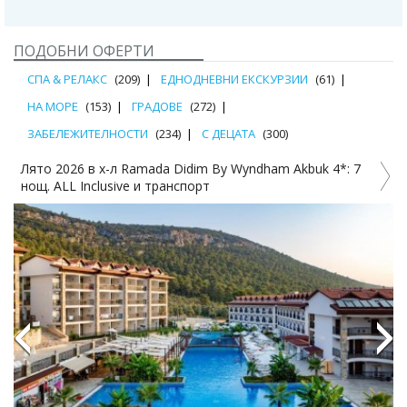
ПОДОБНИ ОФЕРТИ
СПА & РЕЛАКС
(209)
ЕДНОДНЕВНИ ЕКСКУРЗИИ
(61)
НА МОРЕ
(153)
ГРАДОВЕ
(272)
ЗАБЕЛЕЖИТЕЛНОСТИ
(234)
С ДЕЦАТА
(300)
Лято 2026 в х-л Ramada Didim By Wyndham Akbuk 4*: 7
7
нощ. ALL Inclusive и транспорт