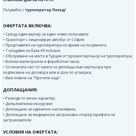
Пътувайте с
туроператор Поход!
ОФЕРТАТА ВКЛЮЧВА:
• Срещу един ваучер за един човек получавате:
• Транспорт с лицензиран автобус от София;
• Представител на туроператора по време на пътуването;
• 7 нощувки на база All inclusive;
• Обслужване на място в Турция от турския партньор на туроператора;
• Всички магистрални и фериботни такси;
• Останалата част от пакета се доплаща към партньора при
подписване на договора или в срок по уговорка;
• Виж повече на "Прочети още".
ДОПЛАЩАНИЯ:
• Разходи от личен характер;
• Допълнителни екскурзии;
• Доплащане за единично настаняване;
• Доплащане за медицинска застраховка според тарифата на
застрахователя;
УСЛОВИЯ НА ОФЕРТАТА: