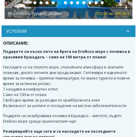
Previous
Next
Егейска Турция, Дидим
 €
753.00 лв. 385.00 €
УСЛОВИЯ
ОПИСАНИЕ:
Подарете си късно лято на брега на Егейско море с почивка в
красивия Кушадасъ – само на 100 метра от плажа!
Насладете се на топлото море, спокойната атмосфера и златните
плажове, докато летните дни продължават. Септември е идеалното
време за почивка – приятни температури, по-малко туристи и повече
време за истински релакс.
7 нощувки в комфортен хотел
Само на 100 м от плажа
Свободно време за разходки по крайбрежната алея
Възможност за шопинг и посещение на местни забележителности
Подарете си незабравима почивка в Кушадасъ – мястото, където
Егейско море среща ориенталския чар!
Резервирайте още сега и се насладете на последните
слънчеви дни на лятото!