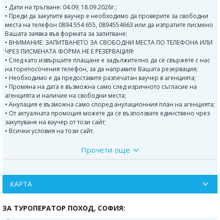
• Дати на тръгване: 04.09; 18.09.2026г.;
• Преди да закупите ваучер е необходимо да проверите за свободни
места на телефон 0894 554 655, 0894554663 или да изпратите писмено
Вашата заявка във формата за запитване;
• ВНИМАНИЕ: ЗАПИТВАНЕТО ЗА СВОБОДНИ МЕСТА ПО ТЕЛЕФОНА ИЛИ
ЧРЕЗ ПИСМЕНАТА ФОРМА НЕ Е РЕЗЕРВАЦИЯ!
• След като извършите плащане е задължително да се свържете с нас
на горепосочения телефон, за да направите Вашата резервация;
• Необходимо е да предоставите разпечатан ваучер в агенцията;
• Промяна на дата е възможна само след изричното съгласие на
агенцията и наличие на свободни места;
• Анулация е възможна само според анулационния план на агенцията;
• От актуалната промоция можете да се възползвате единствено чрез
закупуване на ваучер от този сайт;
• Всички условия на този сайт.
Прочети още
ПРОГРАМА:
1 ден
- Отпътуване от София с комфортен автобус около 13:30 ч. от
международна автогара "Сердика", от бензиностанция "Макс Ойл"
преди разклона за Пазарджик на АМ "Тракия" в 14:30 ч., от автобусната
КАРТА
спирка пред автогара "Север" в Пловдив в 15:15 ч., от бензиностанция
"Макс Ойл" на изхода от Димитровград в посока Хасково в 16:30 ч.
ЗА ТУРОПЕРАТОР ПОХОД, СОФИЯ:
Нощно пътуване!
2 ден
- Пристигане в Кушадасъ рано сутринта. Настаняване в