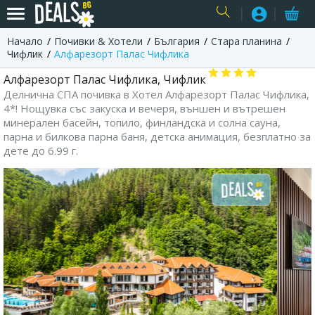
Начало
Почивки & Хотели
България
Стара планина
USER
Чифлик
Алфарезорт Палас Чифлика
Алфарезорт Палас Чифлика, Чифлик
Делнична СПА почивка в Хотел Алфарезорт Палас Чифлика,
4*! Нощувка със закуска и вечеря, външен и вътрешен
минерален басейн, топило, финландска и солна сауна,
парна и билкова парна баня, детска анимация, безплатно за
дете до 6.99 г.