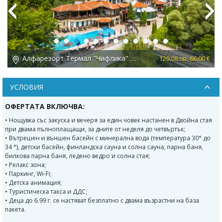
Previous
Next
Алфарезорт Термал "Чифлика" 3*, Чифлик
 €
129.08 лв. 66.00 €
УСЛОВИЯ
ОФЕРТАТА ВКЛЮЧВА:
• Нощувка със закуска и вечеря за един човек настанен в Двойна стая
при двама пълноплащащи, за дните от неделя до четвъртък;
• Вътрешен и външен басейн с минерална вода (температура 30° до
34 °), детски басейн, финландска сауна и солна сауна, парна баня,
билкова парна баня, ледено ведро и солна стая;
• Релакс зона;
• Паркинг, Wi-Fi;
• Детска анимация;
• Туристическа такса и ДДС;
• Деца до 6.99 г. се настяват безплатно с двама възрастни на база
пакета.