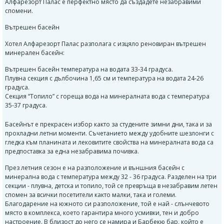
Алфарезорт Палас е перфектно място да създадете незабравими
спомени.
Вътрешен басейн
Хотел Алфарезорт Палас разполага с изцяло реновиран вътрешен
минерален басейн:
Вътрешен басейн температура на водата 33-34 градуса.
Плувна секция с дълбочина 1,65 см и температура на водата 24-26
градуса.
Секция “Топило” с гореща вода на минералната вода с температура
35-37 градуса.
Басейнът е прекрасен избор както за студените зимни дни, така и за
прохладни летни моменти. Съчетанието между удобните шезлонги с
гледка към планината и лековитите свойства на минералната вода са
предпоставка за една незабравима почивка.
През летния сезон е на разположение и външния басейн с
минерална вода с температура между 32 - 36 градуса. Разделен на три
секции - плувна, детска и топило, той се превръща в незабравим летен
спомен за всички посетители както малки, така и големи.
Благодарение на южното си разположение, той е най - слънчевото
място в комплекса, което гарантира много усмивки, тен и добро
настроение. В близост до него се намира и Барбекю бар, който е