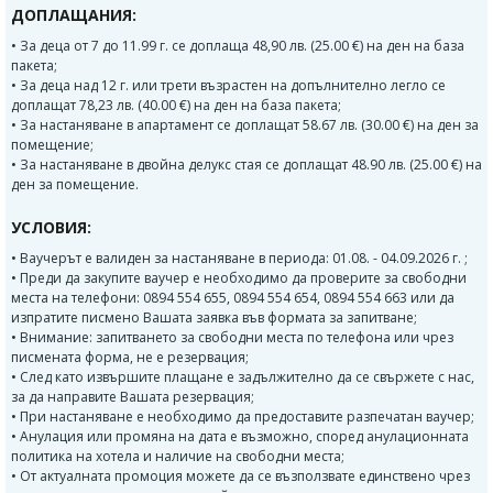
ДОПЛАЩАНИЯ:
• За деца от 7 до 11.99 г. се доплаща 48,90 лв. (25.00 €) на ден на база
пакета;
• За деца над 12 г. или трети възрастен на допълнително легло се
доплащат 78,23 лв. (40.00 €) на ден на база пакета;
• За настаняване в апартамент се доплащат 58.67 лв. (30.00 €) на ден за
помещение;
• За настаняване в двойна делукс стая се доплащат 48.90 лв. (25.00 €) на
ден за помещение.
УСЛОВИЯ:
• Ваучерът е валиден за настаняване в периода: 01.08. - 04.09.2026 г. ;
• Преди да закупите ваучер е необходимо да проверите за свободни
места на телефони: 0894 554 655, 0894 554 654, 0894 554 663 или да
изпратите писмено Вашата заявка във формата за запитване;
• Внимание: запитването за свободни места по телефона или чрез
писмената форма, не е резервация;
• След като извършите плащане е задължително да се свържете с нас,
за да направите Вашата резервация;
• При настаняване е необходимо да предоставите разпечатан ваучер;
• Анулация или промяна на дата е възможно, според анулационната
политика на хотела и наличие на свободни места;
• От актуалната промоция можете да се възползвате единствено чрез