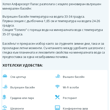
Хотел Алфарезорт Палас разполага с изцяло реновиран вътрешен
минерален басейн:
Вътрешен басейн температура на водата 33-34 градуса.
Плувна секция с дълбочина 1,65 см и температура на водата 24-26
градуса.
Секция “Топило” с гореща вода на минералната вода с температура
35-37 градуса.
Басейнът е прекрасен избор както за студените зимни дни, така и за
прохладни летни моменти. Съчетанието между удобните шезлонги с
гледка към планината и лековитите свойства на минералната вода са
предпоставка за една незабравима почивка.
ХОТЕЛСКИ УДОБСТВА:
Спа център
Външен басейн
Вътрешен басейн
Wi-Fi в лоби
Градина или парк
Ресторант
Шезлонги
Конферентна зала