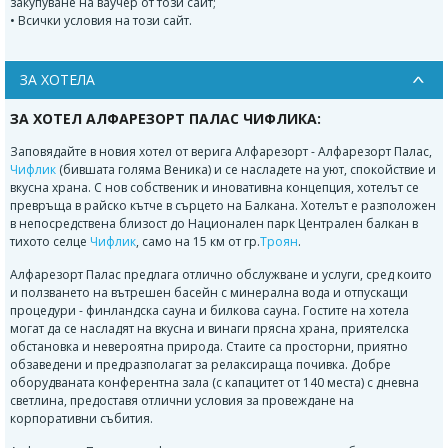
закупуване на ваучер от този сайт;
• Всички условия на този сайт.
ЗА ХОТЕЛА
ЗА ХОТЕЛ АЛФАРЕЗОРТ ПАЛАС ЧИФЛИКА:
Заповядайте в новия хотел от верига Алфарезорт - Алфарезорт Палас,
Чифлик
(бившата голяма Веника) и се насладете на уют, спокойствие и
вкусна храна. С нов собственик и иновативна концепция, хотелът се
превръща в райско кътче в сърцето на Балкана. Хотелът е разположен
в непосредствена близост до Национален парк Централен балкан в
тихото селце
Чифлик
, само на 15 км от гр.
Троян
.
Алфарезорт Палас предлага отлично обслужване и услуги, сред които
и ползването на вътрешен басейн с минерална вода и отпускащи
процедури - финландска сауна и билкова сауна. Гостите на хотела
могат да се насладят на вкусна и винаги прясна храна, приятелска
обстановка и невероятна природа. Стаите са просторни, приятно
обзаведени и предразполагат за релаксираща почивка. Добре
оборудваната конферентна зала (с капацитет от 140 места) с дневна
светлина, предоставя отлични условия за провеждане на
корпоративни събития.