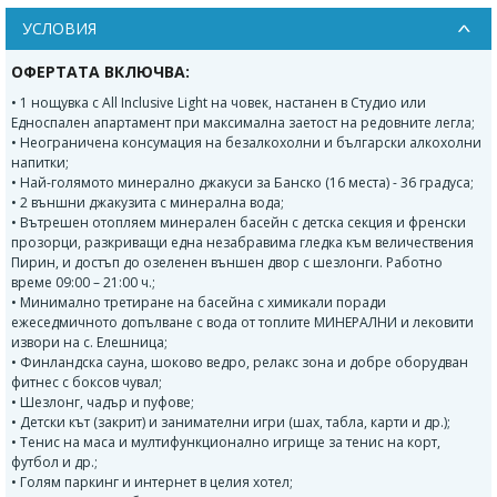
УСЛОВИЯ
ОФЕРТАТА ВКЛЮЧВА:
• 1 нощувка с All Inclusive Light на човек, настанен в Студио или
Едноспален апартамент при максимална заетост на редовните легла;
• Неограничена консумация на безалкохолни и български алкохолни
напитки;
• Най-голямото минерално джакуси за Банско (16 места) - 36 градуса;
• 2 външни джакузита с минерална вода;
• Вътрешен отопляем минерален басейн с детска секция и френски
прозорци, разкриващи една незабравима гледка към величествения
Пирин, и достъп до озеленен външен двор с шезлонги. Работно
време 09:00 – 21:00 ч.;
• Минимално третиране на басейна с химикали поради
ежеседмичното допълване с вода от топлите МИНЕРАЛНИ и лековити
извори на с. Елешница;
• Финландска сауна, шоково ведро, релакс зона и добре оборудван
фитнес с боксов чувал;
• Шезлонг, чадър и пуфове;
• Детски кът (закрит) и занимателни игри (шах, табла, карти и др.);
• Тенис на маса и мултифункционално игрище за тенис на корт,
футбол и др.;
• Голям паркинг и интернет в целия хотел;