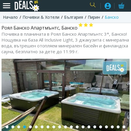
Начало
Почивки & Хотели
България
Пирин
Банско
USER
Роял Банско Апартмънтс, Банско
Почивка в планината в Роял Банско Апартмънтс 3*, Банско!
Нощувка на база All Inclusive Light, 3 джакузита с минерална
вода, вътрешен отопляем минерален басейн и финландска
сауна, безплатно за дете до 11.99 г.