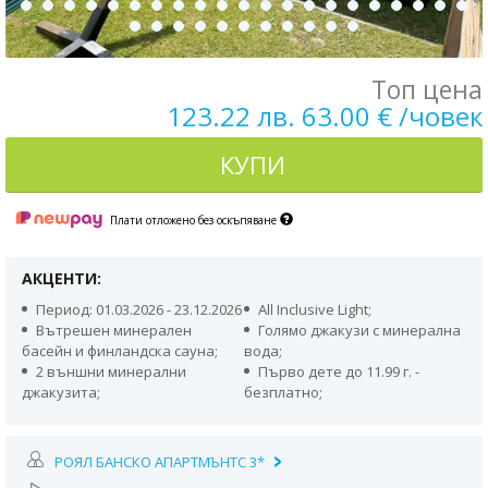
Топ цена
123.22 лв. 63.00 € /човек
КУПИ
Плати отложено без оскъпяване
АКЦЕНТИ:
Период: 01.03.2026 - 23.12.2026
All Inclusive Light;
Вътрешен минерален
Голямо джакузи с минерална
басейн и финландска сауна;
вода;
2 външни минерални
Първо дете до 11.99 г. -
джакузита;
безплатно;
РОЯЛ БАНСКО АПАРТМЪНТС 3*