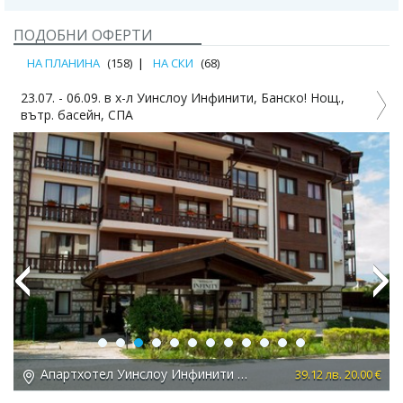
ПОДОБНИ ОФЕРТИ
НА ПЛАНИНА
(158)
НА СКИ
(68)
Банско! Нощ.,
02.08–31.08 в Премиер Лъкшъри Маунтин Р
Банско: закуска, вечеря, басейни с бар, СП
Previous
Next
Премиер Лъкшъри Маунтин Ризорт 5*, Банско
39.12 лв. 20.00 €