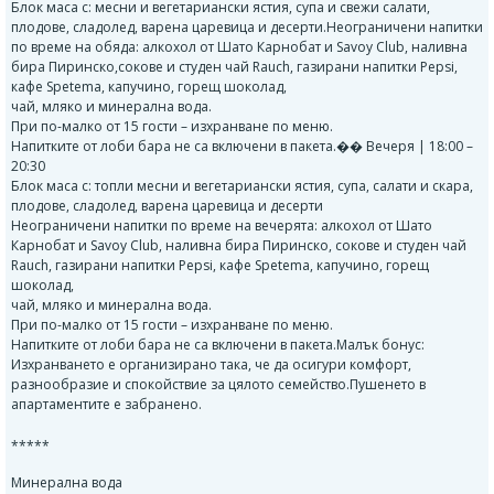
Блок маса с: месни и вегетариански ястия, супа и свежи салати,
плодове, сладолед, варена царевица и десерти.Неограничени напитки
по време на обяда: алкохол от Шато Карнобат и Savoy Club, наливна
бира Пиринско,сокове и студен чай Rauch, газирани напитки Pepsi,
кафе Spetema, капучино, горещ шоколад,
чай, мляко и минерална вода.
При по-малко от 15 гости – изхранване по меню.
Напитките от лоби бара не са включени в пакета.��️ Вечеря | 18:00 –
20:30
Блок маса с: топли месни и вегетариански ястия, супа, салати и скара,
плодове, сладолед, варена царевица и десерти
Неограничени напитки по време на вечерята: алкохол от Шато
Карнобат и Savoy Club, наливна бира Пиринско, сокове и студен чай
Rauch, газирани напитки Pepsi, кафе Spetema, капучино, горещ
шоколад,
чай, мляко и минерална вода.
При по-малко от 15 гости – изхранване по меню.
Напитките от лоби бара не са включени в пакета.Малък бонус:
Изхранването е организирано така, че да осигури комфорт,
разнообразие и спокойствие за цялото семейство.Пушенето в
апартаментите е забранено.
*****
Минерална вода