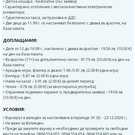
• Детска кошара - безплатно (със заявка);
• Гарантирано отопление с висококачествени електрически
конвектори;
• Туристическа такса, застраховка и ДДС;
• Две деца до 11.99 г. се настаняват безплатно с двама възрастни, на
база пакета.
ДОПЛАЩАНИЯ:
• Дете от 12 до 16.99 г., настанено с двама възрастни - 19.56 лв. (10.00 €)
на ден на база пакета;
• Възрастен (17+) на допълнително легло - 97.79 лв. (50.00 €) на ден на
база пакета;
• Аркадни игри, флипер и джаги: 1.96 /3.91 лв. (2.00 €) една игра;
• Билярд – 5.87 лв. (3.00 €) една игра;
• Наем на халат – 3.91 лв. (2.00 €) за целият период;
• Чехли – 9.78 лв. (5.00 €) (за многократна употреба);
• Охраняем подземен паркинг (с предварителна заявка) – 19.56 лв.
(10.00 €) на ден.
УСЛОВИЯ:
• Ваучерът е валиден за настаняване в периода: 01.03. - 23.12.2026 г.;
• Не важи за Великден.
• Преди да закупите ваучер е необходимо да проверите за свободни
места на телефон: 0894 554 655, 0894 554 654, 0894 554 663 или да