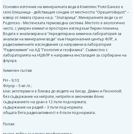
Основен източник на минералната вода в Комплекс Роял Банско е
село Елешница - действащия сондаж от местността "Орешето&quot" –
извор от лявата страна на р. "Златарица". Минералните води са от
Родопско - Местенската термоводна система. Мястото е екологично
чисто, с умерен климат и просторен изглед към Пирин планина.
Водата е анализирана в "Акредитирана химична лаборатория за
анализи на минерални води" към Националния център ФЛР, а
радиохимичните изследвания са направени в лаборатория
"Радиохимия" на АД "Геология и геофизика". Съвместно с
лабораторията на НЦФЛР е направена инсталация за сорбиране на
флуора.
Химичен състав:
PH – 9,10;
Флуор – 5 мг./л.;
клас актотерми и е близка до водите на Хисар, Девин и Песнопой;
без съдържание на нитрати, нитрити и амониеви йони;
съдържанието на уран е 12 пъти под нормата;
съдържание на радий – 3 пъти под нормата;
общата бета радиоактивност е 6 пъти под нормата.
Ползи:
много добра за кариес профилактика;