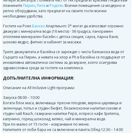
четири асансьора. Голямата част от тях предлагат красива гледка към
планините
Пирин
,
Рила
и
Родопи
. Всички помещения са модерно и
уютно оборудвани, като предлагат на своите гости всички
необходими удобства.
Гостите на Роял
Банско
Апартмънтс 3* могат да използват огромно
джакузи с минерална вода (16 места) - 36 градуса, панорамен
отопляем минерален басейн с детска секция, сауна, парна баня,
шоково ведро, фитнес и кабинет за масажи.
Трите джакузитата и басейна се зареждат с чиста балканска вода от
Сърцето на Пирин, а нивата на хлор и Ph в басейна се поддържат от
иновативна автоматична система за дозиране, което осигурява
здравословна среда за гостите на комплекса.
ДОПЪЛНИТЕЛНА ИНФОРМАЦИЯ:
Описание на All Inclusive Light програма:
Закуска 08:00 – 10:00
Богата блок маса, включваща: пресни плодове, варена царевица и
зеленчуци, топъл и студен бюфет, безалкохолни напитки:сокове и
студен чай Rauch, газирани напитки Pepsi, еспресо кафе Spetema,
капучино, горещ шоколад, мляко, чай и минерална вода.
При по-малко от 15 гости – изхранване по меню.
Напитките от лоби бара не са включени в пакета.Обяд 12:30 – 14:00