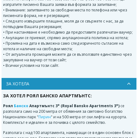
изпратите писмено Вашата заявка във формата за запитване;
• Внимание: запитването за свободни места по телефона или чрез
писмената форма, не е резервация;
• След като извършите плащане, моля да се свържете с нас, за да
потвърдим Вашата резервация;
• При настаняване е необходимо да предоставите разпечатан ваучер;
• Анулации се приемат, спрямо анулационната политика на хотела;
• Промяна на дата е възможна само след изричното съгласие на
хотела и наличие на свободни места;
• От актуалната промоция можете да се възползвате единствено чрез
закупуване на ваучер от този сайт;
• Всички условия на този сайт.
ЗА ХОТЕЛА
ЗА ХОТЕЛ РОЯЛ БАНСКО АПАРТМЪНТС:
Роял
Банско
Апартмънтс 3* (Royal Bansko Apartments 3*)
се
разполага само на 200 метра от обявения за световно богатство
Национален парк "
Пирин
" и на 500 метра от ски лифта на курорта.
Комплексът е идеален е за почивка с цялото семейство.
Разполага с над 100 апартамента, намиращи се в един основен блок с