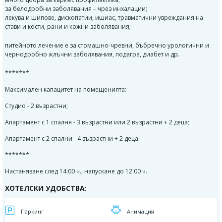
за белодробни заболявания – чрез инхалации;
лекува и шипове, дископатии, ишиас, травматични увреждания на
стави и кости, рани и кожни заболявания;
питейното лечение е за стомашно-чревни, бъбречно урологични и
чернодробно жлъчни заболявания, подагра, диабет и др.
*******
Максимален капацитет на помещенията:
Студио - 2 възрастни;
Апартамент с 1 спалня - 3 възрастни или 2 възрастни + 2 деца;
Апартамент с 2 спални - 4 възрастни + 2 деца.
*******
Настаняване след 14:00 ч., напускане до 12:00 ч.
ХОТЕЛСКИ УДОБСТВА:
Паркинг
Aнимация