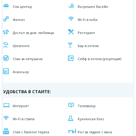
Спа център
Вътрешен басейн
Фитнес
Wi-Fi в лоби
Достъп за дом. любимци
Ресторант
Шезлонги
Бар в хотела
Стаи за непушачи
Сейф в хотела (рецепция)
Асансьор
УДОБСТВА В СТАИТЕ:
Интернет
Телевизор
Wi-Fi в стаята
Кухненски бокс
Стаи с балкон/ тераса
Кът за сядане с маса