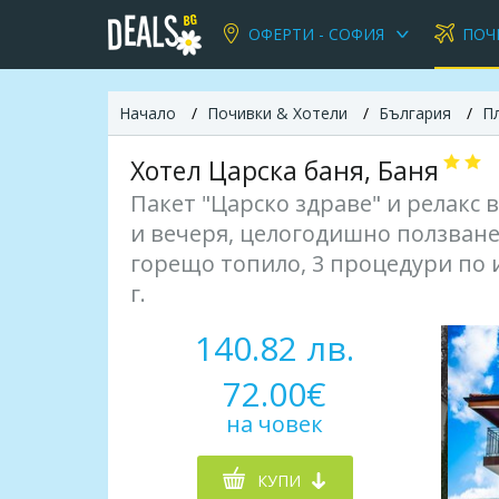
ОФЕРТИ - СОФИЯ
ПОЧ
Начало
Почивки & Хотели
България
П
Хотел Царска баня, Баня
Пакет "Царско здраве" и релакс в
и вечеря, целогодишно ползване
горещо топило, 3 процедури по и
г.
140.82 лв.
72.00€
на човек
КУПИ