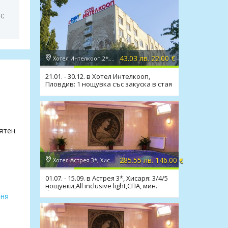
н;
43.03 лв. 22.00 €
Хотел Интелкооп 2*, Пловдив
21.01. - 30.12. в Хотел Интелкооп,
Пловдив: 1 нощувка със закуска в стая
или апартамент
иятен
285.55 лв. 146.00 €
Хотел Астрея 3*, Хисаря
01.07. - 15.09. в Астрея 3*, Хисаря: 3/4/5
нощувки,All inclusive light,СПА, мин.
басейн
аня