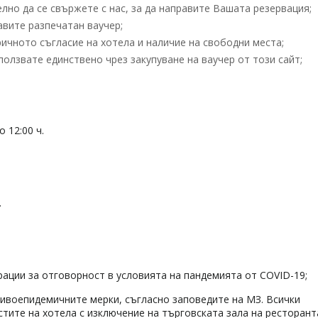
но да се свържете с нас, за да направите Вашата резервация;
вите разпечатан ваучер;
ичното съгласие на хотела и наличие на свободни места;
олзвате единствено чрез закупуване на ваучер от този сайт;
 12:00 ч.
.
рации за отговорност в условията на пандемията от COVID-19;
тивоепидемичните мерки, съгласно заповедите на МЗ. Всички
стите на хотела с изключение на търговската зала на ресторант