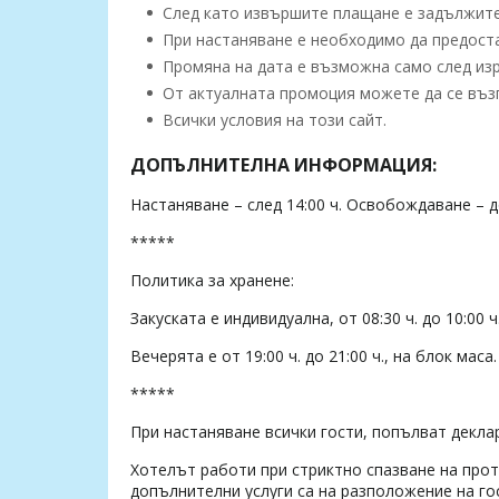
След като извършите плащане е задължител
При настаняване е необходимо да предоста
Промяна на дата е възможна само след изр
От актуалната промоция можете да се възп
Всички условия на този сайт.
ДОПЪЛНИТЕЛНА ИНФОРМАЦИЯ:
Настаняване – след 14:00 ч. Освобождаване – до
*****
Политика за хранене:
Закуската е индивидуална, от 08:30 ч. до 10:00 ч
Вечерята е от 19:00 ч. до 21:00 ч., на блок маса.
*****
При настаняване всички гости, попълват декла
Хотелът работи при стриктно спазване на про
допълнителни услуги са на разположение на го