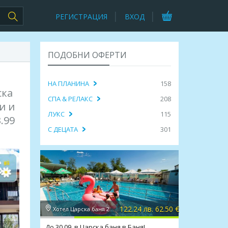
РЕГИСТРАЦИЯ
ВХОД
ПОДОБНИ ОФЕРТИ
НА ПЛАНИНА
158
ска
СПА & РЕЛАКС
208
и и
ЛУКС
115
.99
С ДЕЦАТА
301
122.24 лв. 62.50 €
Хотел Царска баня 2*, Баня
До 30.09. в Царска баня в Баня!