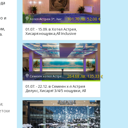
ода
но и
101.70 лв. 52.00 €
Хотел Астрея 3*, Хисаря
ии,
01.07. - 15.09. в Хотел Астрея,
Хисаря:нощувка,All Inclusive
а.
Light,релакс зона,мин. басейн
264.68 лв. 135.33 €
Семеен хотел Астрея Делукс 1*, Хисаря
01.07. - 22.12. в Семеен х-л Астрея
Делукс, Хисаря! 3/4/5 нощувки, All
Inclusive Light
а;
етски