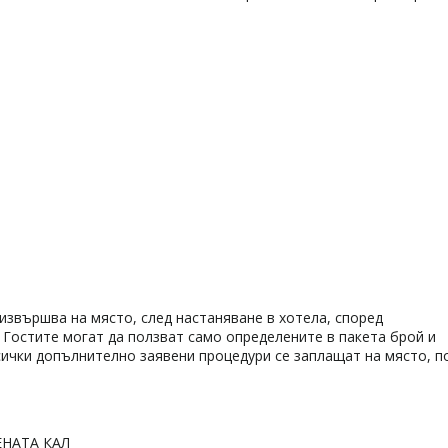
 извършва на място, след настаняване в хотела, според
Гостите могат да ползват само определените в пакета брой и
Всички допълнително заявени процедури се заплащат на място, п
НАТА КАЛ