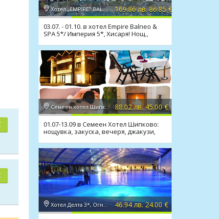
169.86 лв. 86.85 €
Хотел „EMPIRE" BALNEO & SPA 5*, Хисаря
03.07. - 01.10. в хотел Empire Balneo &
SPA 5*/ Империя 5*, Хисаря! Нощ.,
закуска, вечеря
88.02 лв. 45.00 €
Семеен хотел Шипково 3*, с. Шипково
01.07-13.09 в Семеен Хотел Шипково:
€
нощувка, закуска, вечеря, джакузи,
сауна, мин. басейн
€
46.94 лв. 24.00 €
Хотел Делта 3*, Огняново