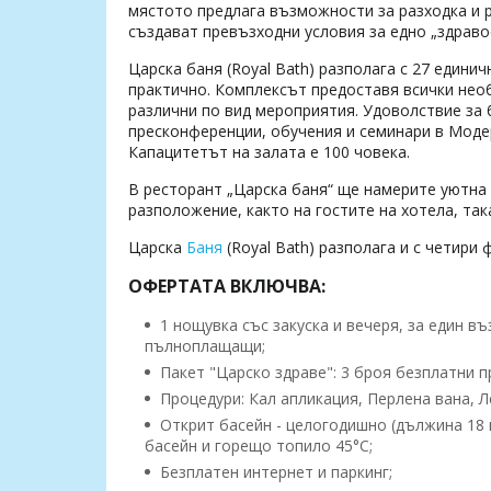
мястото предлага възможности за разходка и 
създават превъзходни условия за едно „здрав
Царска баня (Royal Bath) разполага с 27 едини
практично. Комплексът предоставя всички необ
различни по вид мероприятия. Удоволствие за 
пресконференции, обучения и семинари в Моде
Капацитетът на залата е 100 човека.
В ресторант „Царска баня“ ще намерите уютна 
разположение, както на гостите на хотела, так
Царска
Баня
(Royal Bath) разполага и с четири
ОФЕРТАТА ВКЛЮЧВА:
1 нощувка със закуска и вечеря, за един в
пълноплащащи;
Пакет "Царско здраве": 3 броя безплатни п
Процедури: Кал апликация, Перлена вана, Л
Открит басейн - целогодишно (дължина 18 м
басейн и горещо топило 45°C;
Безплатен интернет и паркинг;