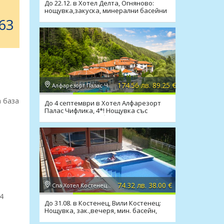
До 22.12. в Хотел Делта, Огняново:
нощувка,закуска, минерални басейни
и релакс зона
63
174.56 лв. 89.25 €
Алфарезорт Палас Чифлика 4*, Чифлик
а база
До 4 септември в Хотел Алфарезорт
Палас Чифлика, 4*! Нощувка със
закуска и вечеря,басейни
74.32 лв. 38.00 €
Спа Хотел Костенец 1*, Костенец
4
До 31.08. в Костенец, Вили Костенец:
Нощувка, зак.,вечеря, мин. басейн,
сауна