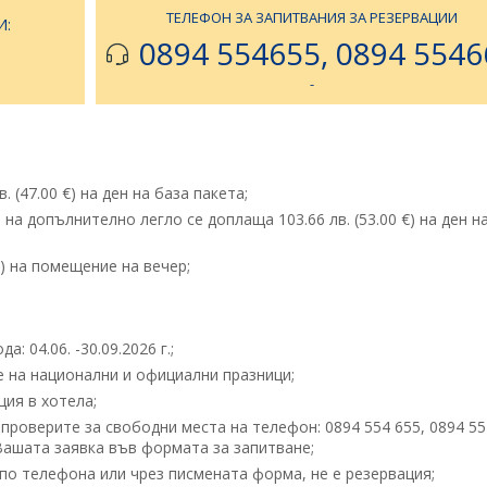
ТЕЛЕФОН ЗА ЗАПИТВАНИЯ ЗА РЕЗЕРВАЦИИ
И:
0894 554655, 0894 5546
-
. (47.00 €) на ден на база пакета;
 на допълнително легло се доплаща 103.66 лв. (53.00 €) на ден н
€) на помещение на вечер;
: 04.06. -30.09.2026 г.;
 на национални и официални празници;
ия в хотела;
проверите за свободни места на телефон: 0894 554 655, 0894 55
 Вашата заявка във формата за запитване;
по телефона или чрез писмената форма, не е резервация;