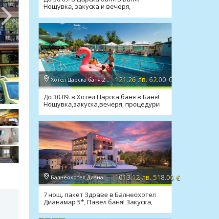
Нощувка, закуска и вечеря,
минерален басейн, джакузи, спа
121.26 лв. 62.00 €
Хотел Царска баня 2*, Баня
До 30.09. в Хотел Царска баня в Баня!
Нощувка,закуска,вечеря, процедури
човек/ден
1013.12 лв. 518.00 €
Балнеохотел Дианамар 5*, Павел баня
7 нощ. пакет Здраве в Балнеохотел
Дианамар 5*, Павел баня! Закуска,
вечеря, процедури