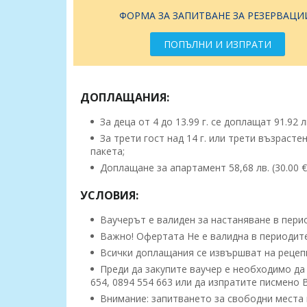
ФОРМА ЗА ЗАПИТВАНЕ ЗА РЕЗЕРВАЦИ
ПОПЪЛНИ И ИЗПРАТИ
ДОПЛАЩАНИЯ:
За деца от 4 до 13.99 г. се доплащат 91.92 лв
За трети гост над 14 г. или трети възрастен
пакета;
Доплащане за апартамент 58,68 лв. (30.00 
УСЛОВИЯ:
Ваучерът е валиден за настаняване в периода
Важно! Офертата Не е валидна в периодите
Всички доплащания се извършват на рецепц
Преди да закупите ваучер е необходимо да 
654, 0894 554 663 или да изпратите писмено
Внимание: запитването за свободни места 