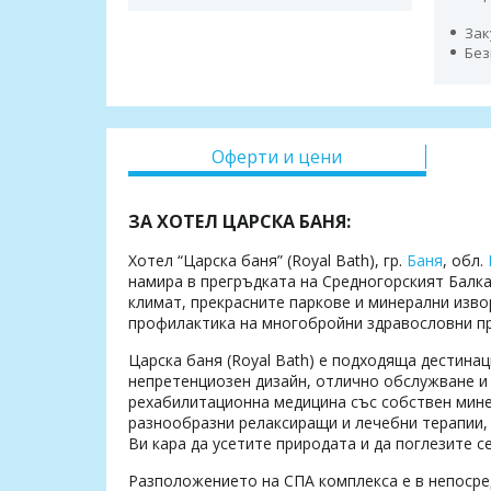
Зак
Без
Оферти и цени
ЗА ХОТЕЛ ЦАРСКА БАНЯ:
Хотел “Царска баня” (Royal Bath), гр.
Баня
, обл.
намира в прегръдката на Средногорският Балкан
климат, прекрасните паркове и минерални изв
профилактика на многобройни здравословни п
Царска баня (Royal Bath) е подходяща дестина
непретенциозен дизайн, отлично обслужване и 
рехабилитационна медицина със собствен минер
разнообразни релаксиращи и лечебни терапии,
Ви кара да усетите природата и да поглезите с
Разположението на СПА комплекса е в непосред