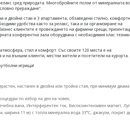
релакс сред природата. Многобройните ползи от минералната в
ословно прераждане“.
чни и двойни стаи и 3 апартамента, обзаведени стилно, комфорт
ходими удобства както за релакс, така и за организиране на
бизнес клиентите е провеждането на фирмени срещи, призентац
рната конферентна зала оборудвана с необходимия клас техник
атмосфера, стил и комфорт. Със своите 120 места е на
а и на външни клиенти, местни жители и посетители на курорта.
 футболни игрища!
ъзрастен, настанен в двойна или тройна стая, при минимум двама
роцедури по избор на ден на човек;
ечебна вана, Интерферентен ток, Високоинтензивен магнит, Луг
, ширина 11 м) с топла минерална вода 33°C, джакузи, покрит д