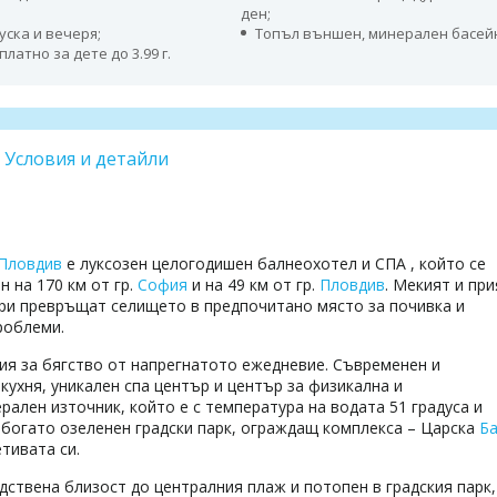
ден;
уска и вечеря;
Топъл външен, минерален басей
платно за дете до 3.99 г.
Условия и детайли
Пловдив
е луксозен целогодишен балнеохотел и СПА , който се
 на 170 км от гр.
София
и на 49 км от гр.
Пловдив
. Мекият и пр
ори превръщат селището в предпочитано място за почивка и
роблеми.
ция за бягство от напрегнатото ежедневие. Съвременен и
кухня, уникален спа център и център за физикална и
ален източник, който е с температура на водата 51 градуса и
 богато озеленен градски парк, ограждащ комплекса – Царска
Б
етивата си.
ствена близост до централния плаж и потопен в градския парк,