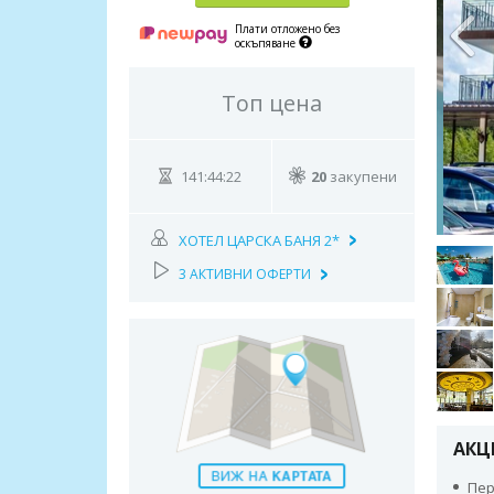
Плати отложено без
оскъпяване
Топ цена
141:44:21
20
закупени
ХОТЕЛ ЦАРСКА БАНЯ 2*
3 АКТИВНИ ОФЕРТИ
АКЦ
Пер