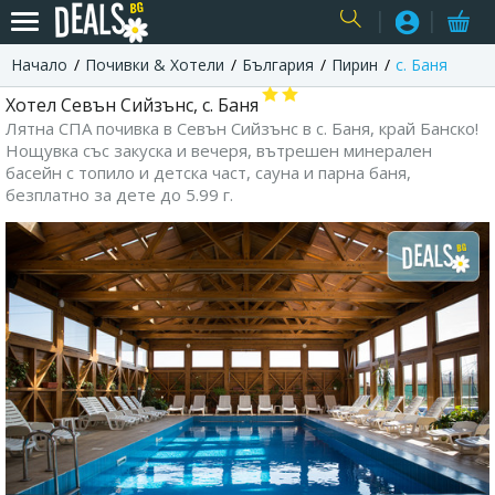
Начало
Почивки & Хотели
България
Пирин
с. Баня
USER
Хотел Севън Сийзънс, с. Баня
Лятна СПА почивка в Севън Сийзънс в с. Баня, край Банско!
Нощувка със закуска и вечеря, вътрешен минерален
басейн с топило и детска част, сауна и парна баня,
безплатно за дете до 5.99 г.