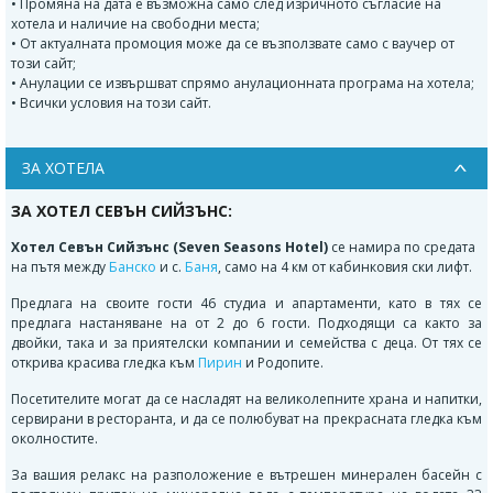
• Промяна на дата е възможна само след изричното съгласие на
хотела и наличие на свободни места;
• От актуалната промоция може да се възползвате само с ваучер от
този сайт;
• Анулации се извършват спрямо анулационната програма на хотела;
• Всички условия на този сайт.
ЗА ХОТЕЛА
ЗА ХОТЕЛ СЕВЪН СИЙЗЪНС:
Хотел Севън Сийзънс (Seven Seasons Hotel)
се намира по средата
на пътя между
Банско
и с.
Баня
, само на 4 км от кабинковия ски лифт.
Предлага на своите гости 46 студиа и апартаменти, като в тях се
предлага настаняване на от 2 до 6 гости. Подходящи са както за
двойки, така и за приятелски компании и семейства с деца. От тях се
открива красива гледка към
Пирин
и Родопите.
Посетителите могат да се насладят на великолепните храна и напитки,
сервирани в ресторанта, и да се полюбуват на прекрасната гледка към
околностите.
За вашия релакс на разположение е вътрешен минерален басейн с