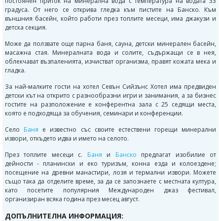
постоянен приток на минерална вода с температура на водата 33
градуса. От него се открива гледка към пистите на Банско. Към
външния басейн, който работи през топлите месеци, има джакузи и
детска секция.
Може да ползвате още парна баня, сауна, детски минерален басейн,
масажна стая. Минералната вода и солите, съдържащи се в нея,
облекчават възпаленията, изчистват организма, правят кожата мека и
гладка.
За най-малките гости на хотел Севън Сийзънс Хотел има предвиден
детски кът на открито с разнообразни игри и занимания, а за бизнес
гостите на разположение е конферентна зала с 25 седящи места,
която е подходяща за обучения, семинари и конференции.
Село
Баня
е известно със своите естествени горещи минерални
извори, откъдето идва и името на селото.
През топлите месеци с.
Баня
и
Банско
предлагат изобилие от
дейности - планински и еко туризъм, конна езда и колоездене;
посещение на древни манастири, лозя и термални извори. Можете
също така да отделите време, за да се запознаете с местната култура,
като посетите популярния Международен джаз фестивал,
организиран всяка година през месец август.
ДОПЪЛНИТЕЛНА ИНФОРМАЦИЯ: