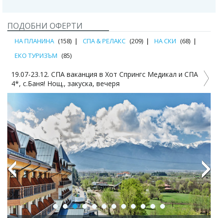
ПОДОБНИ ОФЕРТИ
НА ПЛАНИНА
(158)
СПА & РЕЛАКС
(209)
НА СКИ
(68)
ЕКО ТУРИЗЪМ
(85)
19.07-23.12. СПА ваканция в Хот Спрингс Медикал и СПА
2
4*, с.Баня! Нощ., закуска, вечеря
Previous
Next