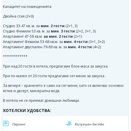
Капацитет на помещенията:
Двойна стая (2+0)
Студио 33-47 кв. м. за
мин. 2 гости
(2+1
, 3)
Студио Фемили 53 кв. м. за
мин. 3 гости
(2+2
, 3+1
, 3)
Апартамент 47-58 кв.м.
за мин. 2 гости
(2+1
)
Апартамент Фемили 53-68 кв.м. за
мин. 4 гости
(3+1, 3+2)
Апартамент двуспален 79-89 кв. м. за
мин. 4 гости
(4+2)
************
При над 20 гости в хотела, предлагаме блок-маса за закуска.
При по-малко от 20 гости предлагаме сет-меню за закуска .
За вечеря – храненето е само на сет меню, като се включва: основно
ястие и десерт, минерална вода.
В хотела не се приемат домашни любимци.
ХОТЕЛСКИ УДОБСТВА:
Паркинг
Вътрешен басейн