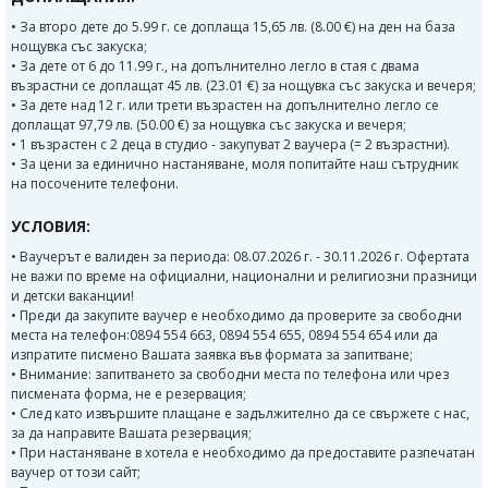
• За второ дете до 5.99 г. се доплаща 15,65 лв. (8.00 €) на ден на база
нощувка със закуска;
• За дете от 6 до 11.99 г., на допълнително легло в стая с двама
възрастни се доплащат 45 лв. (23.01 €) за нощувка със закуска и вечеря;
• За дете над 12 г. или трети възрастен на допълнително легло се
доплащат 97,79 лв. (50.00 €) за нощувка със закуска и вечеря;
• 1 възрастен с 2 деца в студио - закупуват 2 ваучера (= 2 възрастни).
• За цени за единично настаняване, моля попитайте наш сътрудник
на посочените телефони.
УСЛОВИЯ:
• Ваучерът е валиден за периода: 08.07.2026 г. - 30.11.2026 г. Офертата
не важи по време на официални, национални и религиозни празници
и детски ваканции!
• Преди да закупите ваучер е необходимо да проверите за свободни
места на телефон:0894 554 663, 0894 554 655, 0894 554 654 или да
изпратите писмено Вашата заявка във формата за запитване;
• Внимание: запитването за свободни места по телефона или чрез
писмената форма, не е резервация;
• След като извършите плащане е задължително да се свържете с нас,
за да направите Вашата резервация;
• При настаняване в хотела е необходимо да предоставите разпечатан
ваучер от този сайт;