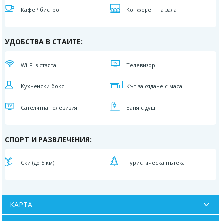
Кафе / бистро
Конферентна зала
УДОБСТВА В СТАИТЕ:
Wi-Fi в стаята
Телевизор
Кухненски бокс
Кът за сядане с маса
Сателитна телевизия
Баня с душ
СПОРТ И РАЗВЛЕЧЕНИЯ:
Ски (до 5 км)
Туристическа пътека
КАРТА