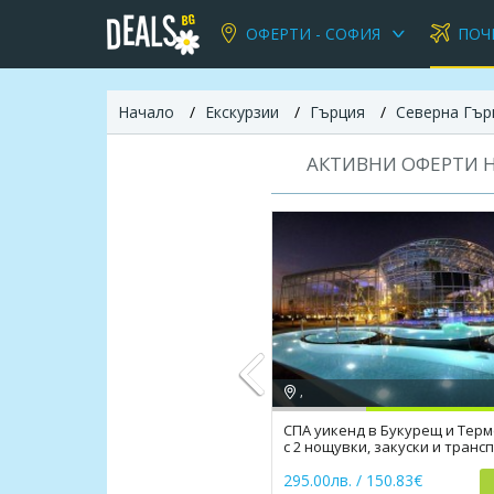
ОФЕРТИ - СОФИЯ
ПОЧ
Начало
Екскурзии
Гърция
Северна Гър
АКТИВНИ ОФЕРТИ Н
,
СПА уикенд в Букурещ и Тер
с 2 нощувки, закуски и транс
Previous
295.00лв. / 150.83€