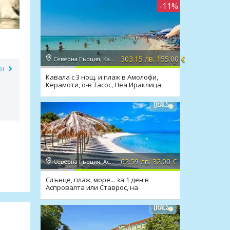
-11%
303.15 лв. 155.00 €
Северна Гърция, Кавала
ИЯ
Кавала с 3 нощ. и плаж в Амолофи,
Керамоти, о-в Тасос, Неа Ираклица:
закуски, транспорт
62.59 лв. 32.00 €
Северна Гърция, Аспровалта
Слънце, плаж, море... за 1 ден в
Аспровалта или Ставрос, на
плажовете със син флаг