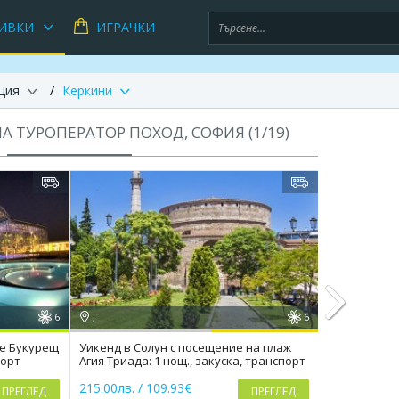
ИВКИ
ИГРАЧКИ
ция
Керкини
А ТУРОПЕРАТОР ПОХОД, СОФИЯ (
1
/
19
)
6
,
6
,
ме Букурещ
Уикенд в Солун с посещение на плаж
Екскурзия д
порт
Агия Триада: 1 нощ., закуска, транспорт
Мелник и пл
Next
закуска, тр
215.00лв. / 109.93€
155.00лв. / 
ПРЕГЛЕД
ПРЕГЛЕД