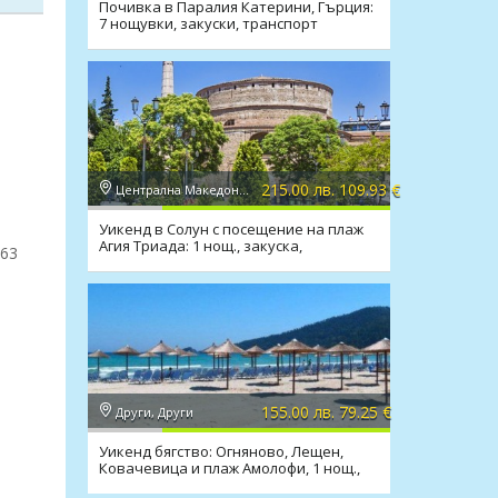
Почивка в Паралия Катерини, Гърция:
7 нощувки, закуски, транспорт
215.00 лв. 109.93 €
Централна Македония, Солун
Уикенд в Солун с посещение на плаж
Агия Триада: 1 нощ., закуска,
663
транспорт
155.00 лв. 79.25 €
Други, Други
Уикенд бягство: Огняново, Лещен,
Ковачевица и плаж Амолофи, 1 нощ.,
закуска, транспорт