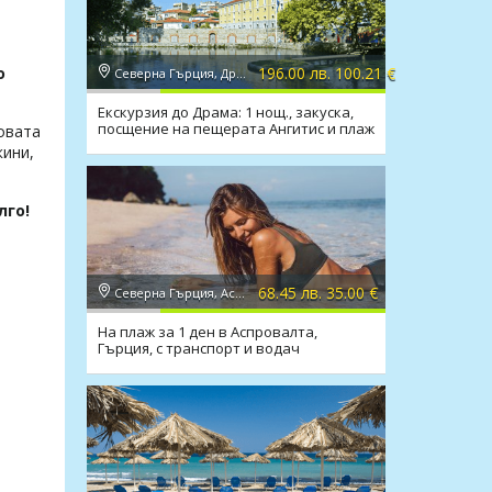
196.00 лв. 100.21 €
о
Северна Гърция, Драма
Екскурзия до Драма: 1 нощ., закуска,
посщение на пещерата Ангитис и плаж
говата
Амолофи
кини,
лго!
68.45 лв. 35.00 €
Северна Гърция, Аспровалта
На плаж за 1 ден в Аспровалта,
Гърция, с транспорт и водач