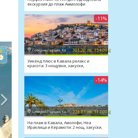
екскурзия до плаж Аммолофи
-11%
301.20 лв. 154.00 €
Северна Гърция, Кавала
Уикенд плюс в Кавала релакс и
красота: 3 нощувки, закуски,
транспорт, водач
-14%
228.83 лв. 117.00 €
Северна Гърция, Кавала
На плаж в Кавала, Амолофи, Неа
Ираклица и Керамоти: 2 нощ, закуски,
транспорт