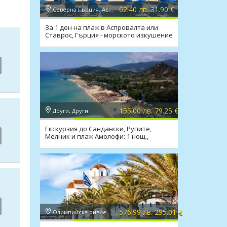
62.40 лв. 31.90 €
Северна Гърция, Аспровалта
За 1 ден на плаж в Аспровалта или
Ставрос, Гърция - морското изкушение
на Балканите
155.00 лв. 79.25 €
Други, Други
Екскурзия до Сандански, Рупите,
Мелник и плаж Амолофи: 1 нощ.,
закуска, транспорт
576.99 лв. 295.01 €
Олимпийска ривиера, Паралия Катерини