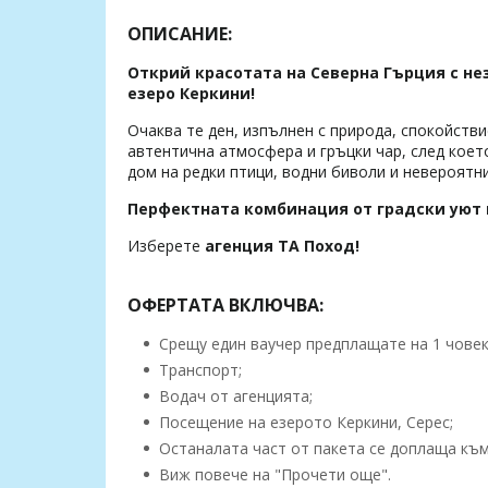
ОПИСАНИЕ:
Открий красотата на Северна Гърция с н
езеро
Керкини
!
Очаква те ден, изпълнен с природа, спокойстви
автентична атмосфера и гръцки чар, след което
дом на редки птици, водни биволи и невероятн
Перфектната комбинация от градски уют и
Изберете
агенция ТА Поход!
ОФЕРТАТА ВКЛЮЧВА:
Срещу един ваучер предплащате на 1 човек,
Транспорт;
Водач от агенцията;
Посещение на езерото Керкини, Серес;
Останалата част от пакета се доплаща към 
Виж повече на "Прочети още".