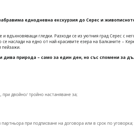
езабравима еднодневна екскурзия до
Серес
и живописнот
е и вдъхновяващи гледки. Разходи се из уютния град Серес с не
 се наслади на едно от най-красивите езера на Балканите – Кер
и пейзажи.
 дива природа – само за един ден, но със спомени за дъ
 при двойно/ тройно настаняване за;
партньора при подписване на договора или в срок по уговорка;