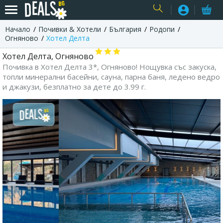
Начало
Почивки & Хотели
България
Родопи
USER
Огняново
Хотел Делта
Хотел Делта, Огняново
Почивка в Хотел Делта 3*, Огняново! Нощувка със закуска,
топли минерални басейни, сауна, парна баня, ледено ведро
и джакузи, безплатно за дете до 3.99 г.