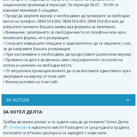
национални празници в периода!; За периода 06.07. - 30.09. се
изискват минимум 3 нощувки;
• Преди да закупите ваучер е необходимо да проверите за свободни
места на телефон: 0894 554 663, 0894 554 655, 0894 554 654 или да
изпратите писмено Вашата заявка във формата за запитване;
• Внимание: запитването за свободни места по телефона или чрез
писмената форма, не е резервация;
• След като извършите плащане е задължително да се свържете с нас,
за да направите Вашата резервация;
• При настаняване е необходимо да предоставите разпечатан ваучер;
• Промяна на дата е възможна само след изричното съгласие на
хотела и наличие на свободни места;
• От актуалната промоция можете да се възползвате единствено чрез
закупуване на ваучер от този сайт;
• Всички условия на този сайт.
ЗА ХОТЕЛА
ЗА ХОТЕЛ ДЕЛТА:
Трябва ви малко релакс и се чудите накъде да поемете? Хотел Делта
3*,
Огняново
е идеалното място! Разходете се сред чудната градина,
поглезете се в Релакс центъра и се заредете с нови сили .