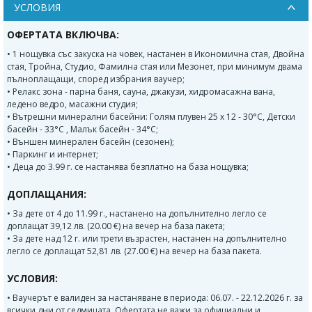
УСЛОВИЯ
ОФЕРТАТА ВКЛЮЧВА:
• 1 нощувка със закуска на човек, настанен в Икономична стая, Двойна
стая, Тройна, Студио, Фамилна стая или Мезонет, при минимум двама
пълноплащащи, според избрания ваучер;
• Релакс зона - парна баня, сауна, джакузи, хидромасажна вана,
ледено ведро, масажни студия;
• Вътрешни минерални басейни: Голям плувен 25 х 12 - 30°​С, Детски
басейн - 33°​С , Малък басейн - 34°​С;
• Външен минерален басейн (сезонен);
• Паркинг и интернет;
• Деца до 3.99 г. се настанява безплатно на база нощувка;
ДОПЛАЩАНИЯ:
• За дете от 4 до 11.99 г., настанено на допълнително легло се
доплащат 39,12 лв. (20.00 €) на вечер на база пакета;
• За дете над 12 г. или трети възрастен, настанен на допълнително
легло се доплащат 52,81 лв. (27.00 €) на вечер на база пакета.
УСЛОВИЯ:
• Ваучерът е валиден за настаняване в периода: 06.07. - 22.12.2026 г. за
всички дни от седмицата. Офертата не важи за официални и