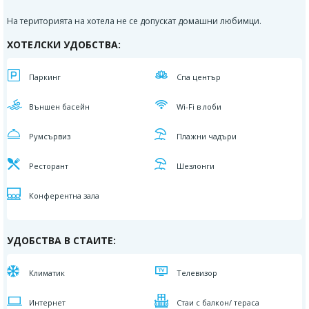
На територията на хотела не се допускат домашни любимци.
ХОТЕЛСКИ УДОБСТВА:
Паркинг
Спа център
Външен басейн
Wi-Fi в лоби
Румсървиз
Плажни чадъри
Ресторант
Шезлонги
Конферентна зала
УДОБСТВА В СТАИТЕ:
Климатик
Телевизор
Интернет
Стаи с балкон/ тераса