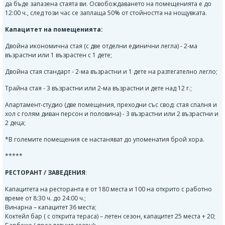
да бъде запазена стаята ви. Освобождаването на помещенията е до
12:00 ч., след този час се заплаща 50% от стойността на нощувката.
Капацитет на помещенията:
Двойна икономична стая (с две отделни единични легла) - 2-ма
възрастни или 1 възрастен с 1 дете;
Двойна стая стандарт - 2-ма възрастни и 1 дете на разтегателно легло;
Трайна стая - 3 възрастни или 2-ма възрастни и дете над 12 г.;
Апартамент-студио (две помещения, преходни със свод: стая спалня и
хол с голям диван персон и половина) - 3 възрастни или 2 възрастни и
2 деца;
*В големите помещения се настаняват до упоменатия брой хора.
*****
РЕСТОРАНТ / ЗАВЕДЕНИЯ
:
Капацитета на ресторанта е от 180 места и 100 на открито с работно
време от 8:30 ч. до 24:00 ч.;
Винарна – капацитет 36 места;
Коктейл бар ( с открита тераса) – летен сезон, капацитет 25 места + 20;