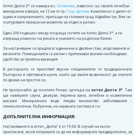
Хотел Делта 3* се намира в с.
Огняново
, известно със своите лечебни
минерални извори, на 12 км от гр.
Гоце Делчев
. Комплексът е далеч от
шума и напрежението, присъщи на големия град. Идвайки тук, Вие си
осигурявате прекрасни моменти за отдих и релакс.
Един 200-годишен чинар посреща гостите на Хотел Делта 3*, а ги
изпраща ромонът на реката и уханието на родопски билки.
За настаняване се предлагат единични и двойни стаи, апартаменти и
мезонети. Помещенията са уютни с притежават всички необходими
удобства за приятна ваканция.
В ресторанта се приготвят вкусни специалитети от традиционната
българска и световната кухня, които ще имате възможност да опитате
по време на престоя си.
Не пропускайте да посетите Релакс центъра на
хотел Делта 3*.
Там
ще намерите сауна, джакузи, перлена вана, лечебни и козметични
масажи. Минералната вода лекува множество заболявания -
гинекологични, бъбречни, на нервната система и т.н.
ДОПЪЛНИТЕЛНА ИНФОРМАЦИЯ:
Настаняването в хотел „Делта” е от 15:00. В случай на късно
пристигане, моля погрижете се да ни информирате предварително, за