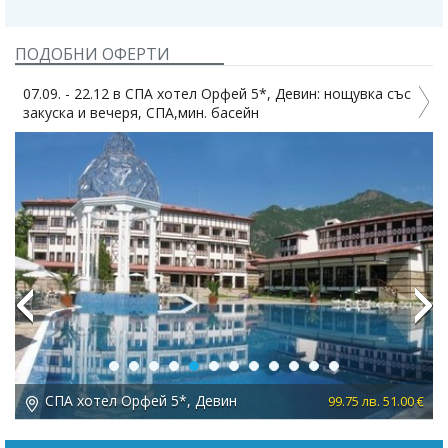
ПОДОБНИ ОФЕРТИ
07.09. - 22.12 в СПА хотел Орфей 5*, Девин: нощувка със
0
закуска и вечеря, СПА,мин. басейн
Previous
Next
СПА хотел Орфей 5*, Девин
 €
99.75 лв. 51.00 €