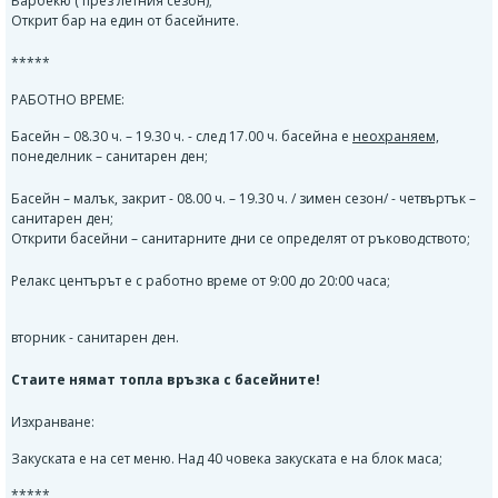
Барбекю ( през летния сезон);
Открит бар на един от басейните.
*****
РАБОТНО ВРЕМЕ:
Басейн – 08.30 ч. – 19.30 ч. - след 17.00 ч. басейна е
неохраняем,
понеделник – санитарен ден;
Басейн – малък, закрит - 08.00 ч. – 19.30 ч. / зимен сезон/ - четвъртък –
санитарен ден;
Открити басейни – санитарните дни се определят от ръководството;
Релакс центърът е с работно време от 9:00 до 20:00 часа;
вторник - санитарен ден.
Стаите нямат топла връзка с басейните!
Изхранване:
Закуската е на сет меню. Над 40 човека закуската е на блок маса;
*****