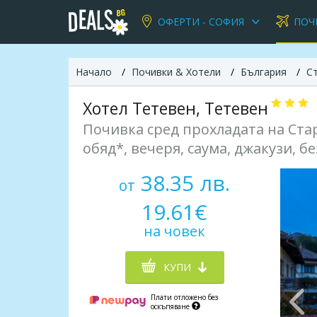
ОФЕРТИ - СОФИЯ
ПОЧ
Начало
Почивки & Хотели
България
С
Хотел Тетевен, Тетевен
Почивка сред прохладата на Стар
обяд*, вечеря, саума, джакузи, бе
38.35 лв.
от
19.61€
на човек
КУПИ
Плати отложено без
оскъпяване