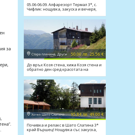
05.06-06.09. Алфарезорт Термал 3*, с.
Чифлик: нощувка, закуска и вечеря,
минераленбасейн
ен
ия за
50.00 лв. 25.56 €
Стара планина, Други
ери,
До връх Козя стена, хижа Козя стена и
обратно ден сред красотата на
Балкана
95.84 лв. 49.00 €
Хотел Шато Слатина, Вършец
,
тена”.
Почивка и релакс в Шато Слатина 3*
край Вършец! Нощувка със закуска,
.
вечеря, басейн