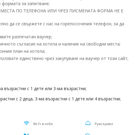
 формата за запитване;
МЕСТА ПО ТЕЛЕФОНА ИЛИ ЧРЕЗ ПИСМЕНАТА ФОРМА НЕ Е
но да се свържете с нас на горепосочения телефон, за да
вите разпечатан ваучер;
ичното съгласие на хотела и наличие на свободни места;
нния план на хотела;
олзвате единствено чрез закупуване на ваучер от този сайт;
а възрастни с 1 дете или 3-ма възрастни;
астни с 2 деца, 3-ма възрастни с 1 дете или 4 възрастни;
Wi-Fi в лоби
Румсървиз