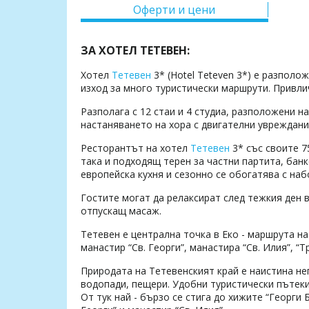
Оферти и цени
ЗА ХОТЕЛ ТЕТЕВЕН:
Хотел
Тетевен
3* (Hotel Teteven 3*) е разполо
изход за много туристически маршрути. Привли
Разполага с 12 стаи и 4 студиа, разположени н
настаняването на хора с двигателни увреждани
Ресторантът на хотел
Тетевен
3* със своите 7
така и подходящ терен за частни партита, бан
европейска кухня и сезонно се обогатява с наб
Гостите могат да релаксират след тежкия ден в
отпускащ масаж.
Тетевен е централна точка в Еко - маршрута н
манастир “Св. Георги”, манастира “Св. Илия”, “Т
Природата на Тетевенският край е наистина не
водопади, пещери. Удобни туристически пътеки 
От тук най - бързо се стига до хижите “Георги 