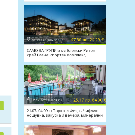
47.50 лв. 24.29 €
Хотелски комплекс Еленски Ритон 2*, Елена
САМО ЗА ГРУПИ в х-л Еленски Ритон
край Елена: спортен комплекс,
закуска, вечеря, басейни
125.17 лв. 64.00 €
Парк Хотел Фея и СПА 3*, Троян
21.07.-04.09. в Парк х-л Фея, с. Чифлик:
нощувка, закуска и вечеря, минерални
басейни, СПА