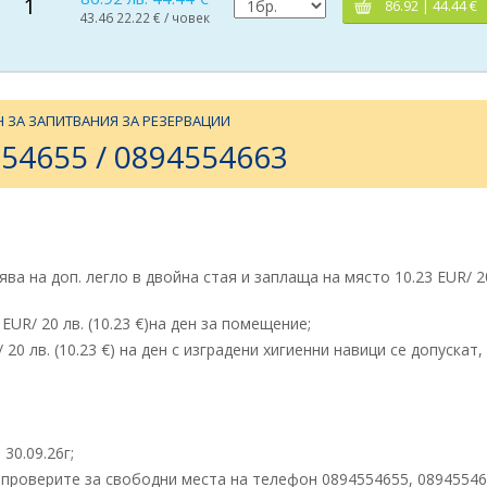
1
86.92 | 44.44 €
43.46 22.22 € / човек
 ЗА ЗАПИТВАНИЯ ЗА РЕЗЕРВАЦИИ
54655 / 0894554663
ява на доп. легло в двойна стая и заплаща на място 10.23 EUR/ 2
EUR/ 20 лв. (10.23 €)на ден за помещение;
 лв. (10.23 €) на ден с изградени хигиенни навици се допускат, 
30.09.26г;
 проверите за свободни места на телефон 0894554655, 0894554