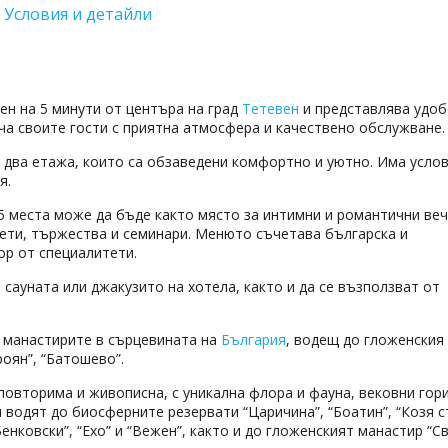
Условия и детайли
жен на 5 минути от центъра на град
Тетевен
и представлява удоб
ча своите гости с приятна атмосфера и качествено обслужване.
а два етажа, които са обзаведени комфортно и уютно. Има услов
я.
5 места може да бъде както място за интимни и романтични веч
кети, тържества и семинари. Менюто съчетава българска и
ор от специалитети.
 сауната или джакузито на хотела, както и да се възползват от
а манастирите в сърцевината на
България
, водещ до гложенския
роян”, “Батошево”.
повторима и живописна, с уникална флора и фауна, вековни гори
водят до биосферните резервати “Царичина”, “Боатин”, “Козя с
Бенковски”, “Ехо” и “Вежен”, както и до гложенският манастир “Св