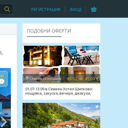
РЕГИСТРАЦИЯ
ВХОД
ПОДОБНИ ОФЕРТИ
а,
88.02 лв. 45.00 €
Семеен хотел Шипково 3*, с. Шипково
01.07-13.09 в Семеен Хотел Шипково:
нощувка, закуска, вечеря, джакузи,
сауна, мин. басейн