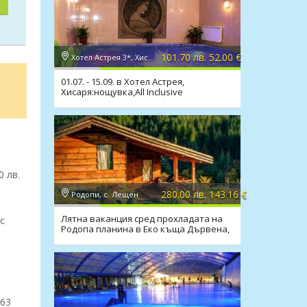
101.70 лв. 52.00 €
Хотел Астрея 3*, Хисаря
01.07. - 15.09. в Хотел Астрея,
Хисаря:нощувка,All Inclusive
Light,релакс зона,мин. басейн
0 лв.
280.00 лв. 143.16 €
Родопи, с. Лещен
Лятна ваканция сред прохладата на
с
Родопа планина в Еко къща Дървена,
с.Лещен!
663