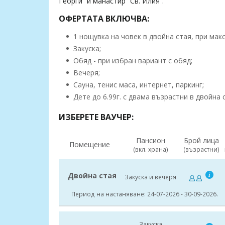
Георги” и манастир “Св. Илия”.
ОФЕРТАТА ВКЛЮЧВА:
1 нощувка на човек в двойна стая, при мак
Закуска;
Обяд - при избран вариант с обяд;
Вечеря;
Сауна, тенис маса, интернет, паркинг;
Дете до 6.99г. с двама възрастни в двойна 
ИЗБЕРЕТЕ ВАУЧЕР:
Пансион
Брой лица
Помещение
(вкл. храна)
(възрастни)
Двойна стая
Закуска и вечеря
Период на настаняване: 24-07-2026 - 30-09-2026.
Закуска