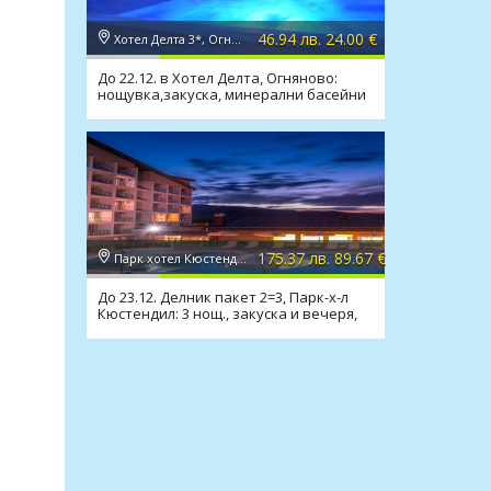
46.94 лв. 24.00 €
Хотел Делта 3*, Огняново
До 22.12. в Хотел Делта, Огняново:
нощувка,закуска, минерални басейни
и релакс зона
175.37 лв. 89.67 €
Парк хотел Кюстендил 4*, Кюстендил
До 23.12. Делник пакет 2=3, Парк-х-л
Кюстендил: 3 нощ., закуска и вечеря,
минерален басейн