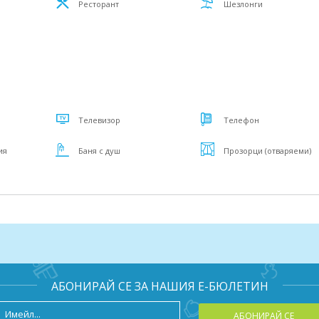
Ресторант
Шезлонги
Телевизор
Телефон
ия
Баня с душ
Прозорци (отваряеми)
АБОНИРАЙ СЕ ЗА НАШИЯ Е-БЮЛЕТИН
АБОНИРАЙ СЕ