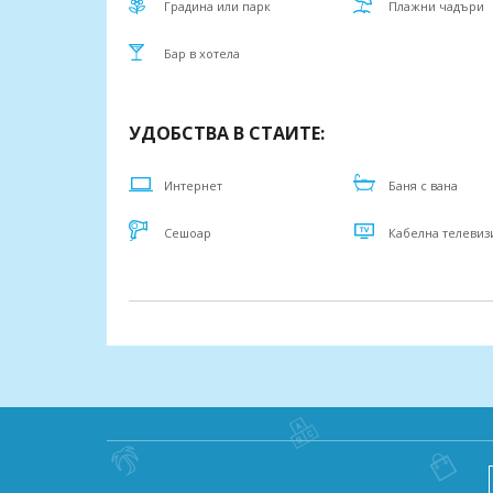
Градина или парк
Плажни чадъри
Бар в хотела
УДОБСТВА В СТАИТЕ:
Интернет
Баня с вана
Сешоар
Кабелна телевиз