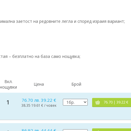
симална заетост на редовните легла и според израия вариант;
стая – безплатно на база само нощувка;
Вкл.
Цена
Брой
нощувки
76.70 лв. 39.22 €
1
76.70 | 39.22 €
38.35 19.61 € / човек
86.92 лв. 44.44 €