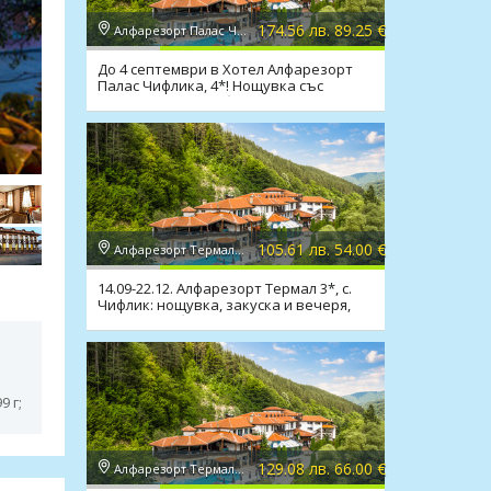
174.56 лв. 89.25 €
Алфарезорт Палас Чифлика 4*, Чифлик
До 4 септември в Хотел Алфарезорт
Палас Чифлика, 4*! Нощувка със
закуска и вечеря,басейни
105.61 лв. 54.00 €
Алфарезорт Термал "Чифлика" 3*, Чифлик
14.09-22.12. Алфарезорт Термал 3*, с.
Чифлик: нощувка, закуска и вечеря,
минераленбасейн
9 г;
129.08 лв. 66.00 €
Алфарезорт Термал "Чифлика" 3*, Чифлик