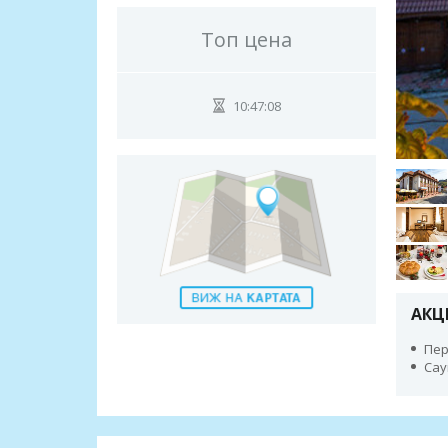
Топ цена
10:47:07
АКЦ
Пер
Сау