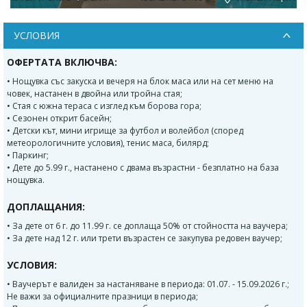
УСЛОВИЯ
ОФЕРТАТА ВКЛЮЧВА:
• Нощувка със закуска и вечеря на блок маса или на сет меню на
човек, настанен в двойна или тройна стая;
• Стая с южна тераса с изглед към борова гора;
• Сезонен открит басейн;
• Детски кът, мини игрище за футбол и волейбол (според
метеорологичните условия), тенис маса, билярд;
• Паркинг;
• Дете до 5.99 г., настанено с двама възрастни - безплатно на база
нощувка.
ДОПЛАЩАНИЯ:
• За дете от 6 г. до 11.99 г. се доплаща 50% от стойността на ваучера;
• За дете над 12 г. или трети възрастен се закупува редовен ваучер;
УСЛОВИЯ:
• Ваучерът е валиден за настаняване в периода: 01.07. - 15.09.2026 г.;
Не важи за официалните празници в периода;