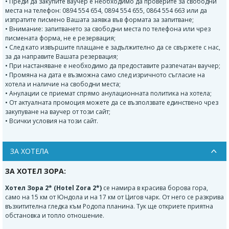
• Преди да закупите ваучер е необходимо да проверите за свободни
места на телефон: 0894 554 654, 0894 554 655, 0864 554 663 или да
изпратите писмено Вашата заявка във формата за запитване;
• Внимание: запитването за свободни места по телефона или чрез
писмената форма, не е резервация;
• След като извършите плащане е задължително да се свържете с нас,
за да направите Вашата резервация;
• При настаняване е необходимо да предоставите разпечатан ваучер;
• Промяна на дата е възможна само след изричното съгласие на
хотела и наличие на свободни места;
• Анулации се приемат спрямо анулационната политика на хотела;
• От актуалната промоция можете да се възползвате единствено чрез
закупуване на ваучер от този сайт;
• Всички условия на този сайт.
ЗА ХОТЕЛА
ЗА ХОТЕЛ ЗОРА:
Хотел Зора 2* (Hotel Zora 2*)
се намира в красива борова гора,
само на 15 км от Юндола и на 17 км от Цигов чарк. От него се разкрива
възхитителна гледка към Родопа планина. Тук ще откриете приятна
обстановка и топло отношение.