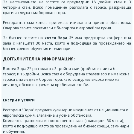
За настаняването на гостите са предвидени 18 двойни стаи и 3
четворни стаи. Всяко помещение разполага с тераса, разкриваща
красива гледка към боровата гора.
Ресторантът към хотела притежава изискана и приятна обстановка.
Очарова своите посетители с българска и европейска кухня.
За бизнес гостите на
хотел Зора 2*
има предвидена конферентна
зала с капацитет 30 места, която е подходяща за провеждането на
бизнес срещи, обучения и семинари.
ДОПЪЛНИТЕЛНА ИНФОРМАЦИЯ:
В хотел Зора 2* разполага с 3 тройни стаи (тройните стаи са без
тераси) и 18 двойни. Всяка стая е оборудвана с телевизор и има южна
тераса с изглед към борова гора, като осигурява високо ниво на
лично удобство по време на пребиваването Ви.
Екстри и услуги
:
Ресторант "Зора" предлага кулинарни изкушения от националната и
европейска кухня, елегантна и уютна обстановка.
Комплексът разполага и с конферентна зала (с капацитет 30 места),
която е подходящо място за провеждане на бизнес срещи, семинари
и обучения.