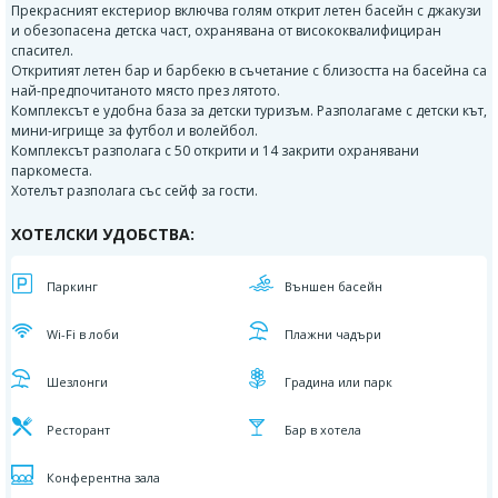
Прекрасният екстериор включва голям открит летен басейн с джакузи
и обезопасена детска част, охранявана от висококвалифициран
спасител.
Откритият летен бар и барбекю в съчетание с близостта на басейна са
най-предпочитаното място през лятото.
Комплексът е удобна база за детски туризъм. Разполагаме с детски кът,
мини-игрище за футбол и волейбол.
Комплексът разполага с 50 открити и 14 закрити охранявани
паркоместа.
Хотелът разполага със сейф за гости.
ХОТЕЛСКИ УДОБСТВА:
Паркинг
Външен басейн
Wi-Fi в лоби
Плажни чадъри
Шезлонги
Градина или парк
Ресторант
Бар в хотела
Конферентна зала