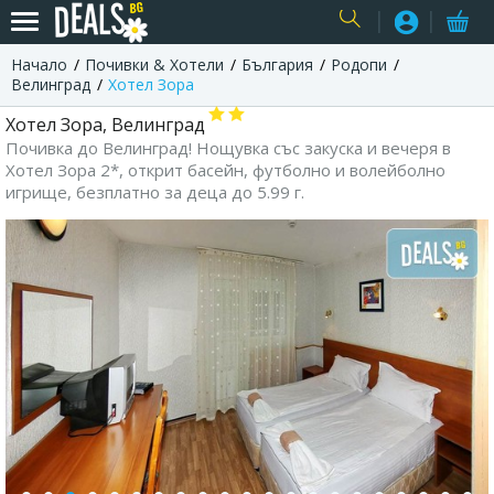
Начало
Почивки & Хотели
България
Родопи
USER
Велинград
Хотел Зора
Хотел Зора, Велинград
Почивка до Велинград! Нощувка със закуска и вечеря в
Хотел Зора 2*, открит басейн, футболно и волейболно
игрище, безплатно за деца до 5.99 г.