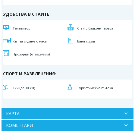
УДОБСТВА В СТАИТЕ:
Телевизор
Стаи с балкон/ тераса
Кът за сядане с маса
Баня с душ
Прозорци (отваряеми)
СПОРТ И РАЗВЛЕЧЕНИЯ:
Ски (до 10 км)
Туристическа пътека
КАРТА
КОМЕНТАРИ