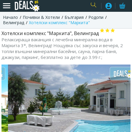
Начало
Почивки & Хотели
България
Родопи
USER
Велинград
Хотелски комплекс "Маркита"
Хотелски комплекс "Маркита", Велинград
Релаксираща ваканция с лечебна минерална вода в
Маркита 3*, Велинград! Нощувка със закуска и вечеря, 2
топли външни минерални басейни, сауна, парна баня,
джакузи, паркинг, безплатно за дете до 3.99 г.;