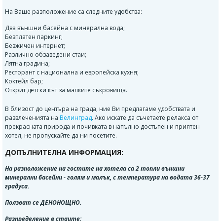
На Ваше разположение са следните удобства:
Два външни басейна с минерална вода;
Безплатен паркинг;
Безжичен интернет;
Различно обзаведени стаи;
Лятна градина;
Ресторант с национална и европейска кухня;
Коктейл бар;
Открит детски кът за малките съкровища.
В близост до центъра на града, ние Ви предлагаме удобствата и
развлеченията на
Велинград
. Ако искате да съчетаете релакса от
прекрасната природа и почивката в напълно достъпен и приятен
хотел, не пропускайте да ни посетите.
ДОПЪЛНИТЕЛНА ИНФОРМАЦИЯ:
На разположение на гостите на хотела са 2 топли външни
минерални басейни - голям и малък, с температура на водата 36-37
градуса.
Ползват се ДЕНОНОЩНО.
Разпределение в стаите: