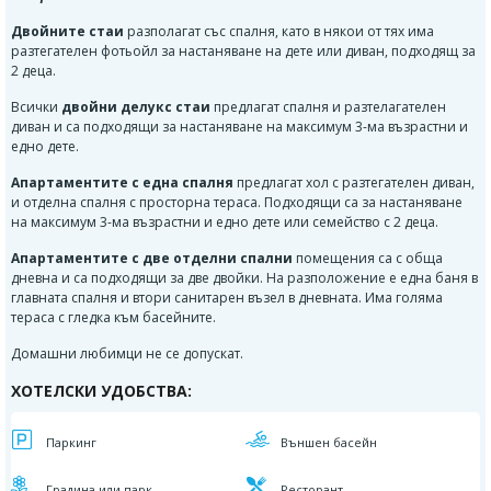
Двойните стаи
разполагат със спалня, като в някои от тях има
разтегателен фотьойл за настаняване на дете или диван, подходящ за
2 деца.
Всички
двойни делукс стаи
предлагат спалня и разтелагателен
диван и са подходящи за настаняване на максимум 3-ма възрастни и
едно дете.
Апартаментите с една спалня
предлагат хол с разтегателен диван,
и отделна спалня с просторна тераса. Подходящи са за настаняване
на максимум 3-ма възрастни и едно дете или семейство с 2 деца.
Апартаментите с две отделни спални
помещения са с обща
дневна и са подходящи за две двойки. На разположение е една баня в
главната спалня и втори санитарен възел в дневната. Има голяма
тераса с гледка към басейните.
Домашни любимци не се допускат.
ХОТЕЛСКИ УДОБСТВА:
Паркинг
Външен басейн
Градина или парк
Ресторант