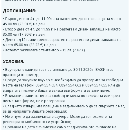
ДОПЛАЩАНИЯ:
• Първо дете от 4 г. до 11.99 г. на разтегаем диван заплаща на място
45.00 лв. (23.01 €) на ден;
• Второ дете от 4 г. до 11.99 г. на разтегаем диван заплаща на място
35.00 лв. (17.90 €) на ден;
• Дете над 12 г. или трети възрастен на разтегаем диван заплаща на
място 65.00 лв. (33.23 €) на ден;
• Хотелът разполага с тангентор – 15 лв. (7.67 €)
УСЛОВИЯ:
• Ваучерът е валиден за настаняване до 30.11.2026 г. ВАЖИ и за
празници в периода;
• Преди да закупите ваучер е необходимо да проверите за свободни
места на телефон: 0894 554 654, 0894 554 663 и 0894 554 655 или да
изпратите писмено Вашата заявка във формата за запитване;
• Внимание: запитването за свободни места по телефона или чрез
писмената форма, не е резервация;
• След като извършите плащане е задължително да се свържете с нас,
за да направите Вашата резервация;
• Не е нужно да разпечатвате ваучера. Може да го покажете на
рецепция от мобилното си устройство;
• Промяна на дата е възможна само след изричното съгласие на