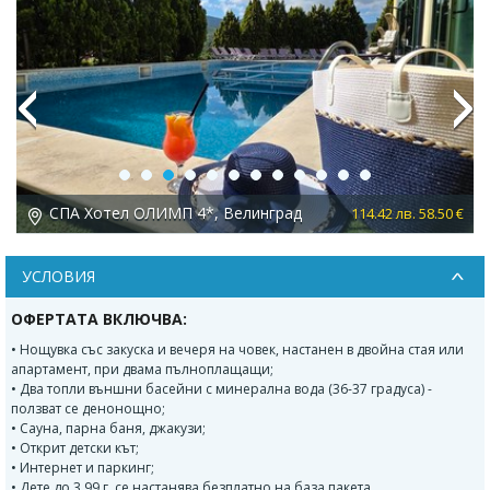
Previous
Next
СПА Хотел ОЛИМП 4*, Велинград
 €
114.42 лв. 58.50 €
УСЛОВИЯ
ОФЕРТАТА ВКЛЮЧВА:
• Нощувка със закуска и вечеря на човек, настанен в двойна стая или
апартамент, при двама пълноплащащи;
• Два топли външни басейни с минерална вода (36-37 градуса) -
ползват се денонощно;
• Сауна, парна баня, джакузи;
• Открит детски кът;
• Интернет и паркинг;
• Дете до 3.99 г. се настанява безплатно на база пакета.