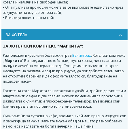
хотела и наличие на свободни места;
• От актуалната промоция можете да се възползвате единствено чрез
закупуване на ваучер от този сайт;
• Всички условия на този сайт.
ЗА ХОТЕЛА
ЗА ХОТЕЛСКИ КОМПЛЕКС "МАРКИТА":
Разположен в красивия български град
Велинград
, Хотелски комплекс
„Маркита”
Ви предлага спокойствие, вкусна храна, чист планински
въздух и лечебна минерална вода. Тук ще имате възможност да се
насладите на различни водни процедури, да придобиете летен загар
на откритите басейни и да оформите тялото си, благодарение на
подводен масаж.
Гостите на хотел Маркита се настаняват в двойни, двойни делукс стаи и
апартаменти с една и две спални. Всички помещения са просторни и
разполагат с климатик и плоскоекранен телевизор. Във всички стаи
баните предлагат постоянно топла мнерална вода.
Очакваме Ви за сутрешно кафе, ароматен чай или прясно изцеден сок
и зареждаща закуска. Хапнете вкусен обяд от нашето разнообразно
меню и се насладете на богата вечеря и чаша питие.