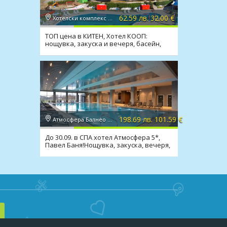
62.59 лв. 32.00 €
Хотелски комплекс КООП 2*, Китен
ТОП цена в КИТЕН, Хотел КООП:
нощувка, закуска и вечеря, басейн,
100 м. от плажа
198.69 лв. 101.59 €
Атмосфера Балнео Хотел и СПА 5*, Павел баня
До 30.09. в СПА хотел Атмосфера 5*,
Павел Баня!Нощувка, закуска, вечеря,
басейн, Аквапарк