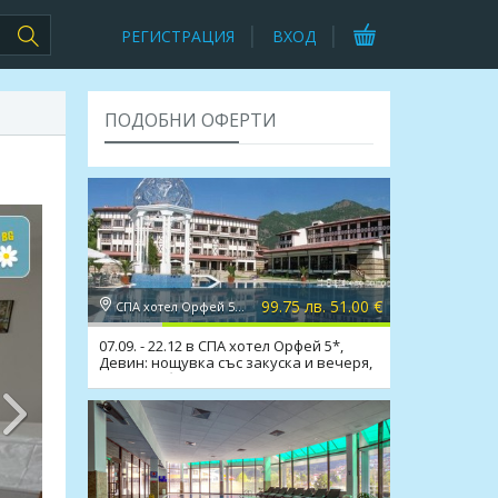
РЕГИСТРАЦИЯ
ВХОД
ПОДОБНИ ОФЕРТИ
99.75 лв. 51.00 €
СПА хотел Орфей 5*, Девин
07.09. - 22.12 в СПА хотел Орфей 5*,
Девин: нощувка със закуска и вечеря,
СПА,мин. басейн