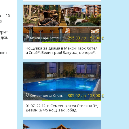
 – 15
а.
крит
дка.
295.33 лв. 151.00 €
Макси Парк Хотел и Спа 5*, Велинград
Нощувка за двама в Макси Парк Хотел
и Спа5*, Велинград! Закуска, вечеря*,
инет
басейни, СПА
н
309.02 лв. 158.00 €
Семеен хотел Стиляна 3*, Девин
01.07.-22.12. в Семеен хотел Стиляна 3*,
Девин: 3/4/5 нощ.,зак., обяд,
вечеря,басейн,сауна