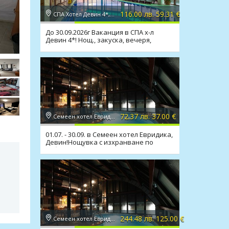
116.00 лв. 59.31 €
СПА Хотел Девин 4*, Девин
До 30.09.2026г Ваканция в СПА х-л
Девин 4*! Нощ., закуска, вечеря,
басейн, СПА
72.37 лв. 37.00 €
Семеен хотел Евридика 3*, Девин
01.07. - 30.09. в Семеен хотел Евридика,
Девин!Нощувка с изхранване по
избор,мин.басейн
244.48 лв. 125.00 €
Семеен хотел Евридика 3*, Девин