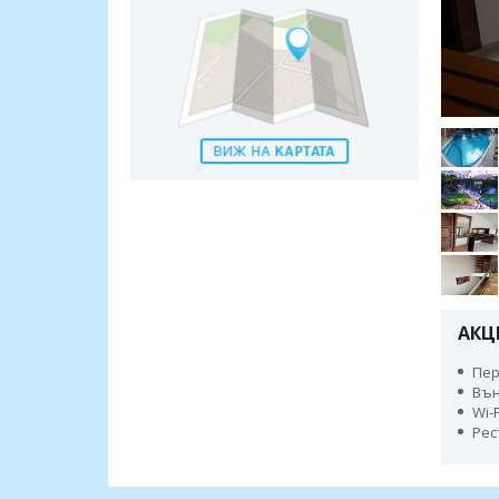
АКЦ
Пер
Вън
Wi-
Рес