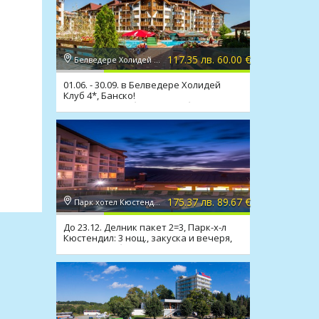
117.35 лв. 60.00 €
Белведере Холидей Клуб 4*, Банско
01.06. - 30.09. в Белведере Холидей
Клуб 4*, Банско!
Нощ.,закуска,обяд,вечеря,басейн,спа
175.37 лв. 89.67 €
Парк хотел Кюстендил 4*, Кюстендил
До 23.12. Делник пакет 2=3, Парк-х-л
Кюстендил: 3 нощ., закуска и вечеря,
минерален басейн