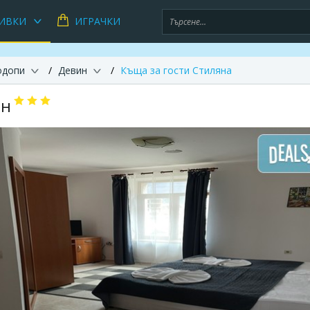
ИВКИ
ИГРАЧКИ
одопи
Девин
Къща за гости Стиляна
ин