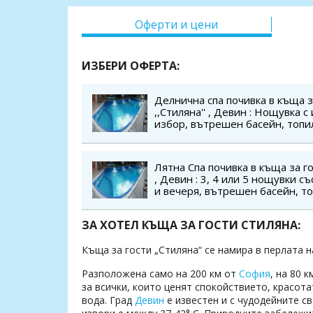
Оферти и цени
ИЗБЕРИ ОФЕРТА:
Делнична спа почивка в къща з
,,Стиляна'' , Девин : Нощувка 
избор, вътрешен басейн, топи
минерална вода, сауна и парна
безплатно за дете до 3.99 г.
Лятна Спа почивка в къща за го
, Девин : 3, 4 или 5 нощувки съ
и вечеря, вътрешен басейн, то
минерална вода, сауна и парна
безплатно за дете до 3.99 г.
ЗА ХОТЕЛ КЪЩА ЗА ГОСТИ СТИЛЯНА:
Къща за гости „Стиляна“ се намира в перлата н
Разположена само на 200 км от
София
, на 80 
за всички, които ценят спокойствието, красот
вода. Град
Девин
е известен и с чудодейните с