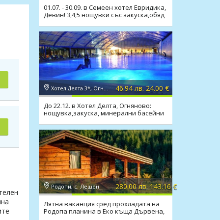
01.07. - 30.09. в Семеен хотел Евридика,
Девин! 3,4,5 нощувки със закуска,обяд
и вечеря
46.94 лв. 24.00 €
Хотел Делта 3*, Огняново
До 22.12. в Хотел Делта, Огняново:
нощувка,закуска, минерални басейни
и релакс зона
280.00 лв. 143.16 €
Родопи, с. Лещен
телен
лна
Лятна ваканция сред прохладата на
ите
Родопа планина в Еко къща Дървена,
с.Лещен!