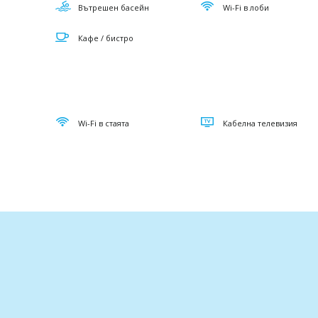
Вътрешен басейн
Wi-Fi в лоби
Кафе / бистро
Wi-Fi в стаята
Кабелна телевизия