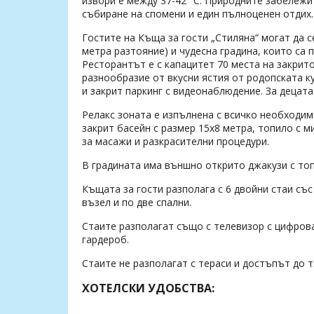
извори е между 37-42° С. Природните забележи
събиране на спомени и един пълноценен отдих.
Гостите на Къща за гости „Стиляна“ могат да 
метра разтояние) и чудесна градина, които са 
Ресторантът е с капацитет 70 места на закрит
разнообразие от вкусни ястия от родопската ку
и закрит паркинг с видеонаблюдение. За децат
Релакс зоната е изпълнена с всичко необходим
закрит басейн с размер 15х8 метра, топило с м
за масажи и разкрасителни процедури.
В градината има външно открито джакузи с то
Къщата за гости разполага с 6 двойни стаи съ
възел и по две спални.
Стаите разполагат също с телевизор с цифрова
гардероб.
Стаите не разполагат с тераси и достъпът до т
ХОТЕЛСКИ УДОБСТВА: