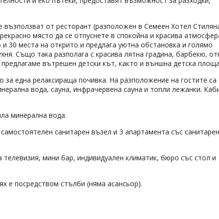
телности и еко пътеки, предоставят възможност за разходки,
се възползват от ресторант (разположен в Семеен Хотел Стиляна
прекрасно място да се отпуснете в спокойна и красива атмосфер
о и 30 места на открито и предлага уютна обстановка и голямо
хня. Също така разполага с красива лятна градина, барбекю, от
а предлагаме вътрешен детски кът, както и външна детска площа
о за една релаксираща почивка. На разположение на гостите са
инерална вода, сауна, инфрачервена сауна и топли лежанки. Каб
пла минерална вода.
с самостоятелен санитарен възел и 3 апартамента със санитаре
 телевизия, мини бар, индивидуален климатик, бюро със стол и
ях е посредством стълби (няма асансьор).