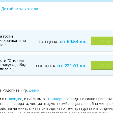
Детайли за хотела
а гости
с изхранване по
от 64.54 лв.
ПРЕГЛЕД
ТОП ЦЕНА
ло с
 баня,
сти "Стиляна''
с закуска, обяд
от 221.01 лв.
ПРЕГЛЕД
ТОП ЦЕНА
пило с
 баня,
а Родопите – гр.
Девин
.
км от
Пловдив
, и на 30 км от
Пампорово
.Градът е силно привлека
ата на природата, чистия въздух в комбинация с лечебна минера
войства на минералната си вода, като температурата и в отделн