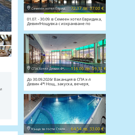
72.37 лв. 37.00 €
Семеен хотел Евридика 3*, Девин
01.07. - 30.09. в Семеен хотел Евридика,
Девин!Нощувка с изхранване по
избор,мин.басейн
116.00 лв. 59.31 €
СПА Хотел Девин 4*, Девин
До 30.09.2026г Ваканция в СПА х-л
Девин 4*! Нощ., закуска, вечеря,
басейн, СПА
ни
64.54 лв. 33.00 €
Къща за гости Стиляна 3*, Девин