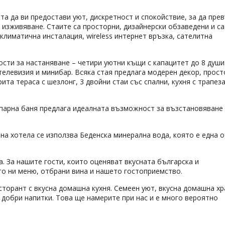
ята да ви предостави уют, дискретност и спокойствие, за да пре
 изживяване. Стаите са просторни, дизайнерски обзаведени и са
климатична инсталация, wireless интернет връзка, сателитна
ости за настаняване – четири уютни къщи с капацитет до 8 души
телевизия и минибар. Всяка стая предлага модерен декор, прос
ита тераса с шезлонг, 3 двойни стаи със спални, кухня с трапез
 парна баня предлага идеалната възможност за възстановяване
на хотела се използва Беденска минерална вода, която е една о
. За нашите гости, които оценяват вкусната българска и
то ни меню, отбрани вина и нашето гостоприемство.
сторант с вкусна домашна кухня. Семеен уют, вкусна домашна хр
добри напитки. Това ще намерите при нас и е много вероятно