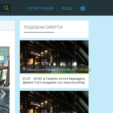
РЕГИСТРАЦИЯ
ВХОД
ПОДОБНИ ОФЕРТИ
244.48 лв. 125.00 €
Семеен хотел Евридика 3*, Девин
01.07. - 30.09. в Семеен хотел Евридика,
Девин! 3,4,5 нощувки със закуска,обяд
и вечеря