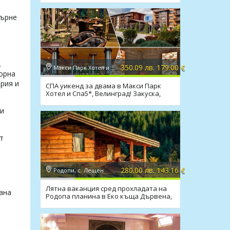
върне
.
350.09 лв. 179.00 €
Макси Парк Хотел и Спа 5*, Велинград
торна
ария и
СПА уикенд за двама в Макси Парк
Хотел и Спа5*, Велинград! Закуска,
вечеря*, басейни, СПА
 и
т
280.00 лв. 143.16 €
Родопи, с. Лещен
Лятна ваканция сред прохладата на
ана
Родопа планина в Еко къща Дървена,
с.Лещен!