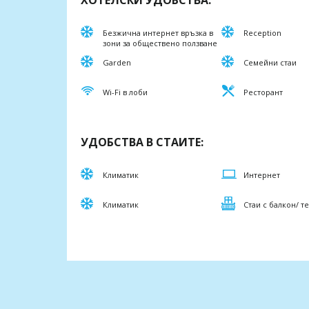
ХОТЕЛСКИ УДОБСТВА:
Безжична интернет връзка в
Reception
зони за обществено ползване
Garden
Семейни стаи
Wi-Fi в лоби
Ресторант
УДОБСТВА В СТАИТЕ:
Климатик
Интернет
Климатик
Стаи с балкон/ т