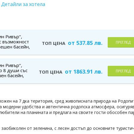
Детайли за хотела
н Ривър‘‘,
с възможност
от 537.85 лв.
ПРЕГЛЕД
ТОП ЦЕНА
трешен басейн,
о за дете до
н Ривър‘‘,
до 8 души със
от 1863.91 лв.
ПРЕГЛЕД
ТОП ЦЕНА
шен басейн,
о за дете до
оложен на 7 дка територия, сред живописната природа на Родопи
а модерни удобства и автентична родопска атмосфера, осигуря
любители на планината и предлага на своите гости обособен па
, заобиколен от зеленина, с лесен достъп до основните туристи