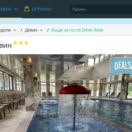
ИВКИ
ИГРАЧКИ
одопи
Девин
Къщи за гости Devin River
евин