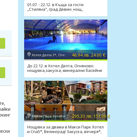
01.07. - 22.12. в Къща за гости
,,Стиляна", град Девин: нощ.,
изхранване по избор,басейн
46.94 лв. 24.00 €
Хотел Делта 3*, Огняново
До 22.12. в Хотел Делта, Огняново:
нощувка,закуска, минерални басейни
и релакс зона
те,
вайки
ркинг
295.33 лв. 151.00 €
Макси Парк Хотел и Спа 5*, Велинград
Нощувка за двама в Макси Парк Хотел
чески
и Спа5*, Велинград! Закуска, вечеря*,
басейни, СПА