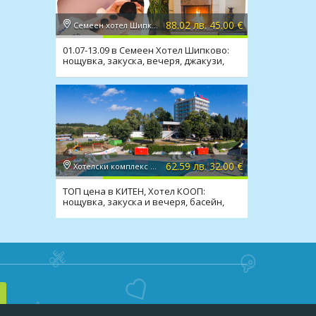
88.02 лв. 45.00 €
Семеен хотел Шипково 3*, с. Шипково
01.07-13.09 в Семеен Хотел Шипково:
нощувка, закуска, вечеря, джакузи,
сауна, мин. басейн
62.59 лв. 32.00 €
Хотелски комплекс КООП 2*, Китен
ТОП цена в КИТЕН, Хотел КООП:
нощувка, закуска и вечеря, басейн,
100 м. от плажа