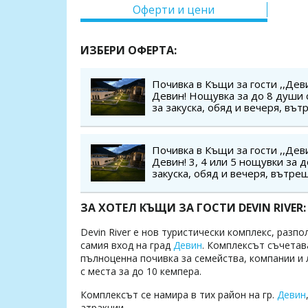
Оферти и цени
ИЗБЕРИ ОФЕРТА:
Почивка в Къщи за гости ,,Деви
Девин! Нощувка за до 8 души 
за закуска, обяд и вечеря, въ
релакс зона, паркинг, безплатн
3.99 г.
Почивка в Къщи за гости ,,Деви
Девин! 3, 4 или 5 нощувки за 
закуска, обяд и вечеря, вътре
релакс зона, паркинг, безплатн
3.99 г.
ЗА ХОТЕЛ КЪЩИ ЗА ГОСТИ DEVIN RIVER:
Devin River е нов туристически комплекс, разп
самия вход на град
Девин
. Комплексът съчетав
пълноценна почивка за семейства, компании и 
с места за до 10 кемпера.
Комплексът се намира в тих район на гр.
Девин
атракции.