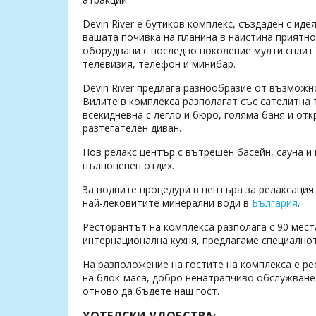
Devin River е бутиков комплекс, създаден с иде
вашата почивка на планина в наистина приятно
оборудвани с последно поколение мулти сплит 
телевизия, телефон и минибар.
Devin River предлага разнообразие от възможн
Вилите в комплекса разполагат със сателитна 
всекидневна с легло и бюро, голяма баня и откр
разтегателен диван.
Нов релакс център с вътрешен басейн, сауна и
пълноценен отдих.
За водните процедури в центъра за релаксация 
най-лековитите минерални води в
България
.
Ресторантът на комплекса разполага с 90 места
интернационална кухня, предлагаме специално
На разположение на гостите на комплекса е ре
на блок-маса, добро ненатрапчиво обслужване 
отново да бъдете наш гост.