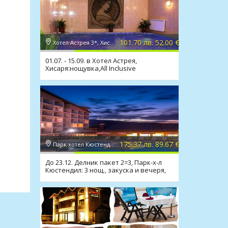
101.70 лв. 52.00 €
Хотел Астрея 3*, Хисаря
01.07. - 15.09. в Хотел Астрея,
Хисаря:нощувка,All Inclusive
Light,релакс зона,мин. басейн
175.37 лв. 89.67 €
Парк хотел Кюстендил 4*, Кюстендил
До 23.12. Делник пакет 2=3, Парк-х-л
Кюстендил: 3 нощ., закуска и вечеря,
минерален басейн