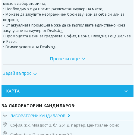
място в лабораторията;
• Необходимо е да носите разпечатан ваучер на място;
• Можете да закупите неограничен брой ваучери за себе си или за
подарък;
• От актуалната промоция може да се възползвате единствено чрез
закупуване на ваучер от Deals.bg;
• Промоцията Важи за градовете: София, Варна, Пловдив, Гоце Делчев
и Разог.
• Всички условия на Deals.bg.
Прочети още
Контакти:
1. София, ул. “Бузлуджа” 64
Задай въпрос
тел: 0885 252 467, 02/952 21 36
Работно време:
КАРТА
07.30ч до 19.00ч /от понеделник до петък/;
ЗА ЛАБОРАТОРИИ КАНДИЛАРОВ:
8.30ч-14.30ч /събота и неделя/
ЛАБОРАТОРИИ КАНДИЛАРОВ
2. София, бул. “Патриарх Евтимий" 1
МЦ “Юмедис”, ет. 2 (до кино "Одеон")
София, ж.к. Младост 2, бл. 261 Д, партер, Централен офис
тел: 0884 221 403
София, бул. Патриарх Евтимий 1