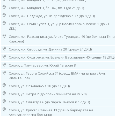
7. София, ж.к. "Младост" 1,
ул. "Стоян Чомаков“
София, ж.к. Младост 3, бл. 342, вх. 1 (до 25 ДКЦ)
(срещу входа на спешното на Окръжна болница),
тел: 0882 244 828
София, ж.к. Надежда, ул. Възрожденска 77 (до 8 ДКЦ)
Работно време:
София, ж.к. Овча Купел 1, ул. Д-р Васил Караконовски 1 (до 21
07.30ч до 15.30ч /от понеделник до петък/
ДКЦ)
8. София, ж.к. “Банишора”, ул. “Братя Миладинови” 104-106 (зад 2
София, ж.к. Разсадника, ул. Алеко Туранджа 49 (до болница Тина
МБАЛ)
Киркова)
тел: 0882 861 675
Работно време: 08.00ч до 16.00ч /от понеделник до петък/
София, ж.к. Свобода, ул. Дилянка 20 (срещу 24 ДКЦ)
9. гр. Нови Искър, ул. "Искърско дефиле" 120А
София, ж.к. Суха река, ул. Емануил Васкидович 40 (срещу 18 ДКЦ)
(до 31 ДКЦ), тел: 0882 862 234
София, с. Панчарево, ул. Юрий Гагарин 8
Работно време: 08.00ч до 16.00ч /от понеделник до петък/
София, ул. Георги Софийски 74 (срещу ВМА - на ъгъла с бул.
10. София, ж.к. “Гоце Делчев”, ул. “Костенски Водопад”, бл. 242 (срещу
Иван Гешов)
29 ДКЦ)
тел: 0884 011 499
София, ул. Опълченска 28 (до 11 ДКЦ)
Работно време: 08.00ч до 16.00ч /от понеделник до петък/
София, ул. Петра 2 (до поликлиниката на ИСУЛ)
11. София, ж.к. “Люлин” 2, бл. 217, вх. Д, ет. 1 (до 26 ДКЦ)
София, ул. Силистра 6 (до парка Заимов и 17 ДКЦ)
тел: 0886 550 774
Работно време: 08.00ч до 16.00ч /от понеделник до петък/
София, ул. Христо Станчев 13 (срещу бариерата на
Александровска болница)