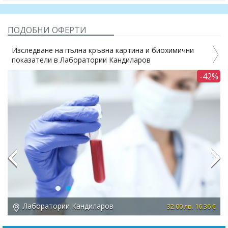
ПОДОБНИ ОФЕРТИ
Изследване на пълна кръвна картина и биохимични
показатели в Лаборатории Кандиларов
3%
-42%
Previous
Next
Лаборатории Кандиларов
 €
32.00 лв. 16.36 €