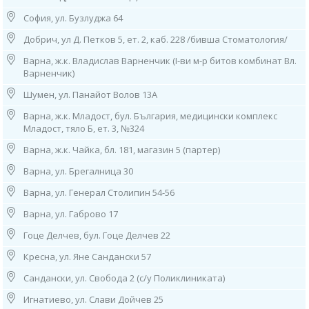
12. София, ж.к. “Младост” 1, бл. 53 (зад бивша 27ДКЦ)
тел: 0884 649 340
София, ул. Бузлуджа 64
Работно време:
Добрич, ул Д. Петков 5, ет. 2, каб. 228 /бивша Стоматология/
08.00ч до 16.00ч /от понеделник до петък/
Варна, ж.к. Владислав Варненчик (I-ви м-р битов комбинат Вл.
13. София, ж.к. “Младост” 3, бл. 342, вх. 1 (до 25 ДКЦ)
Варненчик)
тел: 0885 50 34 21
Работно време:
Шумен, ул. Панайот Волов 13А
08.00ч до 16.00ч /от понеделник до петък/
Варна, ж.к. Младост, бул. България, медицински комплекс
14. София, ж.к. “Надежда”, ул. ”Възрожденска” 77
Младост, тяло Б, ет. 3, №324
(до 8 ДКЦ), тел: 0884 015 182
Варна, ж.к. Чайка, бл. 181, магазин 5 (партер)
Работно време: 08.00ч до 16.00ч /от понеделник до петък/
Варна, ул. Брегалница 30
15. София, ж.к. “Овча Купел″ 1, ул. “Д-р Васил Караконовски” 1
(до 21 ДКЦ), тел: 0882 592 021
Варна, ул. Генерал Столипин 54-56
Работно време: 08.00ч до 16.00ч /от понеделник до петък/
Варна, ул. Габрово 17
16. София, ж.к. “Разсадника”, ул. “Алеко Туранджа” 49 (до болница
Гоце Делчев, бул. Гоце Делчев 22
Тина Киркова)
тел: 0885 901 129
Кресна, ул. Яне Сандански 57
Работно време: 08.00ч до 16.00ч /от понеделник до петък/
Сандански, ул. Свобода 2 (с/у Поликлиниката)
17. София, ж.к. “Свобода”, ул. ”Дилянка” 20
Игнатиево, ул. Слави Дойчев 25
(срещу 24 ДКЦ)