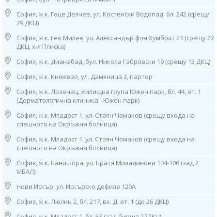
Работно време:
08.00ч до 16.00ч /от понеделник до петък/
София, ж.к. Гоце Делчев, ул. Костенски Водопад, бл. 242 (срещу
29 ДКЦ)
3. София, ж.к. “Гоце Делчев”, ул. “Костенски Водопад”, бл. 242 (срещу
29 ДКЦ)
София, ж.к. Гео Милев, ул. Александър фон Хумболт 23 (срещу 22
тел: 0884 011 499
ДКЦ, х-л Плиска)
Работно време: 08.00ч до 16.00ч /от понеделник до петък/
София, ж.к. Дианабад, бул. Никола Габровски 19 (срещу 15 ДКЦ)
4. София, ж.к. "Гео Милев", ул. „Александър фон Хумболт“ 23
София, ж.к. Княжево, ул. Дамяница 2, партер
(срещу 22 ДКЦ, х-л Плиска),
тел: 0886 55 38 95
София, ж.к. Лозенец, жилищна група Южен парк, бл. 44, ет. 1
Работно време:
(Дерматологична клиника - Южен парк)
08.00ч до 16.00ч /от понеделник до петък/
София, ж.к. Младост 1, ул. Стоян Чомаков (срещу входа на
5. София, ж.к. "Княжево", ул. “Дамяница” 2, партер
спешното на Окръжна болница)
тел: 0882 720 552
София, ж.к. Младост 1, ул. Стоян Чомаков (срещу входа на
Работно време: 08.00ч до 16.00ч /от понеделник до петък/
спешното на Окръжна болница)
6. София, ж.к. "Лозенец",
София, ж.к. Банишора, ул. Братя Миладинови 104-106 (зад 2
жилищна група "Южен Парк",
МБАЛ)
бл. 44, ет. 1 (в Дерматологична Клиника - "Южен Парк"),
тел: 0882 115 120
Нови Искър, ул. Искърско дефиле 120А
Работно време:
09.00ч до 13.00ч /от понеделник до петък/
София, ж.к. Люлин 2, бл. 217, вх. Д, ет. 1 (до 26 ДКЦ)
София, ж.к. Младост 1, бл. 53 (зад бивша 27ДКЦ)