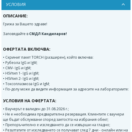
УСЛОВИЯ
ОПИСАНИЕ:
Грижа за Вашето здраве!
Заповядайте в
СМДЛ Кандиларов!
ОФЕРТАТА ВКЛЮЧВА:
• Скриниг пакет TORCH (разширен), който включва:
• Рубеола IgG и IgM;
• CMV- IgG и IgM;
• HSVтип 1- IgG и IgM;
• HSVтип 2- IgG и IgM;
• Токсоплазмоза IgG и IgM;
• По-долу може да видите информация за адресите на лабораториите:
УСЛОВИЯ НА ОФЕРТАТА:
• Ваучерът е валиден до 31.08.2026 г.;
• Не е необходима предварителна резервация. Клиентите с ваучери
ще бъдат обслужвани според заетостта на избрания обект;
• Препоръчително е изследването да се извърши на гладно;
• Резултатите от изследването се получават след 7 дни - онлайн или на