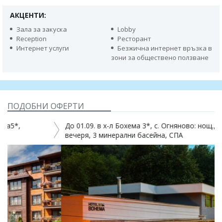
АКЦЕНТИ:
Зала за закуска
Lobby
Reception
Ресторант
Интернет услуги
Безжична интернет връзка в
зони за обществено ползване
ПОДОБНИ ОФЕРТИ
До 01.09. в х-л Бохема 3*, с. Огняново: нощ., закуска и
вечеря, 3 минерални басейна, СПА