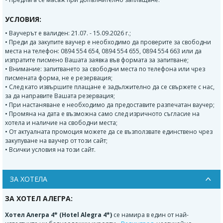
УСЛОВИЯ:
• Ваучерът е валиден: 21.07. - 15.09.2026 г.;
• Преди да закупите ваучер е необходимо да проверите за свободни
места на телефон: 0894 554 654, 0894 554 655, 0894 554 663 или да
изпратите писмено Вашата заявка във формата за запитване;
• Внимание: запитването за свободни места по телефона или чрез
писмената форма, не е резервация;
• След като извършите плащане е задължително да се свържете с нас,
за да направите Вашата резервация;
• При настаняване е необходимо да предоставите разпечатан ваучер;
• Промяна на дата е възможна само след изричното съгласие на
хотела и наличие на свободни места;
• От актуалната промоция можете да се възползвате единствено чрез
закупуване на ваучер от този сайт;
• Всички условия на този сайт.
ЗА ХОТЕЛА
ЗА ХОТЕЛ АЛЕГРА:
Хотел Алегра 4* (Hotel Alegra 4*)
се намира в един от най-