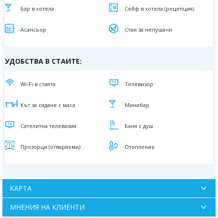
Бар в хотела
Сейф в хотела (рецепция)
Асансьор
Стаи за непушачи
УДОБСТВА В СТАИТЕ:
Wi-Fi в стаята
Телевизор
Кът за сядане с маса
Минибар
Сателитна телевизия
Баня с душ
Прозорци (отваряеми)
Отопление
КАРТА
МНЕНИЯ НА КЛИЕНТИ