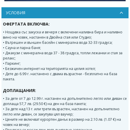
УСЛОВИЯ
ОФЕРТАТА ВКЛЮЧВА:
• Нощувка със закуска и вечеря с включени наливна бира и наливно
вино на човек, настанен в Двойна стая или Студио;
• Вътрешен и външен басейн с минерална вода 32-33 градуса;
• Сауна и парна баня;
• Джакузи с минерална вода 37 - 38 градуса, топли лежанки и стая за
релакс;
• Паркинг;
• Безжичен интернет на територията на целия хотел;
• Дете до 6.99 г. настанено с двама възрастни - безплатно на база
пакета.
ДОПЛАЩАНИЯ:
• За дете от 7 до 12.99 г. настанен на допълнително легло или диван се
доплаща 57,7 лв. (29.50 €) на ден на база пакета;
• За дете над 13 г. или трети възрастен, настанен на допълнително
легло или диван, се закупува цял ваучер;
• Цените не включват курортен данък в размер на 2.10 лв. (1.07 €) на
човек на вечер;
• Предлага се масаж при допълнително заплащане.