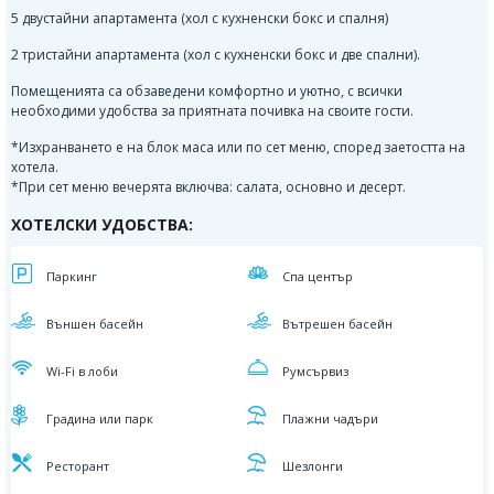
5 двустайни апартамента (хол с кухненски бокс и спалня)
2 тристайни апартамента (хол с кухненски бокс и две спални).
Помещенията са обзаведени комфортно и уютно, с всички
необходими удобства за приятната почивка на своите гости.
*Изхранването е на блок маса или по сет меню, според заетостта на
хотела.
*При сет меню вечерята включва: салата, основно и десерт.
ХОТЕЛСКИ УДОБСТВА:
Паркинг
Спа център
Външен басейн
Вътрешен басейн
Wi-Fi в лоби
Румсървиз
Градина или парк
Плажни чадъри
Ресторант
Шезлонги