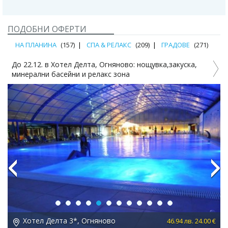
ПОДОБНИ ОФЕРТИ
НА ПЛАНИНА
(157)
СПА & РЕЛАКС
(209)
ГРАДОВЕ
(271)
До 22.12. в Хотел Делта, Огняново: нощувка,закуска,
Д
минерални басейни и релакс зона
Previous
Next
Хотел Делта 3*, Огняново
 €
46.94 лв. 24.00 €