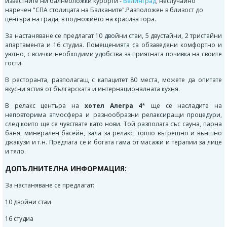
известните ни балнеоложки курорти -
Велинград
, неслучайно
наречен "СПА столицата на Балканите".Разположен в близост до
центъра на града, в подножието на красива гора.
За настаняване се предлагат 10 двойни стаи, 5 двустайни, 2 тристайни
апартамента и 16 студиа. Помещенията са обзаведени комфортно и
уютно, с всички необходими удобства за приятната почивка на своите
гости.
В ресторанта, разполагащ с капацитет 80 места, можете да опитате
вкусни ястия от българската и интернационалната кухня.
В релакс центъра на
хотел Алегра 4
* ще се насладите на
неповторима атмосфера и разнообразни релаксиращи процедури,
след които ще се чувствате като нови. Той разполага със сауна, парна
баня, минерален басейн, зала за релакс, топло вътрешно и външно
джакузи и т.н. Предлага се и богата гама от масажи и терапии за лице
и тяло.
ДОПЪЛНИТЕЛНА ИНФОРМАЦИЯ:
За настаняване се предлагат:
10 двойни стаи
16 студиа