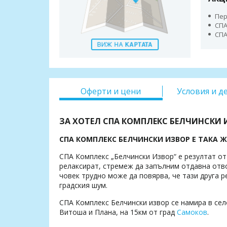
Пер
СПА
СПА
Оферти и цени
Условия и д
ЗА ХОТЕЛ СПА КОМПЛЕКС БЕЛЧИНСКИ И
СПА КОМПЛЕКС БЕЛЧИНСКИ ИЗВОР Е ТАКА 
СПА Комплекс „Белчински Извор“ е резултат от
релаксират, стремеж да запълним отдавна отво
човек трудно може да повярва, че тази друга 
градския шум.
СПА Комплекс Белчински извор се намира в се
Витоша и Плана, на 15км от град
Самоков
.