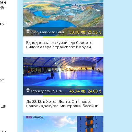
лен
ейн
път
50.00 лв. 25.56 €
Рила, Сапарева Баня
Еднодневна екскурзия до Седемте
Рилски езера с транспорт и водач
от
46.94 лв. 24.00 €
Хотел Делта 3*, Огняново
До 22.12. в Хотел Делта, Огняново:
нощувка,закуска, минерални басейни
ащи
и релакс зона
чки