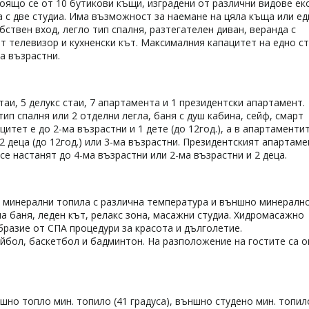
оящо се от 10 бутикови къщи, изградени от различни видове ек
а с две студиа. Има възможност за наемане на цяла къща или е
бствен вход, легло тип спалня, разтегателен диван, веранда с
рт телевизор и кухненски кът. Максималния капацитет на едно с
ма възрастни.
таи, 5 делукс стаи, 7 апартамента и 1 президентски апартамент.
ип спалня или 2 отделни легла, баня с душ кабина, сейф, смарт
тет е до 2-ма възрастни и 1 дете (до 12год.), а в апартаменти
 2 деца (до 12год.) или 3-ма възрастни. Президентският апартаме
 се настанят до 4-ма възрaстни или 2-ма възрастни и 2 деца.
 минерални топила с различна температура и външно минералн
на баня, леден кът, релакс зона, масажни студиа. Хидромасажно
разие от СПА процедури за красота и дълголетие.
ейбол, баскетбол и бадминтон. На разположение на гостите са 
но топло мин. топило (41 градуса), външно студено мин. топил