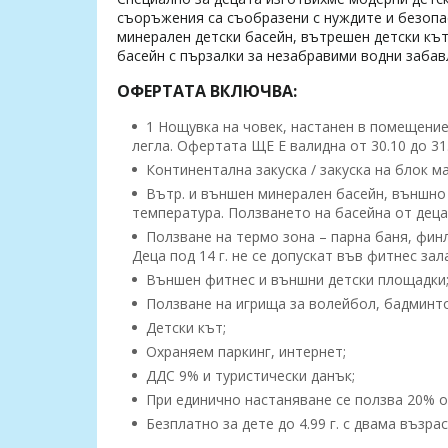
съоръжения са съобразени с нуждите и безопа
минерален детски басейн, вътрешен детски кът
басейн с пързалки за незабравими водни забав
ОФЕРТАТА ВКЛЮЧВА:
1 Нощувка на човек, настанен в помещение
легла. Офертата ЩЕ Е валидна от 30.10 до 31
Континентална закуска / закуска на блок ма
Вътр. и външен минерален басейн, външно
температура. Ползването на басейна от деца 
Ползване на термо зона – парна баня, финла
Деца под 14 г. не се допускат във фитнес зал
Външен фитнес и външни детски площадки
Ползване на игрища за волейбол, бадминто
Детски кът;
Охраняем паркинг, интернет;
ДДС 9% и туристически данък;
При единично настаняване се ползва 20% о
Безплатно за дете до 4.99 г. с двама възрас