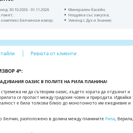
иод: 30.10.2026 - 01.11.2026
Минерален басейн;
 пакет;
Нощувка със закуска;
 комплекс Белчински извор;
Уикенд с Дух и Знание;
етайли
Ревюта от клиенти
ЗВОР 4*:
ЖАДУВАНИЯ ОАЗИС В ПОЛИТЕ НА РИЛА ПЛАНИНА!
 стремежа ни да сътворим оазис, където хората да отдъхнат и
рилата се пропаст между градския човек и природата. Идвайки 
реалност е била толкова близо до монотонното им ежедневие и
ло Белчин, разположено в долина между планините
Рила
, Верила