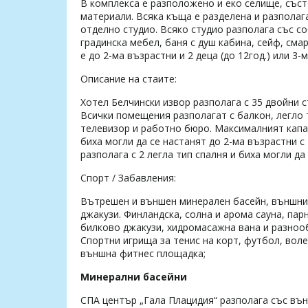
В комплекса е разположено и еко селище, съст
материали. Всяка къща е разделена и разполаг
отделно студио. Всяко студио разполага със со
градинска мебел, баня с душ кабина, сейф, сма
е до 2-ма възрастни и 2 деца (до 12год.) или 3-
Описание на стаите:
Хотел Белчински извор разполага с 35 двойни с
Всички помещения разполагат с балкон, легло т
телевизор и работно бюро. Максималният капаци
биха могли да се настанят до 2-ма възрастни с
разполага с 2 легла тип спалня и биха могли да
Спорт / Забавления:
Вътрешен и външен минерален басейн, външни
джакузи. Финландска, солна и арома сауна, пар
билково джакузи, хидромасажна вана и разнооб
Спортни игрища за тенис на корт, футбол, вол
външна фитнес площадка;
Минерални басейни
СПА център „Гала Плацидия“ разполага със външ