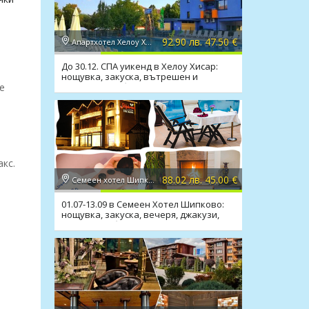
92.90 лв. 47.50 €
Апартхотел Хелоу Хисар 2*, Хисаря
До 30.12. СПА уикенд в Хелоу Хисар:
нощувка, закуска, вътрешен и
външен мин. басейн, СПА
е
акс.
88.02 лв. 45.00 €
Семеен хотел Шипково 3*, с. Шипково
01.07-13.09 в Семеен Хотел Шипково:
нощувка, закуска, вечеря, джакузи,
сауна, мин. басейн