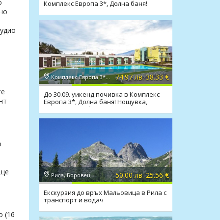
о
Комплекс Европа 3*, Долна баня!
Нощувка, закуска, мин. басейн
дно
тудио
74.97 лв. 38.33 €
Комплекс Европа 3*, Долна баня
те
До 30.09. уикенд почивка в Комплекс
нт
Европа 3*, Долна баня! Нощувка,
закуска, мин. басейн
о
още
50.00 лв. 25.56 €
Рила, Боровец
Екскурзия до връх Мальовица в Рила с
транспорт и водач
о (16