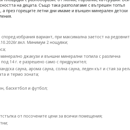
сността на децата. Също така разполагаме с вътрешен топъл
, а през горещите летни дни имаме и външен минерален детски
ления.
 според избрания вариант, при максимална заетост на редовнит
.10.2026г.вкл. Минимум 2 нощувки;
са;
 минерално джакузи и външни минерални топила с различна
под 14 г. е разрешено само с придружител;
ндска сауна, арома сауна, солна сауна, леден кът и стая за рел
ата и термо зоната;
;
н, баскетбол и футбол;
тстъпка от посочените цени за всички помещения;
тни;