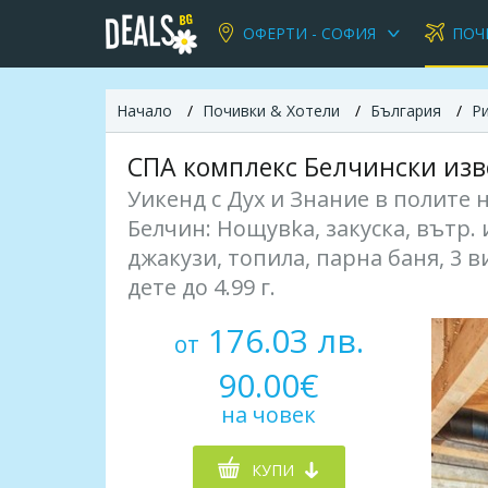
ОФЕРТИ - СОФИЯ
ПОЧ
Начало
Почивки & Хотели
България
Р
СПА комплекс Белчински изв
Уикенд с Дух и Знание в полите н
Белчин: Нощувka, закуска, вътр
джакузи, топила, парна баня, 3 ви
дете до 4.99 г.
176.03 лв.
от
90.00€
на човек
КУПИ