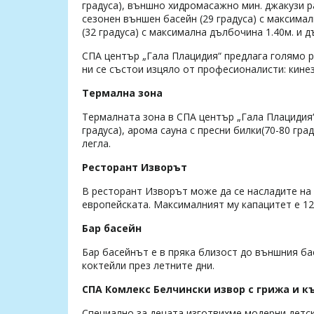
градуса), външно хидромасажно мин. джакузи р
сезонен външен басейн (29 градуса) с максима
(32 градуса) с максимална дълбочина 1.40м. и д
СПА център „Гала Плацидия“ предлага голямо р
ни се състои изцяло от професионалисти: кине
Термална зона
Термалната зона в СПА център „Гала Плацидия“ 
градуса), арома сауна с пресни билки(70-80 град
легла.
Ресторант Изворът
В ресторант Изворът може да се насладите на 
европейската. Максималният му капацитет е 120
Бар басейн
Бар басейнът е в пряка близост до външния б
коктейли през летните дни.
СПА Комлекс Белчински извор с грижа и к
Специално за децата изготвихме модерни детск