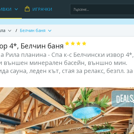
ИВКИ
ИГРАЧКИ
ила
Белчин баня
ор 4*, Белчин баня
а Рила планина - Спа к-с Белчински извор 4*, 
. и външен минерален басейн, външно мин.
да сауна, леден кът, стая за релакс, безпл. за