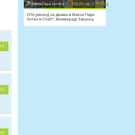
350.09 лв. 179.00 €
Макси Парк Хотел и Спа 5*, Велинград
СПА уикенд за двама в Макси Парк
Хотел и Спа5*, Велинград! Закуска,
вечеря*, басейни, СПА
1 €
1 €
0 €