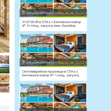
161.36 лв. 82.50 €
СПА комплекс Белчински извор 4* 4*, Белчин баня
31.07-03.09 в СПА к-с Белчински извор
4*: 2+ Нощ., закуска, мин. басейни,
богат СПА пакет
180.92 лв. 92.50 €
СПА комплекс Белчински извор 4* 4*, Белчин баня
Септемврийски празници в СПА к-с
Белчински извор 4*: 1 нощ., закуска,
мин. басейни, СПА