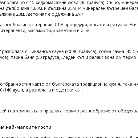
азполагащо с 15 хидромасажни дюзи (36 градуса). Също, минера
лна дълбочина 1.60м. и дължина 25м. И минерален вътрешен бас
ължина 20м. /детският е с дължина 2м./
азнообразие от терапии, СПА процедури, масажи и ритуали. Еки
зитерапевти, масажисти, козметици и още.
разполага с финланска сауна (80-90 градуса), солна сауна (45-55
уса), парна баня (50 градуса), леден кът и релакс зона с 8 термо
отбрани ястия както от българската традиционна кухня, така и 
-140 души, а разполага и с детски кът.
асейн на комплекса и предлага голямо разнообразие от ободряв
ъм най-малките гости
и площадки с разнообразие от люлки, пързалки, катерушки. Вси