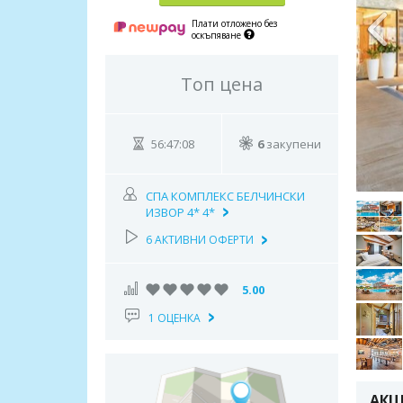
Плати отложено без
оскъпяване
Топ цена
56:47:06
6
закупени
СПА КОМПЛЕКС БЕЛЧИНСКИ
ИЗВОР 4* 4*
6 АКТИВНИ ОФЕРТИ
5.00
1 ОЦЕНКА
АКЦ