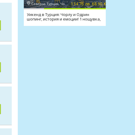
134.76 лв. 68.90 €
Северна Турция, Чорлу
Уикенд в Турция: Чорлу и Одрин
шопинг, история и емоции! 1 нощувка,
закуска, транспорт