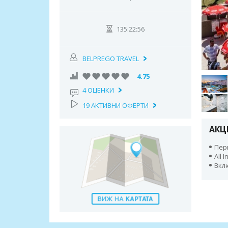
135:22:55
BELPREGO TRAVEL
4.75
4 ОЦЕНКИ
19 АКТИВНИ ОФЕРТИ
АКЦ
Пери
All 
Вкл