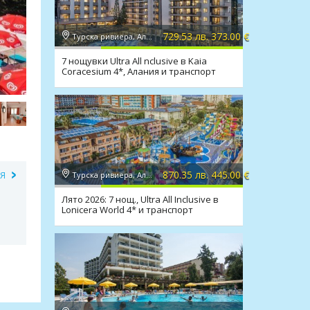
729.53 лв. 373.00 €
Турска ривиера, Алания
7 нощувки Ultra All nclusive в Kaia
Coracesium 4*, Алания и транспорт
870.35 лв. 445.00 €
Турска ривиера, Алания
ИЯ
Лято 2026: 7 нощ., Ultra All Inclusive в
Lonicera World 4* и транспорт