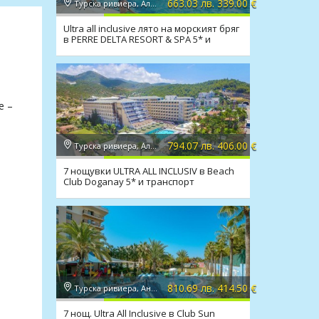
663.03 лв. 339.00 €
Турска ривиера, Алания
Ultra all inclusive лято на морският бряг
в PERRE DELTA RESORT & SPA 5* и
транспорт!
е –
794.07 лв. 406.00 €
Турска ривиера, Алания
7 нощувки ULTRA ALL INCLUSIV в Beach
Club Doganay 5* и транспорт
810.69 лв. 414.50 €
Турска ривиера, Анталия
7 нощ. Ultra All Inclusive в Club Sun