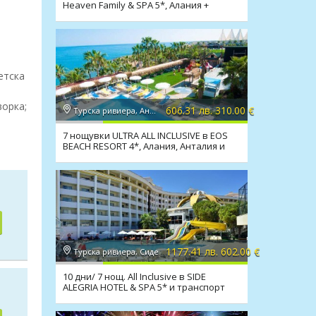
Heaven Family & SPA 5*, Алания +
транспорт
етска
ворка;
606.31 лв. 310.00 €
Турска ривиера, Анталия
7 нощувки ULTRA ALL INCLUSIVE в EOS
BEACH RESORT 4*, Алания, Анталия и
транспорт
1177.41 лв. 602.00 €
Турска ривиера, Сиде
10 дни/ 7 нощ. All Inclusive в SIDE
ALEGRIA HOTEL & SPA 5* и транспорт