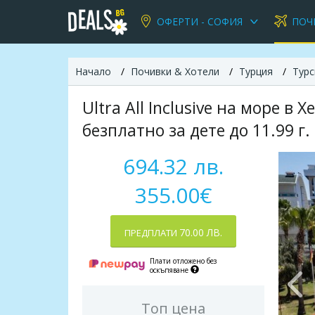
ОФЕРТИ - СОФИЯ
ПОЧ
Начало
Почивки & Хотели
Турция
Турс
Ultra All Inclusive на море в 
безплатно за дете до 11.99 г. 
694.32 лв.
355.00€
70.00 ЛВ.
ПРЕДПЛАТИ
Плати отложено без
оскъпяване
Топ цена