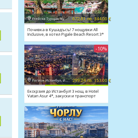
672.81 лв. 344.00 €
Егейска Турция, Кушадасъ
Почивка в Кушадъсъ! 7 нощувки All
Inclusive, в хотел Pigale Beach Resort 3*
-10%
299.24 лв. 153.00 €
Регион Истанбул, Истанбул
Екскрзия до Истанбул! 3 нощ. в Hotel
Vatan Asur 4*, закуски и транспорт