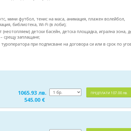
ртс, мини футбол, тенис на маса, анимация, плажен волейбол,
ция, библиотека, Wi-Fi (в лоби);
ит (неотопляем) детски басейн, детска площадка, игрална зона, д
 – срещу заплащане;
туроператора при подписване на договора си или в срок по уго
1065.93 лв.
107.00 лв.
ПРЕДПЛАТИ
545.00 €