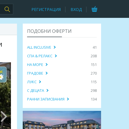
РЕГИСТРАЦИЯ
ВХОД
ПОДОБНИ ОФЕРТИ
и
ALL INCLUSIVE
41
СПА & РЕЛАКС
208
НА МОРЕ
151
ГРАДОВЕ
270
ЛУКС
115
С ДЕЦАТА
298
РАННИ ЗАПИСВАНИЯ
134