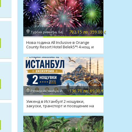
702.15 лв. 359.00 €
Турска ривиера, Белек
Нова година All Inclusive в Orange
County Resort Hotel Belek5*! 4 нощ. и
транспорт
136.71 лв. 69.90 €
Регион Истанбул, Истанбул
Уикенд в Истанбул! 2 нощувки,
закуски, транспорт и посещение на
Одрин