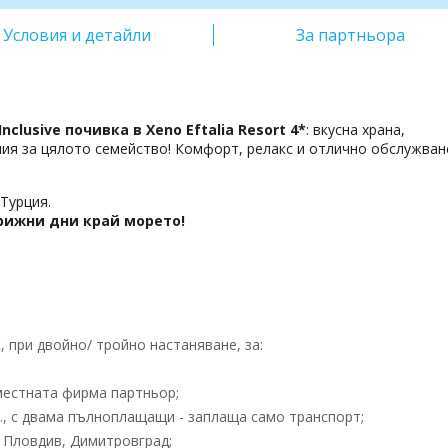
Условия и детайли
За партньора
clusive почивка в Xeno Eftalia Resort 4*
: вкусна храна,
ия за цялото семейство! Комфорт, релакс и отлично обслужван
Турция.
грижни дни край морето!
 при двойно/ тройно настаняване, за:
местната фирма партньор;
г., с двама пълноплащащи - заплаща само транспорт;
 Пловдив, Димитровград;