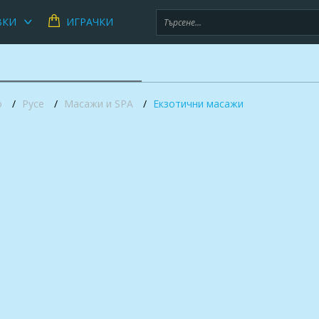
ВКИ
ИГРАЧКИ
о
Русе
Масажи и SPA
Екзотични масажи