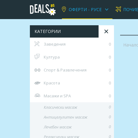
ОФЕРТИ - РУСЕ
ПОЧИ
КАТЕГОРИИ
Заведения
0
Начал
Култура
0
Спорт & Развлечения
0
Красота
0
Масажи и SPA
0
0
Класически масаж
0
Антицелулитен масаж
0
Лечебен масаж
0
Релаксиращ масаж