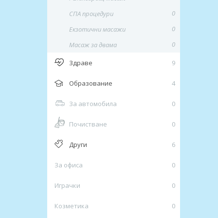
0
СПА процедури
0
Екзотични масажи
0
Mасаж за двама
Здраве
9
Образование
4
За автомобила
0
Почистване
0
Други
6
За офиса
0
Играчки
0
Козметика
0