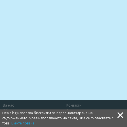
За нас
Контакти
×
Общи условия
Защита на потребителя
Deals.bg използва бисквитки за персонализиране на
Политика за лични данни
Бисквитки
съдържанието. Чрез използването на сайта, Вие се съгласявате с
това.
Вижте повече